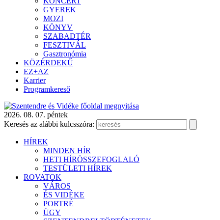
KONCERT
GYEREK
MOZI
KÖNYV
SZABADTÉR
FESZTIVÁL
Gasztronómia
KÖZÉRDEKŰ
EZ+AZ
Karrier
Programkereső
2026. 08. 07. péntek
Keresés az alábbi kulcsszóra:
HÍREK
MINDEN HÍR
HETI HÍRÖSSZEFOGLALÓ
TESTÜLETI HÍREK
ROVATOK
VÁROS
ÉS VIDÉKE
PORTRÉ
ÜGY