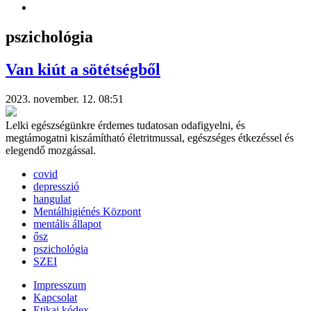
pszichológia
Van kiút a sötétségből
2023. november. 12. 08:51
Lelki egészségünkre érdemes tudatosan odafigyelni, és
megtámogatni kiszámítható életritmussal, egészséges étkezéssel és
elegendő mozgással.
covid
depresszió
hangulat
Mentálhigiénés Központ
mentális állapot
ősz
pszichológia
SZEI
Impresszum
Kapcsolat
Etikai kódex