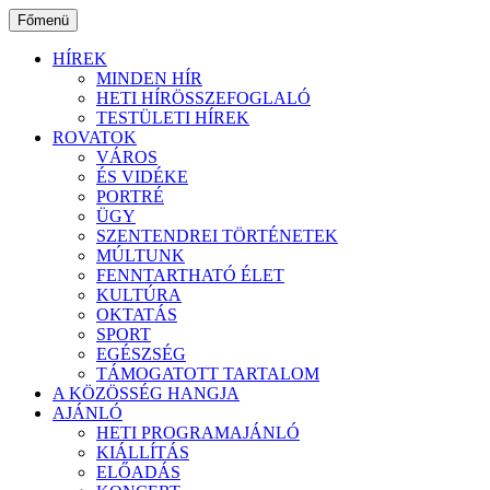
Ugrás
Főmenü
a
tartalomhoz
HÍREK
MINDEN HÍR
HETI HÍRÖSSZEFOGLALÓ
TESTÜLETI HÍREK
ROVATOK
VÁROS
ÉS VIDÉKE
PORTRÉ
ÜGY
SZENTENDREI TÖRTÉNETEK
MÚLTUNK
FENNTARTHATÓ ÉLET
KULTÚRA
OKTATÁS
SPORT
EGÉSZSÉG
TÁMOGATOTT TARTALOM
A KÖZÖSSÉG HANGJA
AJÁNLÓ
HETI PROGRAMAJÁNLÓ
KIÁLLÍTÁS
ELŐADÁS