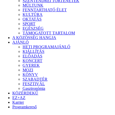
SZENTENDREI TÖRTÉNETEK
MÚLTUNK
FENNTARTHATÓ ÉLET
KULTÚRA
OKTATÁS
SPORT
EGÉSZSÉG
TÁMOGATOTT TARTALOM
A KÖZÖSSÉG HANGJA
AJÁNLÓ
HETI PROGRAMAJÁNLÓ
KIÁLLÍTÁS
ELŐADÁS
KONCERT
GYEREK
MOZI
KÖNYV
SZABADTÉR
FESZTIVÁL
Gasztronómia
KÖZÉRDEKŰ
EZ+AZ
Karrier
Programkereső