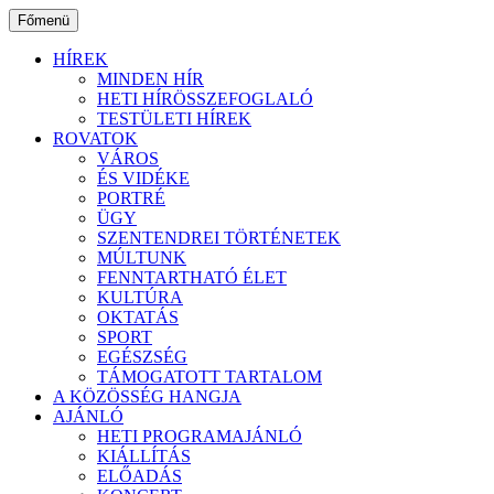
Ugrás
Főmenü
a
tartalomhoz
HÍREK
MINDEN HÍR
HETI HÍRÖSSZEFOGLALÓ
TESTÜLETI HÍREK
ROVATOK
VÁROS
ÉS VIDÉKE
PORTRÉ
ÜGY
SZENTENDREI TÖRTÉNETEK
MÚLTUNK
FENNTARTHATÓ ÉLET
KULTÚRA
OKTATÁS
SPORT
EGÉSZSÉG
TÁMOGATOTT TARTALOM
A KÖZÖSSÉG HANGJA
AJÁNLÓ
HETI PROGRAMAJÁNLÓ
KIÁLLÍTÁS
ELŐADÁS