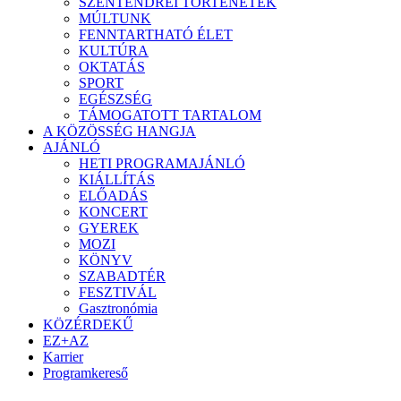
SZENTENDREI TÖRTÉNETEK
MÚLTUNK
FENNTARTHATÓ ÉLET
KULTÚRA
OKTATÁS
SPORT
EGÉSZSÉG
TÁMOGATOTT TARTALOM
A KÖZÖSSÉG HANGJA
AJÁNLÓ
HETI PROGRAMAJÁNLÓ
KIÁLLÍTÁS
ELŐADÁS
KONCERT
GYEREK
MOZI
KÖNYV
SZABADTÉR
FESZTIVÁL
Gasztronómia
KÖZÉRDEKŰ
EZ+AZ
Karrier
Programkereső