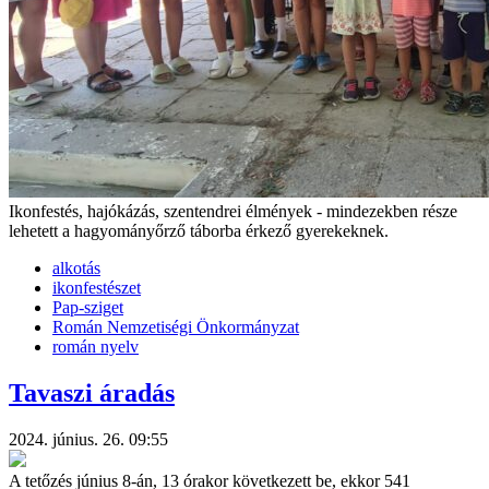
Ikonfestés, hajókázás, szentendrei élmények - mindezekben része
lehetett a hagyományőrző táborba érkező gyerekeknek.
alkotás
ikonfestészet
Pap-sziget
Román Nemzetiségi Önkormányzat
román nyelv
Tavaszi áradás
2024. június. 26. 09:55
A tetőzés június 8-án, 13 órakor következett be, ekkor 541