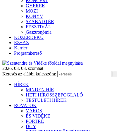
KONCERT
GYEREK
MOZI
KÖNYV
SZABADTÉR
FESZTIVÁL
Gasztronómia
KÖZÉRDEKŰ
EZ+AZ
Karrier
Programkereső
2026. 08. 08. szombat
Keresés az alábbi kulcsszóra:
HÍREK
MINDEN HÍR
HETI HÍRÖSSZEFOGLALÓ
TESTÜLETI HÍREK
ROVATOK
VÁROS
ÉS VIDÉKE
PORTRÉ
ÜGY