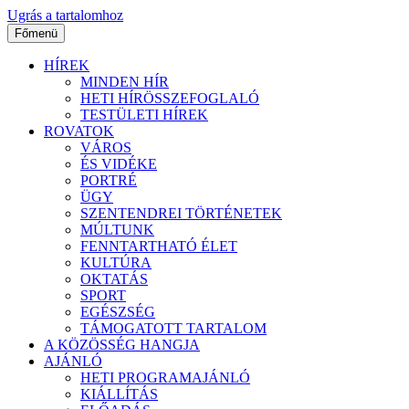
Ugrás a tartalomhoz
Főmenü
HÍREK
MINDEN HÍR
HETI HÍRÖSSZEFOGLALÓ
TESTÜLETI HÍREK
ROVATOK
VÁROS
ÉS VIDÉKE
PORTRÉ
ÜGY
SZENTENDREI TÖRTÉNETEK
MÚLTUNK
FENNTARTHATÓ ÉLET
KULTÚRA
OKTATÁS
SPORT
EGÉSZSÉG
TÁMOGATOTT TARTALOM
A KÖZÖSSÉG HANGJA
AJÁNLÓ
HETI PROGRAMAJÁNLÓ
KIÁLLÍTÁS