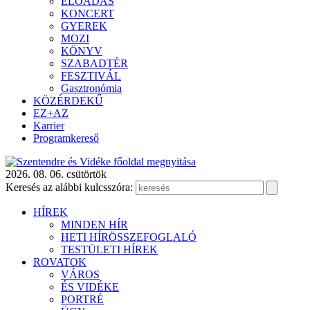
ELŐADÁS
KONCERT
GYEREK
MOZI
KÖNYV
SZABADTÉR
FESZTIVÁL
Gasztronómia
KÖZÉRDEKŰ
EZ+AZ
Karrier
Programkereső
2026. 08. 06. csütörtök
Keresés az alábbi kulcsszóra:
HÍREK
MINDEN HÍR
HETI HÍRÖSSZEFOGLALÓ
TESTÜLETI HÍREK
ROVATOK
VÁROS
ÉS VIDÉKE
PORTRÉ