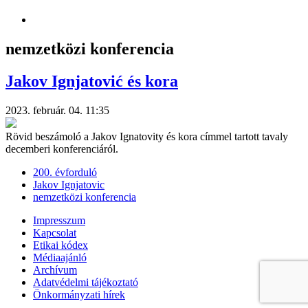
nemzetközi konferencia
Jakov Ignjatović és kora
2023. február. 04. 11:35
Rövid beszámoló a Jakov Ignatovity és kora címmel tartott tavaly
decemberi konferenciáról.
200. évforduló
Jakov Ignjatovic
nemzetközi konferencia
Impresszum
Kapcsolat
Etikai kódex
Médiaajánló
Archívum
Adatvédelmi tájékoztató
Önkormányzati hírek