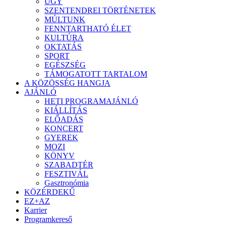
ÜGY
SZENTENDREI TÖRTÉNETEK
MÚLTUNK
FENNTARTHATÓ ÉLET
KULTÚRA
OKTATÁS
SPORT
EGÉSZSÉG
TÁMOGATOTT TARTALOM
A KÖZÖSSÉG HANGJA
AJÁNLÓ
HETI PROGRAMAJÁNLÓ
KIÁLLÍTÁS
ELŐADÁS
KONCERT
GYEREK
MOZI
KÖNYV
SZABADTÉR
FESZTIVÁL
Gasztronómia
KÖZÉRDEKŰ
EZ+AZ
Karrier
Programkereső