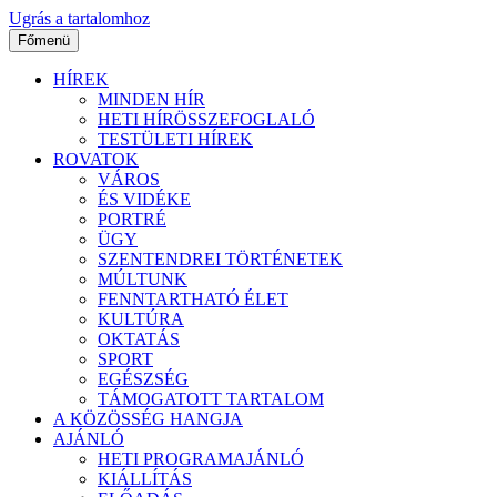
Ugrás a tartalomhoz
Főmenü
HÍREK
MINDEN HÍR
HETI HÍRÖSSZEFOGLALÓ
TESTÜLETI HÍREK
ROVATOK
VÁROS
ÉS VIDÉKE
PORTRÉ
ÜGY
SZENTENDREI TÖRTÉNETEK
MÚLTUNK
FENNTARTHATÓ ÉLET
KULTÚRA
OKTATÁS
SPORT
EGÉSZSÉG
TÁMOGATOTT TARTALOM
A KÖZÖSSÉG HANGJA
AJÁNLÓ
HETI PROGRAMAJÁNLÓ
KIÁLLÍTÁS