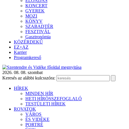
ELŐADÁS
KONCERT
GYEREK
MOZI
KÖNYV
SZABADTÉR
FESZTIVÁL
Gasztronómia
KÖZÉRDEKŰ
EZ+AZ
Karrier
Programkereső
2026. 08. 08. szombat
Keresés az alábbi kulcsszóra:
HÍREK
MINDEN HÍR
HETI HÍRÖSSZEFOGLALÓ
TESTÜLETI HÍREK
ROVATOK
VÁROS
ÉS VIDÉKE
PORTRÉ