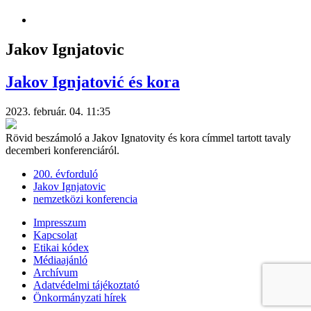
Jakov Ignjatovic
Jakov Ignjatović és kora
2023. február. 04. 11:35
Rövid beszámoló a Jakov Ignatovity és kora címmel tartott tavaly
decemberi konferenciáról.
200. évforduló
Jakov Ignjatovic
nemzetközi konferencia
Impresszum
Kapcsolat
Etikai kódex
Médiaajánló
Archívum
Adatvédelmi tájékoztató
Önkormányzati hírek