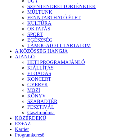
ÜGY
SZENTENDREI TÖRTÉNETEK
MÚLTUNK
FENNTARTHATÓ ÉLET
KULTÚRA
OKTATÁS
SPORT
EGÉSZSÉG
TÁMOGATOTT TARTALOM
A KÖZÖSSÉG HANGJA
AJÁNLÓ
HETI PROGRAMAJÁNLÓ
KIÁLLÍTÁS
ELŐADÁS
KONCERT
GYEREK
MOZI
KÖNYV
SZABADTÉR
FESZTIVÁL
Gasztronómia
KÖZÉRDEKŰ
EZ+AZ
Karrier
Programkereső