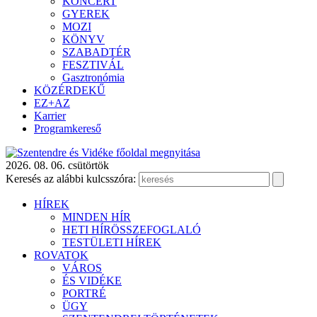
KONCERT
GYEREK
MOZI
KÖNYV
SZABADTÉR
FESZTIVÁL
Gasztronómia
KÖZÉRDEKŰ
EZ+AZ
Karrier
Programkereső
2026. 08. 06. csütörtök
Keresés az alábbi kulcsszóra:
HÍREK
MINDEN HÍR
HETI HÍRÖSSZEFOGLALÓ
TESTÜLETI HÍREK
ROVATOK
VÁROS
ÉS VIDÉKE
PORTRÉ
ÜGY