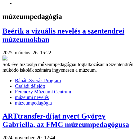
múzeumpedagógia
Beérik a vizuális nevelés a szentendrei
múzeumokban
2025. március. 26. 15:22
Sok éve biztosítja múzeumpedagógiai foglalkozásait a Szentendrén
működő iskolák számára ingyenesen a múzeum.
Bánáti-Sverák Program
Családi délelőtt
Ferenczy Múzeumi Centrum
múzeumi nevelés
múzeumpedagógia
ARTtransfer-díjat nyert György
Gabriella, az FMC múzeumpedagógusa
2024. november. 20. 12:44