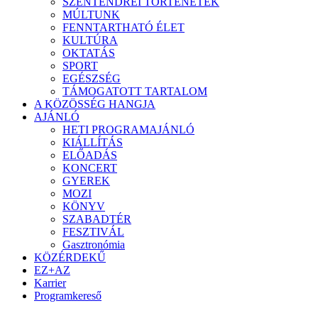
SZENTENDREI TÖRTÉNETEK
MÚLTUNK
FENNTARTHATÓ ÉLET
KULTÚRA
OKTATÁS
SPORT
EGÉSZSÉG
TÁMOGATOTT TARTALOM
A KÖZÖSSÉG HANGJA
AJÁNLÓ
HETI PROGRAMAJÁNLÓ
KIÁLLÍTÁS
ELŐADÁS
KONCERT
GYEREK
MOZI
KÖNYV
SZABADTÉR
FESZTIVÁL
Gasztronómia
KÖZÉRDEKŰ
EZ+AZ
Karrier
Programkereső