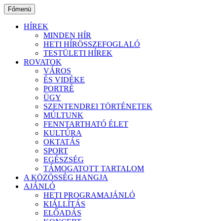
Ugrás
Főmenü
a
tartalomhoz
HÍREK
MINDEN HÍR
HETI HÍRÖSSZEFOGLALÓ
TESTÜLETI HÍREK
ROVATOK
VÁROS
ÉS VIDÉKE
PORTRÉ
ÜGY
SZENTENDREI TÖRTÉNETEK
MÚLTUNK
FENNTARTHATÓ ÉLET
KULTÚRA
OKTATÁS
SPORT
EGÉSZSÉG
TÁMOGATOTT TARTALOM
A KÖZÖSSÉG HANGJA
AJÁNLÓ
HETI PROGRAMAJÁNLÓ
KIÁLLÍTÁS
ELŐADÁS