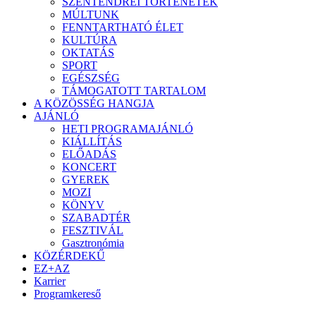
SZENTENDREI TÖRTÉNETEK
MÚLTUNK
FENNTARTHATÓ ÉLET
KULTÚRA
OKTATÁS
SPORT
EGÉSZSÉG
TÁMOGATOTT TARTALOM
A KÖZÖSSÉG HANGJA
AJÁNLÓ
HETI PROGRAMAJÁNLÓ
KIÁLLÍTÁS
ELŐADÁS
KONCERT
GYEREK
MOZI
KÖNYV
SZABADTÉR
FESZTIVÁL
Gasztronómia
KÖZÉRDEKŰ
EZ+AZ
Karrier
Programkereső