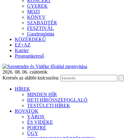
KONCERT
GYEREK
MOZI
KÖNYV
SZABADTÉR
FESZTIVÁL
Gasztronómia
KÖZÉRDEKŰ
EZ+AZ
Karrier
Programkereső
2026. 08. 06. csütörtök
Keresés az alábbi kulcsszóra:
HÍREK
MINDEN HÍR
HETI HÍRÖSSZEFOGLALÓ
TESTÜLETI HÍREK
ROVATOK
VÁROS
ÉS VIDÉKE
PORTRÉ
ÜGY