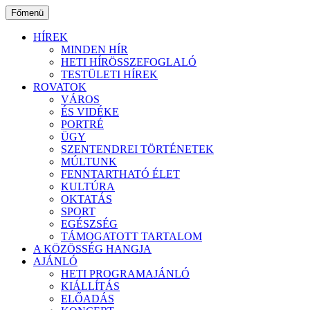
Ugrás
Főmenü
a
tartalomhoz
HÍREK
MINDEN HÍR
HETI HÍRÖSSZEFOGLALÓ
TESTÜLETI HÍREK
ROVATOK
VÁROS
ÉS VIDÉKE
PORTRÉ
ÜGY
SZENTENDREI TÖRTÉNETEK
MÚLTUNK
FENNTARTHATÓ ÉLET
KULTÚRA
OKTATÁS
SPORT
EGÉSZSÉG
TÁMOGATOTT TARTALOM
A KÖZÖSSÉG HANGJA
AJÁNLÓ
HETI PROGRAMAJÁNLÓ
KIÁLLÍTÁS
ELŐADÁS