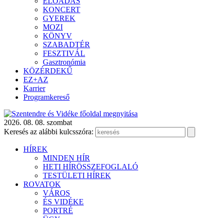
ELŐADÁS
KONCERT
GYEREK
MOZI
KÖNYV
SZABADTÉR
FESZTIVÁL
Gasztronómia
KÖZÉRDEKŰ
EZ+AZ
Karrier
Programkereső
2026. 08. 08. szombat
Keresés az alábbi kulcsszóra:
HÍREK
MINDEN HÍR
HETI HÍRÖSSZEFOGLALÓ
TESTÜLETI HÍREK
ROVATOK
VÁROS
ÉS VIDÉKE
PORTRÉ