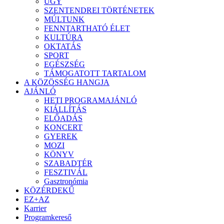
ÜGY
SZENTENDREI TÖRTÉNETEK
MÚLTUNK
FENNTARTHATÓ ÉLET
KULTÚRA
OKTATÁS
SPORT
EGÉSZSÉG
TÁMOGATOTT TARTALOM
A KÖZÖSSÉG HANGJA
AJÁNLÓ
HETI PROGRAMAJÁNLÓ
KIÁLLÍTÁS
ELŐADÁS
KONCERT
GYEREK
MOZI
KÖNYV
SZABADTÉR
FESZTIVÁL
Gasztronómia
KÖZÉRDEKŰ
EZ+AZ
Karrier
Programkereső