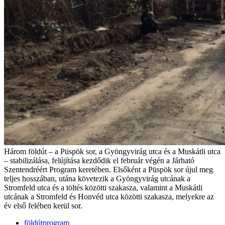
Három földút – a Püspök sor, a Gyöngyvirág utca és a Muskátli utca
– stabilizálása, felújítása kezdődik el február végén a Járható
Szentendréért Program keretében. Elsőként a Püspök sor újul meg
teljes hosszában, utána követezik a Gyöngyvirág utcának a
Stromfeld utca és a töltés közötti szakasza, valamint a Muskátli
utcának a Stromfeld és Honvéd utca közötti szakasza, melyekre az
év első felében kerül sor.
földútprogram