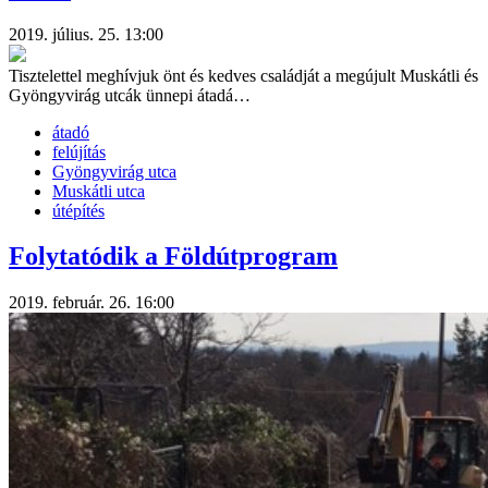
2019. július. 25. 13:00
Tisztelettel meghívjuk önt és kedves családját a megújult Muskátli és
Gyöngyvirág utcák ünnepi átadá…
átadó
felújítás
Gyöngyvirág utca
Muskátli utca
útépítés
Folytatódik a Földútprogram
2019. február. 26. 16:00