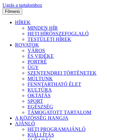
Ugrás a tartalomhoz
Főmenü
HÍREK
MINDEN HÍR
HETI HÍRÖSSZEFOGLALÓ
TESTÜLETI HÍREK
ROVATOK
VÁROS
ÉS VIDÉKE
PORTRÉ
ÜGY
SZENTENDREI TÖRTÉNETEK
MÚLTUNK
FENNTARTHATÓ ÉLET
KULTÚRA
OKTATÁS
SPORT
EGÉSZSÉG
TÁMOGATOTT TARTALOM
A KÖZÖSSÉG HANGJA
AJÁNLÓ
HETI PROGRAMAJÁNLÓ
KIÁLLÍTÁS