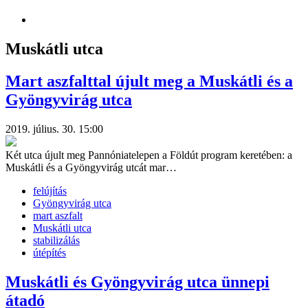
Muskátli utca
Mart aszfalttal újult meg a Muskátli és a
Gyöngyvirág utca
2019. július. 30. 15:00
Két utca újult meg Pannóniatelepen a Földút program keretében: a
Muskátli és a Gyöngyvirág utcát mar…
felújítás
Gyöngyvirág utca
mart aszfalt
Muskátli utca
stabilizálás
útépítés
Muskátli és Gyöngyvirág utca ünnepi
átadó