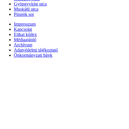
Gyöngyvirág utca
Muskátli utca
Püspök sor
Impresszum
Kapcsolat
Etikai kódex
Médiaajánló
Archívum
Adatvédelmi tájékoztató
Önkormányzati hírek