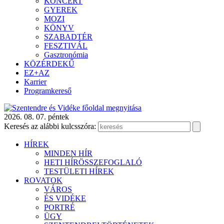
KONCERT
GYEREK
MOZI
KÖNYV
SZABADTÉR
FESZTIVÁL
Gasztronómia
KÖZÉRDEKŰ
EZ+AZ
Karrier
Programkereső
2026. 08. 07. péntek
Keresés az alábbi kulcsszóra:
HÍREK
MINDEN HÍR
HETI HÍRÖSSZEFOGLALÓ
TESTÜLETI HÍREK
ROVATOK
VÁROS
ÉS VIDÉKE
PORTRÉ
ÜGY