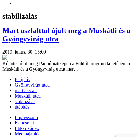
stabilizálás
Mart aszfalttal újult meg a Muskátli és a
Gyöngyvirág utca
2019. július. 30. 15:00
Két utca újult meg Pannóniatelepen a Földút program keretében: a
Muskátli és a Gyöngyvirág utcát mar…
felújítás
Gyöngyvirág utca
mart aszfalt
Muskátli utca
stabilizálás
útépítés
Impresszum
Kapcsolat
Etikai kódex
Médiaajánló