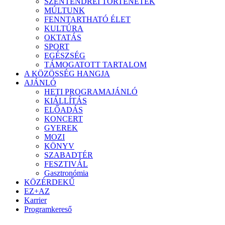
SZENTENDREI TÖRTÉNETEK
MÚLTUNK
FENNTARTHATÓ ÉLET
KULTÚRA
OKTATÁS
SPORT
EGÉSZSÉG
TÁMOGATOTT TARTALOM
A KÖZÖSSÉG HANGJA
AJÁNLÓ
HETI PROGRAMAJÁNLÓ
KIÁLLÍTÁS
ELŐADÁS
KONCERT
GYEREK
MOZI
KÖNYV
SZABADTÉR
FESZTIVÁL
Gasztronómia
KÖZÉRDEKŰ
EZ+AZ
Karrier
Programkereső