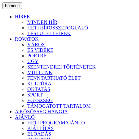
Ugrás
Főmenü
a
tartalomhoz
HÍREK
MINDEN HÍR
HETI HÍRÖSSZEFOGLALÓ
TESTÜLETI HÍREK
ROVATOK
VÁROS
ÉS VIDÉKE
PORTRÉ
ÜGY
SZENTENDREI TÖRTÉNETEK
MÚLTUNK
FENNTARTHATÓ ÉLET
KULTÚRA
OKTATÁS
SPORT
EGÉSZSÉG
TÁMOGATOTT TARTALOM
A KÖZÖSSÉG HANGJA
AJÁNLÓ
HETI PROGRAMAJÁNLÓ
KIÁLLÍTÁS
ELŐADÁS