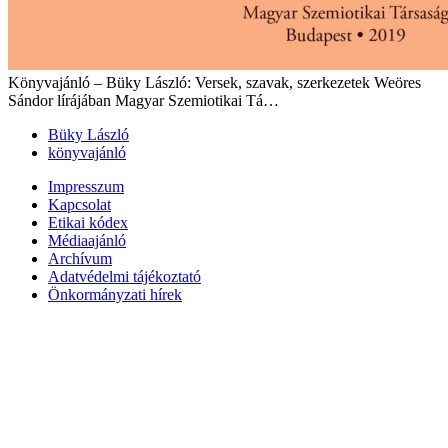
Könyvajánló – Büky László: Versek, szavak, szerkezetek Weöres
Sándor lírájában Magyar Szemiotikai Tá…
Büky László
könyvajánló
Impresszum
Kapcsolat
Etikai kódex
Médiaajánló
Archívum
Adatvédelmi tájékoztató
Önkormányzati hírek