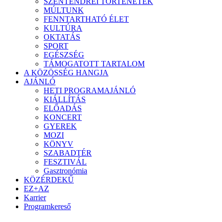
SZENTENDREI TÖRTÉNETEK
MÚLTUNK
FENNTARTHATÓ ÉLET
KULTÚRA
OKTATÁS
SPORT
EGÉSZSÉG
TÁMOGATOTT TARTALOM
A KÖZÖSSÉG HANGJA
AJÁNLÓ
HETI PROGRAMAJÁNLÓ
KIÁLLÍTÁS
ELŐADÁS
KONCERT
GYEREK
MOZI
KÖNYV
SZABADTÉR
FESZTIVÁL
Gasztronómia
KÖZÉRDEKŰ
EZ+AZ
Karrier
Programkereső