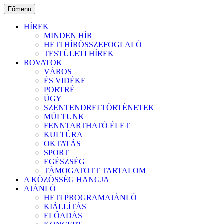
Ugrás
Főmenü
a
tartalomhoz
HÍREK
MINDEN HÍR
HETI HÍRÖSSZEFOGLALÓ
TESTÜLETI HÍREK
ROVATOK
VÁROS
ÉS VIDÉKE
PORTRÉ
ÜGY
SZENTENDREI TÖRTÉNETEK
MÚLTUNK
FENNTARTHATÓ ÉLET
KULTÚRA
OKTATÁS
SPORT
EGÉSZSÉG
TÁMOGATOTT TARTALOM
A KÖZÖSSÉG HANGJA
AJÁNLÓ
HETI PROGRAMAJÁNLÓ
KIÁLLÍTÁS
ELŐADÁS