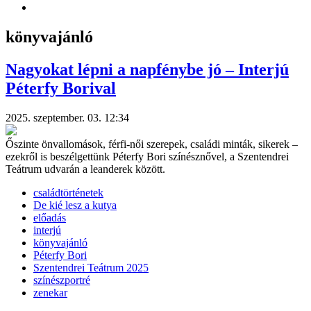
könyvajánló
Nagyokat lépni a napfénybe jó – Interjú
Péterfy Borival
2025. szeptember. 03. 12:34
Őszinte önvallomások, férfi-női szerepek, családi minták, sikerek –
ezekről is beszélgettünk Péterfy Bori színésznővel, a Szentendrei
Teátrum udvarán a leanderek között.
családtörténetek
De kié lesz a kutya
előadás
interjú
könyvajánló
Péterfy Bori
Szentendrei Teátrum 2025
színészportré
zenekar