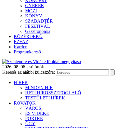
KONCERT
GYEREK
MOZI
KÖNYV
SZABADTÉR
FESZTIVÁL
Gasztronómia
KÖZÉRDEKŰ
EZ+AZ
Karrier
Programkereső
2026. 08. 06. csütörtök
Keresés az alábbi kulcsszóra:
HÍREK
MINDEN HÍR
HETI HÍRÖSSZEFOGLALÓ
TESTÜLETI HÍREK
ROVATOK
VÁROS
ÉS VIDÉKE
PORTRÉ
ÜGY