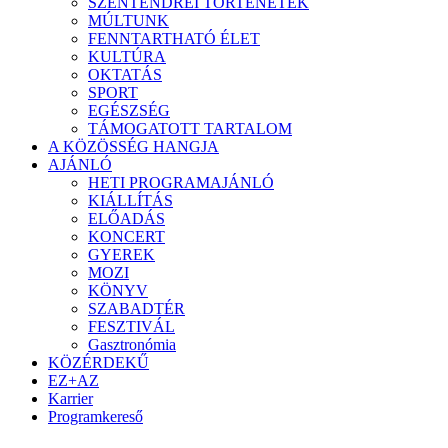
SZENTENDREI TÖRTÉNETEK
MÚLTUNK
FENNTARTHATÓ ÉLET
KULTÚRA
OKTATÁS
SPORT
EGÉSZSÉG
TÁMOGATOTT TARTALOM
A KÖZÖSSÉG HANGJA
AJÁNLÓ
HETI PROGRAMAJÁNLÓ
KIÁLLÍTÁS
ELŐADÁS
KONCERT
GYEREK
MOZI
KÖNYV
SZABADTÉR
FESZTIVÁL
Gasztronómia
KÖZÉRDEKŰ
EZ+AZ
Karrier
Programkereső