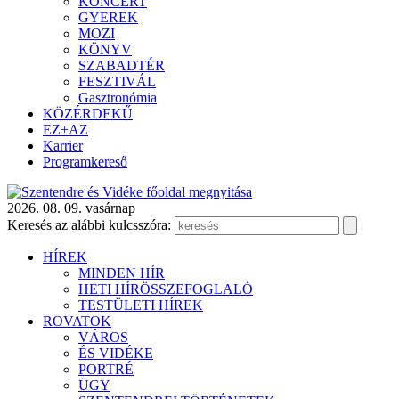
KONCERT
GYEREK
MOZI
KÖNYV
SZABADTÉR
FESZTIVÁL
Gasztronómia
KÖZÉRDEKŰ
EZ+AZ
Karrier
Programkereső
2026. 08. 09. vasárnap
Keresés az alábbi kulcsszóra:
HÍREK
MINDEN HÍR
HETI HÍRÖSSZEFOGLALÓ
TESTÜLETI HÍREK
ROVATOK
VÁROS
ÉS VIDÉKE
PORTRÉ
ÜGY