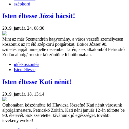
szépkorú
Isten éltesse Józsi bácsit!
2019. január. 24. 08:30
Mint az már Szentendrén hagyomány, a város vezetői személyesen
köszöntik az itt élő szépkorú polgárokat. Bokor József 90.
születésnapját ünnepelte december 12-én, s ez alkalomból Petricskó
Zoltán alpolgármester köszöntötte fel otthonában.
idősköszöntés
Isten éltesse
Isten éltesse Kati nénit!
2019. január. 18. 13:14
Otthonában köszöntötte fel Hlavicza Józsefné Kati nénit városunk
alpolgármestere, Petricskó Zoltán. Kati néni január 12-én töltötte be
90. életévét. Sok szeretettel kívánunk jó egészséget, további
tevékeny éveket!