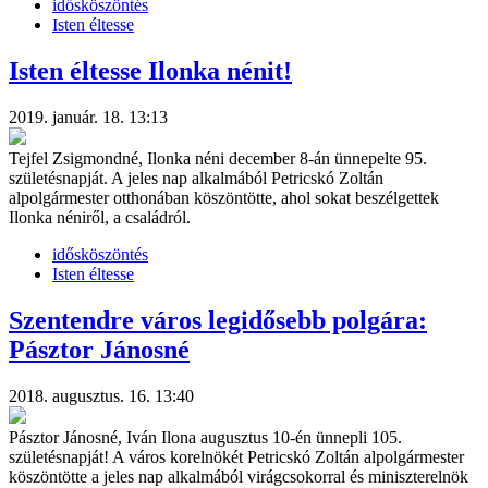
idősköszöntés
Isten éltesse
Isten éltesse Ilonka nénit!
2019. január. 18. 13:13
Tejfel Zsigmondné, Ilonka néni december 8-án ünnepelte 95.
születésnapját. A jeles nap alkalmából Petricskó Zoltán
alpolgármester otthonában köszöntötte, ahol sokat beszélgettek
Ilonka néniről, a családról.
idősköszöntés
Isten éltesse
Szentendre város legidősebb polgára:
Pásztor Jánosné
2018. augusztus. 16. 13:40
Pásztor Jánosné, Iván Ilona augusztus 10-én ünnepli 105.
születésnapját! A város korelnökét Petricskó Zoltán alpolgármester
köszöntötte a jeles nap alkalmából virágcsokorral és miniszterelnök