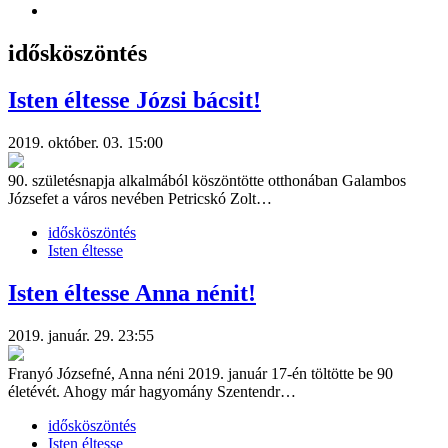
idősköszöntés
Isten éltesse Józsi bácsit!
2019. október. 03. 15:00
90. születésnapja alkalmából köszöntötte otthonában Galambos
Józsefet a város nevében Petricskó Zolt…
idősköszöntés
Isten éltesse
Isten éltesse Anna nénit!
2019. január. 29. 23:55
Franyó Józsefné, Anna néni 2019. január 17-én töltötte be 90
életévét. Ahogy már hagyomány Szentendr…
idősköszöntés
Isten éltesse