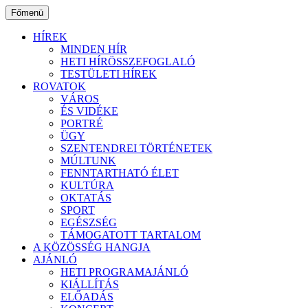
Ugrás
Főmenü
a
tartalomhoz
HÍREK
MINDEN HÍR
HETI HÍRÖSSZEFOGLALÓ
TESTÜLETI HÍREK
ROVATOK
VÁROS
ÉS VIDÉKE
PORTRÉ
ÜGY
SZENTENDREI TÖRTÉNETEK
MÚLTUNK
FENNTARTHATÓ ÉLET
KULTÚRA
OKTATÁS
SPORT
EGÉSZSÉG
TÁMOGATOTT TARTALOM
A KÖZÖSSÉG HANGJA
AJÁNLÓ
HETI PROGRAMAJÁNLÓ
KIÁLLÍTÁS
ELŐADÁS