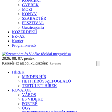
KONCERT
GYEREK
MOZI
KÖNYV
SZABADTÉR
FESZTIVÁL
Gasztronómia
KÖZÉRDEKŰ
EZ+AZ
Karrier
Programkereső
2026. 08. 07. péntek
Keresés az alábbi kulcsszóra:
HÍREK
MINDEN HÍR
HETI HÍRÖSSZEFOGLALÓ
TESTÜLETI HÍREK
ROVATOK
VÁROS
ÉS VIDÉKE
PORTRÉ
ÜGY