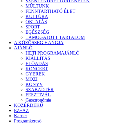
SZENTENDREI TÖRTÉNETEK
MÚLTUNK
FENNTARTHATÓ ÉLET
KULTÚRA
OKTATÁS
SPORT
EGÉSZSÉG
TÁMOGATOTT TARTALOM
A KÖZÖSSÉG HANGJA
AJÁNLÓ
HETI PROGRAMAJÁNLÓ
KIÁLLÍTÁS
ELŐADÁS
KONCERT
GYEREK
MOZI
KÖNYV
SZABADTÉR
FESZTIVÁL
Gasztronómia
KÖZÉRDEKŰ
EZ+AZ
Karrier
Programkereső