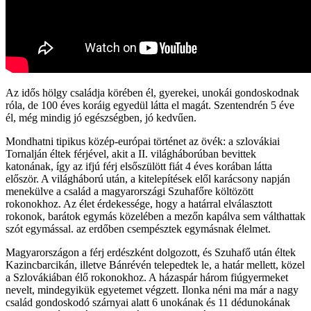
Az idős hölgy családja körében él, gyerekei, unokái gondoskodnak
róla, de 100 éves koráig egyedül látta el magát. Szentendrén 5 éve
él, még mindig jó egészségben, jó kedvűen.
Mondhatni tipikus közép-európai történet az övék: a szlovákiai
Tornalján éltek férjével, akit a II. világháborúban bevittek
katonának, így az ifjú férj elsőszülött fiát 4 éves korában látta
először. A világháború után, a kitelepítések elől karácsony napján
menekülve a család a magyarországi Szuhafőre költözött
rokonokhoz. Az élet érdekessége, hogy a határral elválasztott
rokonok, barátok egymás közelében a mezőn kapálva sem válthattak
szót egymással. az erdőben csempésztek egymásnak élelmet.
Magyarországon a férj erdészként dolgozott, és Szuhafő után éltek
Kazincbarcikán, illetve Bánrévén telepedtek le, a határ mellett, közel
a Szlovákiában élő rokonokhoz. A házaspár három fiúgyermeket
nevelt, mindegyikük egyetemet végzett. Ilonka néni ma már a nagy
család gondoskodó szárnyai alatt 6 unokának és 11 dédunokának