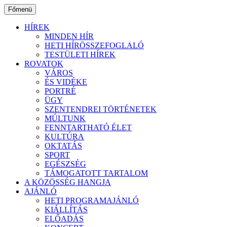
Ugrás
Főmenü
a
tartalomhoz
HÍREK
MINDEN HÍR
HETI HÍRÖSSZEFOGLALÓ
TESTÜLETI HÍREK
ROVATOK
VÁROS
ÉS VIDÉKE
PORTRÉ
ÜGY
SZENTENDREI TÖRTÉNETEK
MÚLTUNK
FENNTARTHATÓ ÉLET
KULTÚRA
OKTATÁS
SPORT
EGÉSZSÉG
TÁMOGATOTT TARTALOM
A KÖZÖSSÉG HANGJA
AJÁNLÓ
HETI PROGRAMAJÁNLÓ
KIÁLLÍTÁS
ELŐADÁS