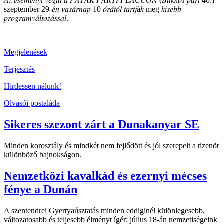
𝐴𝑧 𝑒𝑠𝑒𝑚𝑒́𝑛𝑦𝑡 𝑣𝑒́𝑔𝑢̈𝑙 𝑎 𝑃𝐴𝑇𝐴𝐾 𝑃𝐴𝑅𝑇𝐼 𝑃𝐿𝐴𝐶𝐶𝑂𝑁 (𝐵𝑢̈𝑘𝑘𝑜̈𝑠 𝑝𝑎𝑟𝑡 40.)
szeptember 29-𝑒́𝑛 𝑣𝑎𝑠𝑎́𝑟𝑛𝑎𝑝 10 𝑜́𝑟𝑎́𝑡𝑜́𝑙 𝑡𝑎𝑟𝑡𝑗á𝑘 meg 𝑘𝑖𝑠𝑒𝑏𝑏
𝑝𝑟𝑜𝑔𝑟𝑎𝑚𝑣𝑎́𝑙𝑡𝑜𝑧𝑎́𝑠𝑠𝑎𝑙.
Megjelenések
Terjesztés
Hirdessen nálunk!
Olvasói postaláda
Sikeres szezont zárt a Dunakanyar SE
Minden korosztály és mindkét nem fejlődött és jól szerepelt a tizenöt
különböző bajnokságon.
Nemzetközi kavalkád és ezernyi mécses
fénye a Dunán
A szentendrei Gyertyaúsztatás minden eddiginél különlegesebb,
változatosabb és teljesebb élményt ígér: július 18-án nemzetiségeink