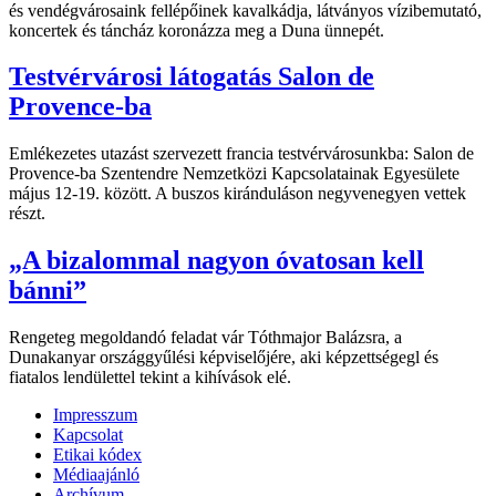
és vendégvárosaink fellépőinek kavalkádja, látványos vízibemutató,
koncertek és táncház koronázza meg a Duna ünnepét.
Testvérvárosi látogatás Salon de
Provence-ba
Emlékezetes utazást szervezett francia testvérvárosunkba: Salon de
Provence-ba Szentendre Nemzetközi Kapcsolatainak Egyesülete
május 12-19. között. A buszos kiránduláson negyvenegyen vettek
részt.
„A bizalommal nagyon óvatosan kell
bánni”
Rengeteg megoldandó feladat vár Tóthmajor Balázsra, a
Dunakanyar országgyűlési képviselőjére, aki képzettségegl és
fiatalos lendülettel tekint a kihívások elé.
Impresszum
Kapcsolat
Etikai kódex
Médiaajánló
Archívum