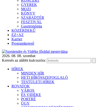
KONCERT
GYEREK
MOZI
KÖNYV
SZABADTÉR
FESZTIVÁL
Gasztronómia
KÖZÉRDEKŰ
EZ+AZ
Karrier
Programkereső
2026. 08. 08. szombat
Keresés az alábbi kulcsszóra:
HÍREK
MINDEN HÍR
HETI HÍRÖSSZEFOGLALÓ
TESTÜLETI HÍREK
ROVATOK
VÁROS
ÉS VIDÉKE
PORTRÉ
ÜGY