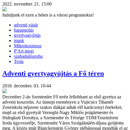
2022. november. 21. 15:00
Induljunk el ezen a héten is a városi programokra!
adventi vásár
barangolás
gyertyagyújtás
mank
Mikrokozmosz
P'Art mozi
szabadulószoba
Tesla
Adventi gyertyagyújtás a Fő téren
2018. december. 03. 10:44
December 2-án Szentendre Fő terén fellobbant az első gyertya az
adventi koszorún. Az ünnepi eseményen a Vujicsics Tihamér
Zeneiskola népzene szakos diákjai adtak elő karácsonyi énekeket,
majd az első gyertyát Verseghi-Nagy Miklós polgármester és
Hidegkuti Dorottya, a Szentendre és Térsége TDM/Tourinform
Iroda ügyvezetője, Szentendre Város Szolgálatáért-díjasa gyújtotta
meg. A közös imát Blanckenstein György plébánossal mondták el az