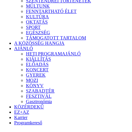
SZENTENDREI TÖRTÉNETEK
MÚLTUNK
FENNTARTHATÓ ÉLET
KULTÚRA
OKTATÁS
SPORT
EGÉSZSÉG
TÁMOGATOTT TARTALOM
A KÖZÖSSÉG HANGJA
AJÁNLÓ
HETI PROGRAMAJÁNLÓ
KIÁLLÍTÁS
ELŐADÁS
KONCERT
GYEREK
MOZI
KÖNYV
SZABADTÉR
FESZTIVÁL
Gasztronómia
KÖZÉRDEKŰ
EZ+AZ
Karrier
Programkereső