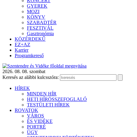
KONCERT
GYEREK
MOZI
KÖNYV
SZABADTÉR
FESZTIVÁL
Gasztronómia
KÖZÉRDEKŰ
EZ+AZ
Karrier
Programkereső
2026. 08. 08. szombat
Keresés az alábbi kulcsszóra:
HÍREK
MINDEN HÍR
HETI HÍRÖSSZEFOGLALÓ
TESTÜLETI HÍREK
ROVATOK
VÁROS
ÉS VIDÉKE
PORTRÉ
ÜGY