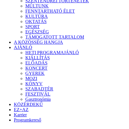
SZENTENDREI TÖRTÉNETEK
MÚLTUNK
FENNTARTHATÓ ÉLET
KULTÚRA
OKTATÁS
SPORT
EGÉSZSÉG
TÁMOGATOTT TARTALOM
A KÖZÖSSÉG HANGJA
AJÁNLÓ
HETI PROGRAMAJÁNLÓ
KIÁLLÍTÁS
ELŐADÁS
KONCERT
GYEREK
MOZI
KÖNYV
SZABADTÉR
FESZTIVÁL
Gasztronómia
KÖZÉRDEKŰ
EZ+AZ
Karrier
Programkereső