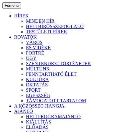
Ugrás
Főmenü
a
tartalomhoz
HÍREK
MINDEN HÍR
HETI HÍRÖSSZEFOGLALÓ
TESTÜLETI HÍREK
ROVATOK
VÁROS
ÉS VIDÉKE
PORTRÉ
ÜGY
SZENTENDREI TÖRTÉNETEK
MÚLTUNK
FENNTARTHATÓ ÉLET
KULTÚRA
OKTATÁS
SPORT
EGÉSZSÉG
TÁMOGATOTT TARTALOM
A KÖZÖSSÉG HANGJA
AJÁNLÓ
HETI PROGRAMAJÁNLÓ
KIÁLLÍTÁS
ELŐADÁS