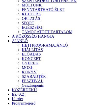
SZENTENDREI TÖRTÉNETEK
MÚLTUNK
FENNTARTHATÓ ÉLET
KULTÚRA
OKTATÁS
SPORT
EGÉSZSÉG
TÁMOGATOTT TARTALOM
A KÖZÖSSÉG HANGJA
AJÁNLÓ
HETI PROGRAMAJÁNLÓ
KIÁLLÍTÁS
ELŐADÁS
KONCERT
GYEREK
MOZI
KÖNYV
SZABADTÉR
FESZTIVÁL
Gasztronómia
KÖZÉRDEKŰ
EZ+AZ
Karrier
Programkereső