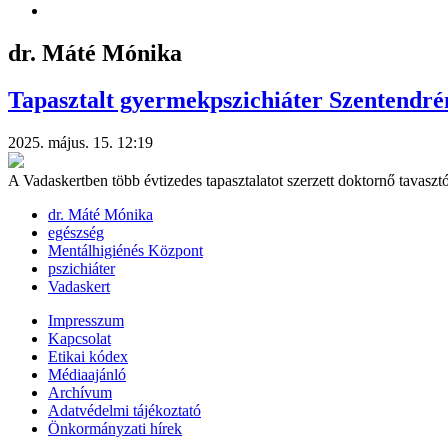
dr. Máté Mónika
Tapasztalt gyermekpszichiáter Szentendré
2025. május. 15. 12:19
A Vadaskertben több évtizedes tapasztalatot szerzett doktornő tavasz
dr. Máté Mónika
egészség
Mentálhigiénés Központ
pszichiáter
Vadaskert
Impresszum
Kapcsolat
Etikai kódex
Médiaajánló
Archívum
Adatvédelmi tájékoztató
Önkormányzati hírek