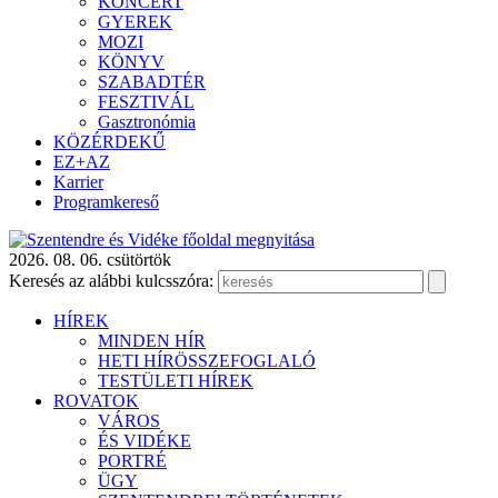
KONCERT
GYEREK
MOZI
KÖNYV
SZABADTÉR
FESZTIVÁL
Gasztronómia
KÖZÉRDEKŰ
EZ+AZ
Karrier
Programkereső
2026. 08. 06. csütörtök
Keresés az alábbi kulcsszóra:
HÍREK
MINDEN HÍR
HETI HÍRÖSSZEFOGLALÓ
TESTÜLETI HÍREK
ROVATOK
VÁROS
ÉS VIDÉKE
PORTRÉ
ÜGY