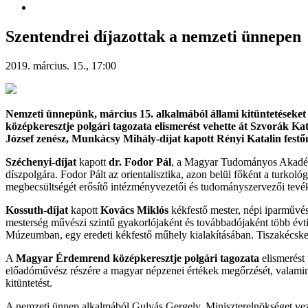
Szentendrei díjazottak a nemzeti ünnepen
2019. március. 15., 17:00
Nemzeti ünnepünk, március 15. alkalmából állami kitüntetéseket
középkeresztje polgári tagozata elismerést vehette át Szvorák K
József zenész, Munkácsy Mihály-díjat kapott Rényi Katalin festő
Széchenyi-díjat
kapott
dr. Fodor Pál
, a Magyar Tudományos Akadém
díszpolgára. Fodor Pált az orientalisztika, azon belül főként a turko
megbecsültségét erősítő intézményvezetői és tudományszervezői tevék
Kossuth-díjat
kapott
Kovács Miklós
kékfestő mester, népi iparművés
mesterség művészi szintű gyakor
lójaként és továbbadójaként több évt
Múzeumban, egy eredeti kékfestő műhely kialakításában. Tiszakécskei 
A
Magyar Érdemrend középkeresztje polgári tagozata
elismerést 
előadóművész részére a magyar népzenei értékek megőrzését, valamint
kitüntetést.
A nemzeti ünnep alkalmából Gulyás Gergely, Miniszterelnökséget veze