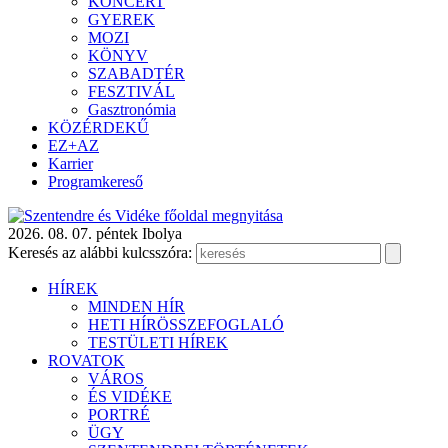
KONCERT
GYEREK
MOZI
KÖNYV
SZABADTÉR
FESZTIVÁL
Gasztronómia
KÖZÉRDEKŰ
EZ+AZ
Karrier
Programkereső
2026. 08. 07. péntek
Ibolya
Keresés az alábbi kulcsszóra:
HÍREK
MINDEN HÍR
HETI HÍRÖSSZEFOGLALÓ
TESTÜLETI HÍREK
ROVATOK
VÁROS
ÉS VIDÉKE
PORTRÉ
ÜGY