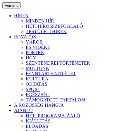
Ugrás
Főmenü
a
tartalomhoz
HÍREK
MINDEN HÍR
HETI HÍRÖSSZEFOGLALÓ
TESTÜLETI HÍREK
ROVATOK
VÁROS
ÉS VIDÉKE
PORTRÉ
ÜGY
SZENTENDREI TÖRTÉNETEK
MÚLTUNK
FENNTARTHATÓ ÉLET
KULTÚRA
OKTATÁS
SPORT
EGÉSZSÉG
TÁMOGATOTT TARTALOM
A KÖZÖSSÉG HANGJA
AJÁNLÓ
HETI PROGRAMAJÁNLÓ
KIÁLLÍTÁS
ELŐADÁS