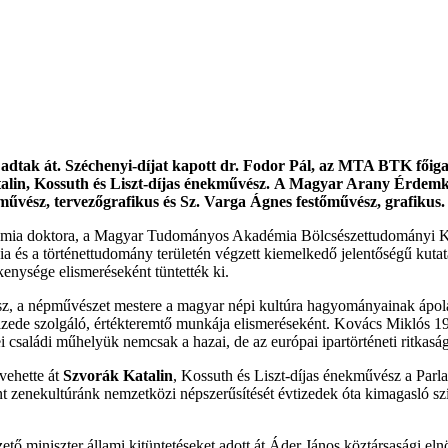
 adtak át. Széchenyi-díjat kapott dr. Fodor Pál, az MTA BTK fői
atalin, Kossuth és Liszt-díjas énekművész. A Magyar Arany Érdemke
művész, tervezőgrafikus és Sz. Varga Ágnes festőművész, grafikus.
ia doktora, a Magyar Tudományos Akadémia Bölcsészettudományi Kuta
lógia és a történettudomány területén végzett kiemelkedő jelentőségű ku
enysége elismeréseként tüntették ki.
z, a népművészet mestere a magyar népi kultúra hagyományainak ápolásá
izede szolgáló, értékteremtő munkája elismeréseként.
Kovács Miklós 199
családi műhelyük nemcsak a hazai, de az európai ipartörténeti ritkaság
vehette át
Szvorák Katalin
, Kossuth és Liszt-díjas énekművész a Parl
 zenekultúránk nemzetközi népszerűsítését évtizedek óta kimagasló szí
tő miniszter állami kitüntetéseket adott át Áder János köztársasági e