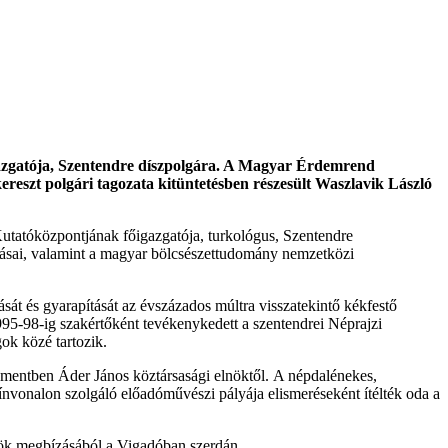
gazgatója, Szentendre díszpolgára. A Magyar Érdemrend
reszt polgári tagozata kitüntetésben részesült Waszlavik László
tóközpontjának főigazgatója, turkológus, Szentendre
tatásai, valamint a magyar bölcsészettudomány nemzetközi
t és gyarapítását az évszázados múltra visszatekintő kékfestő
5-98-ig szakértőként tevékenykedett a szentendrei Néprajzi
ok közé tartozik.
amentben Áder János köztársasági elnöktől. A népdalénekes,
nvonalon szolgáló előadóművészi pályája elismeréseként ítélték oda a
lnök megbízásából a Vigadóban szerdán.