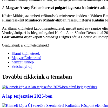
A
Magyar Arany Érdemkereszt polgári tagozata kitüntetést
adta
Kásler Miklós, az emberi erőforrások minisztere kedden a Várkert Ba
elismeréseként
Munkácsy Mihály-díjban
részesült
Rényi Katalin
fe
Az állami kitüntetést kapott szentendreiek mellett még egy rangos el
Vendéglátóipari és Idegenforgalmi Karán. A dr. Sándor Dénes által 2
Gastronomia díjat
kapott
Vomberg Frigyes
séf, a Bocuse d’Or csap
Gratulálunk a kitüntetetteknek!
állami kitüntetések
Magyar Érdemrend
nemzeti ünnep
Széchenyi-díj
További cikkeink a témában
A lap terjesztése 2025-ben