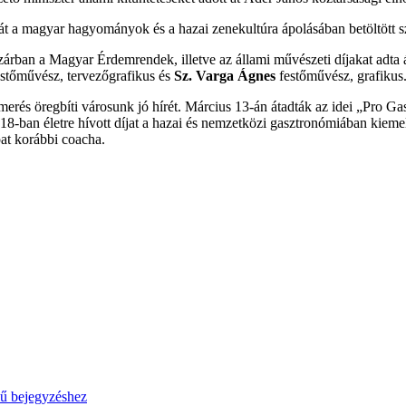
 át a magyar hagyományok és a hazai zenekultúra ápolásában betöltött 
zárban a Magyar Érdemrendek, illetve az állami művészeti díjakat adt
stőművész, tervezőgrafikus és
Sz. Varga Ágnes
festőművész, grafikus
ismerés öregbíti városunk jó hírét. Március 13-án átadták az idei „Pro
018-ban életre hívott díjat a hazai és nemzetközi gasztronómiában kie
at korábbi coacha.