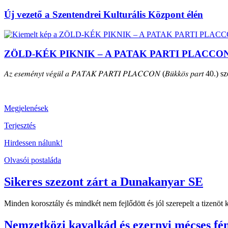
Új vezető a Szentendrei Kulturális Központ élén
ZÖLD-KÉK PIKNIK – A PATAK PARTI PLACCO
𝐴𝑧 𝑒𝑠𝑒𝑚𝑒́𝑛𝑦𝑡 𝑣𝑒́𝑔𝑢̈𝑙 𝑎 𝑃𝐴𝑇𝐴𝐾 𝑃𝐴𝑅𝑇𝐼 𝑃𝐿𝐴𝐶𝐶𝑂𝑁 (𝐵𝑢̈𝑘𝑘𝑜̈𝑠 𝑝𝑎𝑟𝑡 40.) szepte
Megjelenések
Terjesztés
Hirdessen nálunk!
Olvasói postaláda
Sikeres szezont zárt a Dunakanyar SE
Minden korosztály és mindkét nem fejlődött és jól szerepelt a tizenö
Nemzetközi kavalkád és ezernyi mécses fé