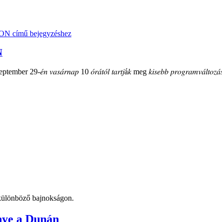
N
mber 29-𝑒́𝑛 𝑣𝑎𝑠𝑎́𝑟𝑛𝑎𝑝 10 𝑜́𝑟𝑎́𝑡𝑜́𝑙 𝑡𝑎𝑟𝑡𝑗á𝑘 meg 𝑘𝑖𝑠𝑒𝑏𝑏 𝑝𝑟𝑜𝑔𝑟𝑎𝑚𝑣𝑎́𝑙𝑡𝑜𝑧𝑎́𝑠
t különböző bajnokságon.
nye a Dunán