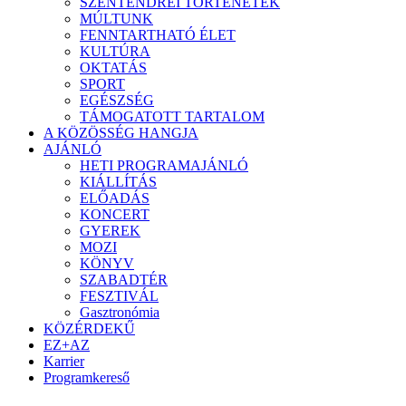
SZENTENDREI TÖRTÉNETEK
MÚLTUNK
FENNTARTHATÓ ÉLET
KULTÚRA
OKTATÁS
SPORT
EGÉSZSÉG
TÁMOGATOTT TARTALOM
A KÖZÖSSÉG HANGJA
AJÁNLÓ
HETI PROGRAMAJÁNLÓ
KIÁLLÍTÁS
ELŐADÁS
KONCERT
GYEREK
MOZI
KÖNYV
SZABADTÉR
FESZTIVÁL
Gasztronómia
KÖZÉRDEKŰ
EZ+AZ
Karrier
Programkereső