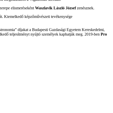
szerepe elismeréseként
Waszlavik László József
zenésznek.
a át. Kiemelkedő képzőművészeti tevékenysége
.
 Gastronomia” díjakat a Budapesti Gazdasági Egyetem Kereskedelmi,
melkedő teljesítményt nyújtó személyek kaphatják meg. 2019-ben
Pro