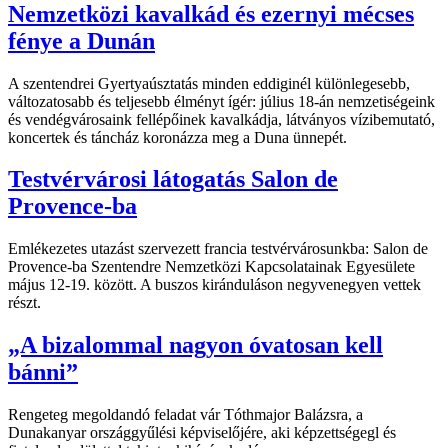
Nemzetközi kavalkád és ezernyi mécses
fénye a Dunán
A szentendrei Gyertyaúsztatás minden eddiginél különlegesebb,
változatosabb és teljesebb élményt ígér: július 18-án nemzetiségeink
és vendégvárosaink fellépőinek kavalkádja, látványos vízibemutató,
koncertek és táncház koronázza meg a Duna ünnepét.
Testvérvárosi látogatás Salon de
Provence-ba
Emlékezetes utazást szervezett francia testvérvárosunkba: Salon de
Provence-ba Szentendre Nemzetközi Kapcsolatainak Egyesülete
május 12-19. között. A buszos kiránduláson negyvenegyen vettek
részt.
„A bizalommal nagyon óvatosan kell
bánni”
Rengeteg megoldandó feladat vár Tóthmajor Balázsra, a
Dunakanyar országgyűlési képviselőjére, aki képzettségegl és