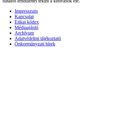
fiatalos lendülettel tekint a kihívások elé.
Impresszum
Kapcsolat
Etikai kódex
Médiaajánló
Archívum
Adatvédelmi tájékoztató
Önkormányzati hírek