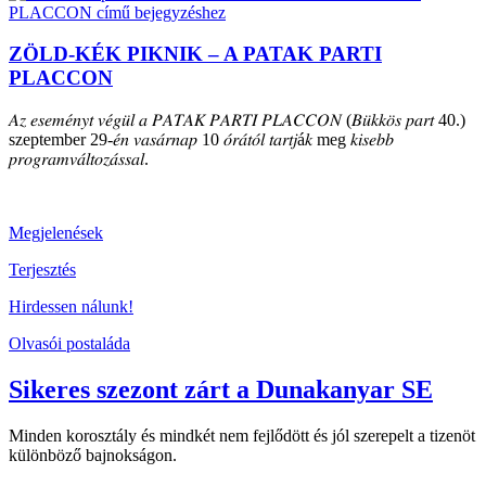
ZÖLD-KÉK PIKNIK – A PATAK PARTI
PLACCON
𝐴𝑧 𝑒𝑠𝑒𝑚𝑒́𝑛𝑦𝑡 𝑣𝑒́𝑔𝑢̈𝑙 𝑎 𝑃𝐴𝑇𝐴𝐾 𝑃𝐴𝑅𝑇𝐼 𝑃𝐿𝐴𝐶𝐶𝑂𝑁 (𝐵𝑢̈𝑘𝑘𝑜̈𝑠 𝑝𝑎𝑟𝑡 40.)
szeptember 29-𝑒́𝑛 𝑣𝑎𝑠𝑎́𝑟𝑛𝑎𝑝 10 𝑜́𝑟𝑎́𝑡𝑜́𝑙 𝑡𝑎𝑟𝑡𝑗á𝑘 meg 𝑘𝑖𝑠𝑒𝑏𝑏
𝑝𝑟𝑜𝑔𝑟𝑎𝑚𝑣𝑎́𝑙𝑡𝑜𝑧𝑎́𝑠𝑠𝑎𝑙.
Megjelenések
Terjesztés
Hirdessen nálunk!
Olvasói postaláda
Sikeres szezont zárt a Dunakanyar SE
Minden korosztály és mindkét nem fejlődött és jól szerepelt a tizenöt
különböző bajnokságon.