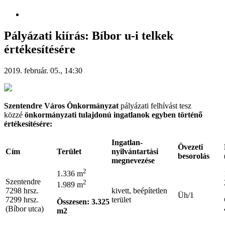
Pályázati kiírás: Bíbor u-i telkek
értékesítésére
2019. február. 05., 14:30
Szentendre Város Önkormányzat
pályázati felhívást tesz
közzé
önkormányzati
tulajdonú ingatlanok egyben történő
értékesítésére
:
Ingatlan-
Övezeti
Cím
Terület
nyilvántartási
besorolás
megnevezése
2
1.336 m
Szentendre
2
1.989 m
7298 hrsz.
kivett, beépítetlen
Üh/1
7299 hrsz.
terület
Összesen: 3.325
(Bíbor utca)
m2