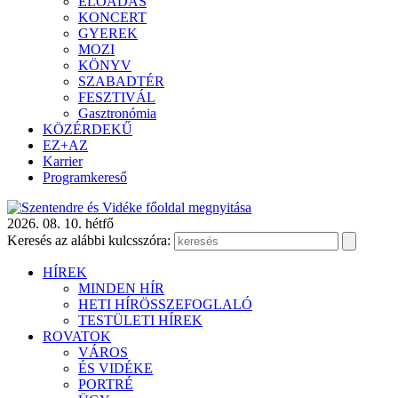
ELŐADÁS
KONCERT
GYEREK
MOZI
KÖNYV
SZABADTÉR
FESZTIVÁL
Gasztronómia
KÖZÉRDEKŰ
EZ+AZ
Karrier
Programkereső
2026. 08. 10. hétfő
Keresés az alábbi kulcsszóra:
HÍREK
MINDEN HÍR
HETI HÍRÖSSZEFOGLALÓ
TESTÜLETI HÍREK
ROVATOK
VÁROS
ÉS VIDÉKE
PORTRÉ