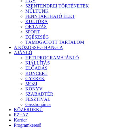
ÜGY
SZENTENDREI TÖRTÉNETEK
MÚLTUNK
FENNTARTHATÓ ÉLET
KULTÚRA
OKTATÁS
SPORT
EGÉSZSÉG
TÁMOGATOTT TARTALOM
A KÖZÖSSÉG HANGJA
AJÁNLÓ
HETI PROGRAMAJÁNLÓ
KIÁLLÍTÁS
ELŐADÁS
KONCERT
GYEREK
MOZI
KÖNYV
SZABADTÉR
FESZTIVÁL
Gasztronómia
KÖZÉRDEKŰ
EZ+AZ
Karrier
Programkereső