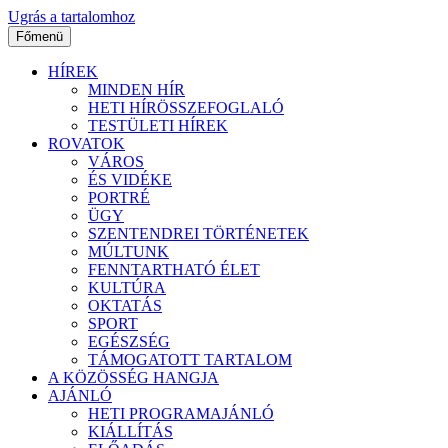
Ugrás a tartalomhoz
Főmenü
HÍREK
MINDEN HÍR
HETI HÍRÖSSZEFOGLALÓ
TESTÜLETI HÍREK
ROVATOK
VÁROS
ÉS VIDÉKE
PORTRÉ
ÜGY
SZENTENDREI TÖRTÉNETEK
MÚLTUNK
FENNTARTHATÓ ÉLET
KULTÚRA
OKTATÁS
SPORT
EGÉSZSÉG
TÁMOGATOTT TARTALOM
A KÖZÖSSÉG HANGJA
AJÁNLÓ
HETI PROGRAMAJÁNLÓ
KIÁLLÍTÁS