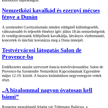
különböző bajnokságon.
Nemzetközi kavalkád és ezernyi mécses
fénye a Dunán
A szentendrei Gyertyaúsztatás minden eddiginél különlegesebb,
változatosabb és teljesebb élményt ígér: július 18-án nemzetiségeink
és vendégvárosaink fellépőinek kavalkádja, látványos vízibemutató,
koncertek és táncház koronázza meg a Duna ünnepét.
Testvérvárosi látogatás Salon de
Provence-ba
Emlékezetes utazást szervezett francia testvérvárosunkba: Salon de
Provence-ba Szentendre Nemzetközi Kapcsolatainak Egyesülete
május 12-19. között. A buszos kiránduláson negyvenegyen vettek
részt.
„A bizalommal nagyon óvatosan kell
bánni”
Rengeteg megoldandó feladat vár Tóthmajor Balázsra, a