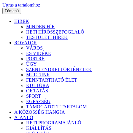
Ugrás a tartalomhoz
Főmenü
HÍREK
MINDEN HÍR
HETI HÍRÖSSZEFOGLALÓ
TESTÜLETI HÍREK
ROVATOK
VÁROS
ÉS VIDÉKE
PORTRÉ
ÜGY
SZENTENDREI TÖRTÉNETEK
MÚLTUNK
FENNTARTHATÓ ÉLET
KULTÚRA
OKTATÁS
SPORT
EGÉSZSÉG
TÁMOGATOTT TARTALOM
A KÖZÖSSÉG HANGJA
AJÁNLÓ
HETI PROGRAMAJÁNLÓ
KIÁLLÍTÁS