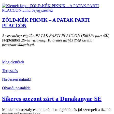
ZÖLD-KÉK PIKNIK – A PATAK PARTI
PLACCON
𝐴𝑧 𝑒𝑠𝑒𝑚𝑒́𝑛𝑦𝑡 𝑣𝑒́𝑔𝑢̈𝑙 𝑎 𝑃𝐴𝑇𝐴𝐾 𝑃𝐴𝑅𝑇𝐼 𝑃𝐿𝐴𝐶𝐶𝑂𝑁 (𝐵𝑢̈𝑘𝑘𝑜̈𝑠 𝑝𝑎𝑟𝑡 40.)
szeptember 29-𝑒́𝑛 𝑣𝑎𝑠𝑎́𝑟𝑛𝑎𝑝 10 𝑜́𝑟𝑎́𝑡𝑜́𝑙 𝑡𝑎𝑟𝑡𝑗á𝑘 meg 𝑘𝑖𝑠𝑒𝑏𝑏
𝑝𝑟𝑜𝑔𝑟𝑎𝑚𝑣𝑎́𝑙𝑡𝑜𝑧𝑎́𝑠𝑠𝑎𝑙.
Megjelenések
Terjesztés
Hirdessen nálunk!
Olvasói postaláda
Sikeres szezont zárt a Dunakanyar SE
Minden korosztály és mindkét nem fejlődött és jól szerepelt a tizenöt