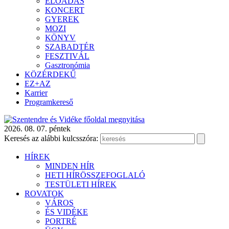
ELŐADÁS
KONCERT
GYEREK
MOZI
KÖNYV
SZABADTÉR
FESZTIVÁL
Gasztronómia
KÖZÉRDEKŰ
EZ+AZ
Karrier
Programkereső
2026. 08. 07. péntek
Keresés az alábbi kulcsszóra:
HÍREK
MINDEN HÍR
HETI HÍRÖSSZEFOGLALÓ
TESTÜLETI HÍREK
ROVATOK
VÁROS
ÉS VIDÉKE
PORTRÉ