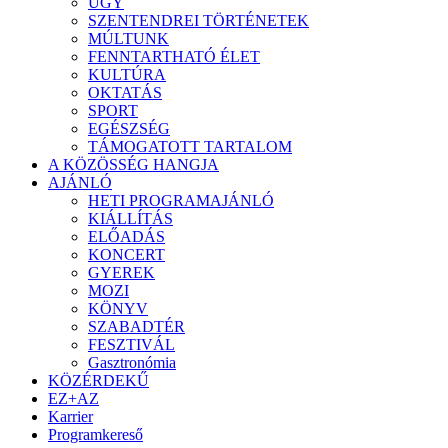
ÜGY
SZENTENDREI TÖRTÉNETEK
MÚLTUNK
FENNTARTHATÓ ÉLET
KULTÚRA
OKTATÁS
SPORT
EGÉSZSÉG
TÁMOGATOTT TARTALOM
A KÖZÖSSÉG HANGJA
AJÁNLÓ
HETI PROGRAMAJÁNLÓ
KIÁLLÍTÁS
ELŐADÁS
KONCERT
GYEREK
MOZI
KÖNYV
SZABADTÉR
FESZTIVÁL
Gasztronómia
KÖZÉRDEKŰ
EZ+AZ
Karrier
Programkereső