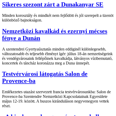
Sikeres szezont zárt a Dunakanyar SE
Minden korosztály és mindkét nem fejlődött és jól szerepelt a tizenöt
különböző bajnokságon.
Nemzetközi kavalkád és ezernyi mécses
fénye a Dunán
A szentendrei Gyertyaúsztatás minden eddiginél különlegesebb,
változatosabb és teljesebb élményt ígér: július 18-án nemzetiségeink
és vendégvárosaink fellépőinek kavalkádja, látványos vízibemutató,
koncertek és táncház koronázza meg a Duna ünnepét.
Testvérvárosi látogatás Salon de
Provence-ba
Emlékezetes utazást szervezett francia testvérvárosunkba: Salon de
Provence-ba Szentendre Nemzetközi Kapcsolatainak Egyesülete
május 12-19. között. A buszos kiránduláson negyvenegyen vettek
részt.