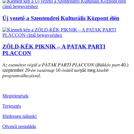
Új vezető a Szentendrei Kulturális Központ élén
ZÖLD-KÉK PIKNIK – A PATAK PARTI
PLACCON
𝐴𝑧 𝑒𝑠𝑒𝑚𝑒́𝑛𝑦𝑡 𝑣𝑒́𝑔𝑢̈𝑙 𝑎 𝑃𝐴𝑇𝐴𝐾 𝑃𝐴𝑅𝑇𝐼 𝑃𝐿𝐴𝐶𝐶𝑂𝑁 (𝐵𝑢̈𝑘𝑘𝑜̈𝑠 𝑝𝑎𝑟𝑡 40.)
szeptember 29-𝑒́𝑛 𝑣𝑎𝑠𝑎́𝑟𝑛𝑎𝑝 10 𝑜́𝑟𝑎́𝑡𝑜́𝑙 𝑡𝑎𝑟𝑡𝑗á𝑘 meg 𝑘𝑖𝑠𝑒𝑏𝑏
𝑝𝑟𝑜𝑔𝑟𝑎𝑚𝑣𝑎́𝑙𝑡𝑜𝑧𝑎́𝑠𝑠𝑎𝑙.
Megjelenések
Terjesztés
Hirdessen nálunk!
Olvasói postaláda