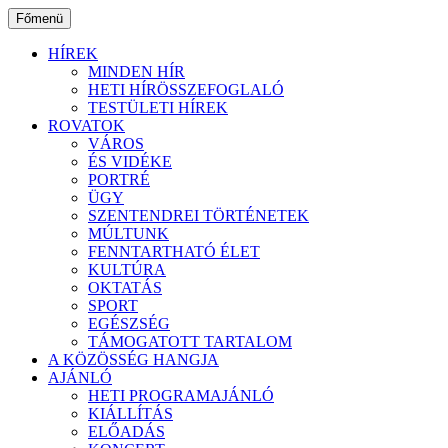
Ugrás
Főmenü
a
tartalomhoz
HÍREK
MINDEN HÍR
HETI HÍRÖSSZEFOGLALÓ
TESTÜLETI HÍREK
ROVATOK
VÁROS
ÉS VIDÉKE
PORTRÉ
ÜGY
SZENTENDREI TÖRTÉNETEK
MÚLTUNK
FENNTARTHATÓ ÉLET
KULTÚRA
OKTATÁS
SPORT
EGÉSZSÉG
TÁMOGATOTT TARTALOM
A KÖZÖSSÉG HANGJA
AJÁNLÓ
HETI PROGRAMAJÁNLÓ
KIÁLLÍTÁS
ELŐADÁS