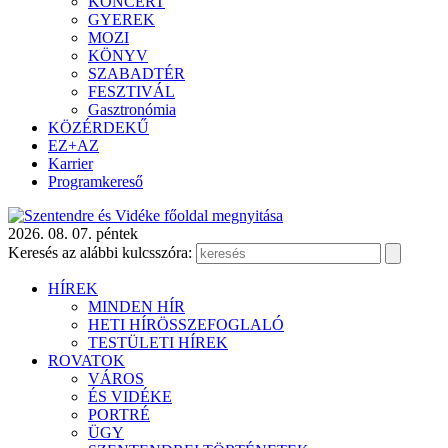
KONCERT
GYEREK
MOZI
KÖNYV
SZABADTÉR
FESZTIVÁL
Gasztronómia
KÖZÉRDEKŰ
EZ+AZ
Karrier
Programkereső
2026. 08. 07. péntek
Keresés az alábbi kulcsszóra:
HÍREK
MINDEN HÍR
HETI HÍRÖSSZEFOGLALÓ
TESTÜLETI HÍREK
ROVATOK
VÁROS
ÉS VIDÉKE
PORTRÉ
ÜGY