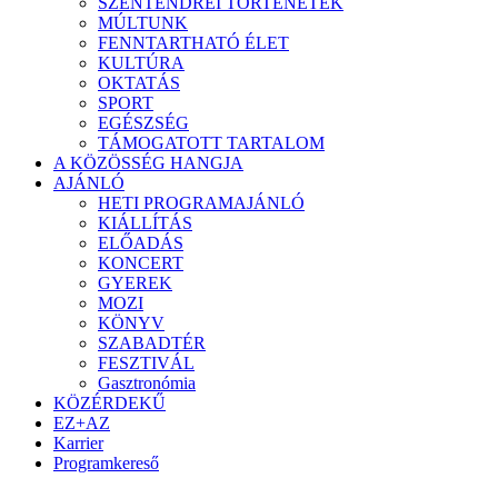
SZENTENDREI TÖRTÉNETEK
MÚLTUNK
FENNTARTHATÓ ÉLET
KULTÚRA
OKTATÁS
SPORT
EGÉSZSÉG
TÁMOGATOTT TARTALOM
A KÖZÖSSÉG HANGJA
AJÁNLÓ
HETI PROGRAMAJÁNLÓ
KIÁLLÍTÁS
ELŐADÁS
KONCERT
GYEREK
MOZI
KÖNYV
SZABADTÉR
FESZTIVÁL
Gasztronómia
KÖZÉRDEKŰ
EZ+AZ
Karrier
Programkereső