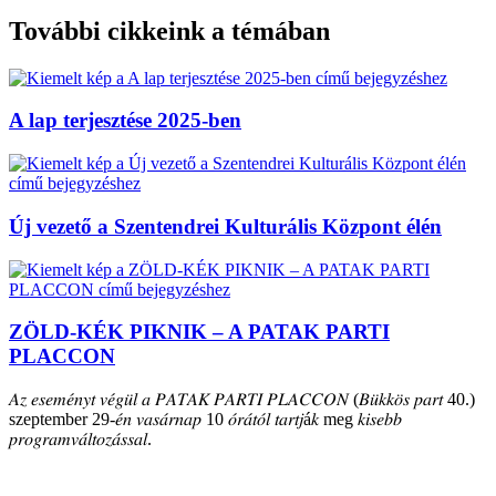
További cikkeink a témában
A lap terjesztése 2025-ben
Új vezető a Szentendrei Kulturális Központ élén
ZÖLD-KÉK PIKNIK – A PATAK PARTI
PLACCON
𝐴𝑧 𝑒𝑠𝑒𝑚𝑒́𝑛𝑦𝑡 𝑣𝑒́𝑔𝑢̈𝑙 𝑎 𝑃𝐴𝑇𝐴𝐾 𝑃𝐴𝑅𝑇𝐼 𝑃𝐿𝐴𝐶𝐶𝑂𝑁 (𝐵𝑢̈𝑘𝑘𝑜̈𝑠 𝑝𝑎𝑟𝑡 40.)
szeptember 29-𝑒́𝑛 𝑣𝑎𝑠𝑎́𝑟𝑛𝑎𝑝 10 𝑜́𝑟𝑎́𝑡𝑜́𝑙 𝑡𝑎𝑟𝑡𝑗á𝑘 meg 𝑘𝑖𝑠𝑒𝑏𝑏
𝑝𝑟𝑜𝑔𝑟𝑎𝑚𝑣𝑎́𝑙𝑡𝑜𝑧𝑎́𝑠𝑠𝑎𝑙.