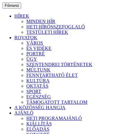
Ugrás
Főmenü
a
tartalomhoz
HÍREK
MINDEN HÍR
HETI HÍRÖSSZEFOGLALÓ
TESTÜLETI HÍREK
ROVATOK
VÁROS
ÉS VIDÉKE
PORTRÉ
ÜGY
SZENTENDREI TÖRTÉNETEK
MÚLTUNK
FENNTARTHATÓ ÉLET
KULTÚRA
OKTATÁS
SPORT
EGÉSZSÉG
TÁMOGATOTT TARTALOM
A KÖZÖSSÉG HANGJA
AJÁNLÓ
HETI PROGRAMAJÁNLÓ
KIÁLLÍTÁS
ELŐADÁS