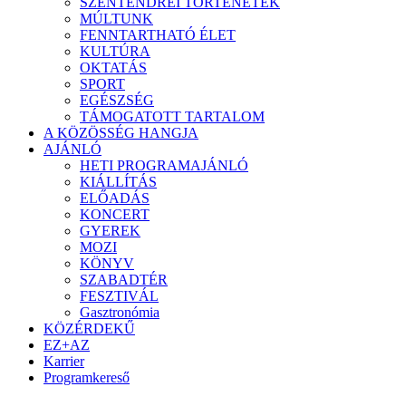
SZENTENDREI TÖRTÉNETEK
MÚLTUNK
FENNTARTHATÓ ÉLET
KULTÚRA
OKTATÁS
SPORT
EGÉSZSÉG
TÁMOGATOTT TARTALOM
A KÖZÖSSÉG HANGJA
AJÁNLÓ
HETI PROGRAMAJÁNLÓ
KIÁLLÍTÁS
ELŐADÁS
KONCERT
GYEREK
MOZI
KÖNYV
SZABADTÉR
FESZTIVÁL
Gasztronómia
KÖZÉRDEKŰ
EZ+AZ
Karrier
Programkereső