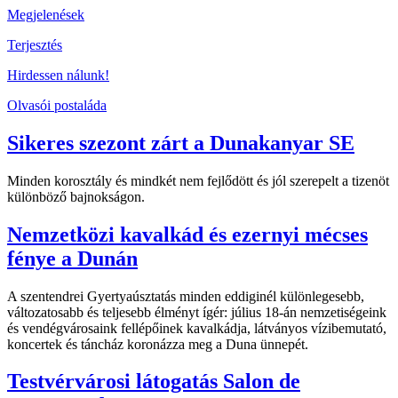
Megjelenések
Terjesztés
Hirdessen nálunk!
Olvasói postaláda
Sikeres szezont zárt a Dunakanyar SE
Minden korosztály és mindkét nem fejlődött és jól szerepelt a tizenöt
különböző bajnokságon.
Nemzetközi kavalkád és ezernyi mécses
fénye a Dunán
A szentendrei Gyertyaúsztatás minden eddiginél különlegesebb,
változatosabb és teljesebb élményt ígér: július 18-án nemzetiségeink
és vendégvárosaink fellépőinek kavalkádja, látványos vízibemutató,
koncertek és táncház koronázza meg a Duna ünnepét.
Testvérvárosi látogatás Salon de