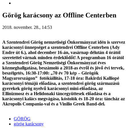
Görög karácsony az Offline Centerben
2018. november. 28., 14:53
A Szentendrei Görög nemzetiségi Önkormányzat idén is szervez
karácsonyi ünnepséget a szentendrei Offline Centerben (Ady
Endre út 6.), ahol december 16-án, vasárnap délután 4 órától
szeretettel várnak minden érdeklődőt! A programban 16 órától
a Szentendrei Görög Nemzetiségi Önkormányzat éves
közmeghallgatása, beszámoló a 2018-as évről és jövő évi tervek,
beszélgetés, 16:30-17:00: „70 év 70 kép – Görögök
Magyarországon” fotókiállítás, 17-18 óra: Bakirdzi Kalliopé
karácsonyi témájú előadása, a szentendrei görög származású
gyerekek görög nyelvű karácsonyi mini-előadása, az
Ellinizmosz és a Helidonaki táncegyüttesek előadása és a
karácsonyi kalács megvágása, kóstolók és 18-20 óra: táncház az
Akropolis Compania-val és a Vinilio Greek Band-del.
GÖRÖG
görög karácsony