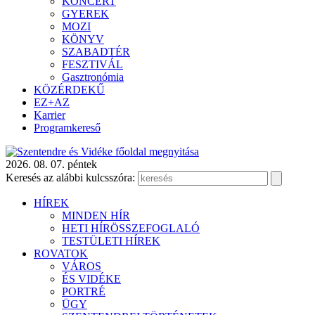
KONCERT
GYEREK
MOZI
KÖNYV
SZABADTÉR
FESZTIVÁL
Gasztronómia
KÖZÉRDEKŰ
EZ+AZ
Karrier
Programkereső
2026. 08. 07. péntek
Keresés az alábbi kulcsszóra:
HÍREK
MINDEN HÍR
HETI HÍRÖSSZEFOGLALÓ
TESTÜLETI HÍREK
ROVATOK
VÁROS
ÉS VIDÉKE
PORTRÉ
ÜGY