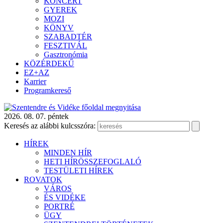
KONCERT
GYEREK
MOZI
KÖNYV
SZABADTÉR
FESZTIVÁL
Gasztronómia
KÖZÉRDEKŰ
EZ+AZ
Karrier
Programkereső
2026. 08. 07. péntek
Keresés az alábbi kulcsszóra:
HÍREK
MINDEN HÍR
HETI HÍRÖSSZEFOGLALÓ
TESTÜLETI HÍREK
ROVATOK
VÁROS
ÉS VIDÉKE
PORTRÉ
ÜGY