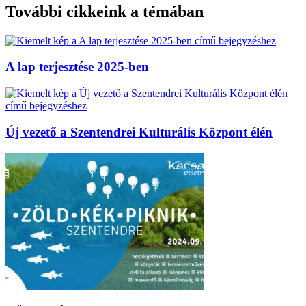
További cikkeink a témában
A lap terjesztése 2025-ben
Új vezető a Szentendrei Kulturális Központ élén