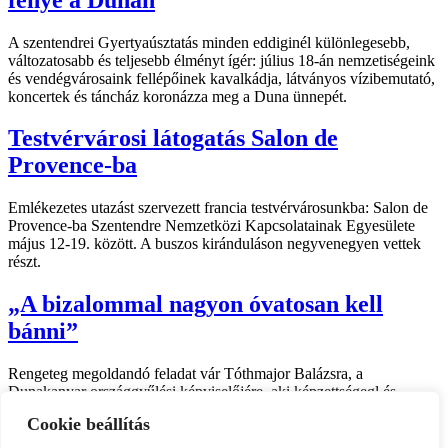
A szentendrei Gyertyaúsztatás minden eddiginél különlegesebb,
változatosabb és teljesebb élményt ígér: július 18-án nemzetiségeink
és vendégvárosaink fellépőinek kavalkádja, látványos vízibemutató,
koncertek és táncház koronázza meg a Duna ünnepét.
Testvérvárosi látogatás Salon de
Provence-ba
Emlékezetes utazást szervezett francia testvérvárosunkba: Salon de
Provence-ba Szentendre Nemzetközi Kapcsolatainak Egyesülete
május 12-19. között. A buszos kiránduláson negyvenegyen vettek
részt.
„A bizalommal nagyon óvatosan kell
bánni”
Rengeteg megoldandó feladat vár Tóthmajor Balázsra, a
Dunakanyar országgyűlési képviselőjére, aki képzettségegl és
fiatalos lendülettel tekint a kihívások elé.
Cookie beállítás
Impresszum