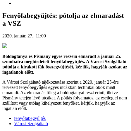
Fenyőfabegyűjtés: pótolja az elmaradást
a VSZ
2020. január. 27., 11:00
Boldogtanya és Pismány egyes részein elmaradt a január 25.
szombatra meghirdetett fenyőfabegyűjtés. A Városi Szolgáltató
pótolja a kirakott fák összegyűjtését, kérjük, hagyják azokat az
ingatlanok előtt.
A Városi Szolgáltató tájékoztatása szerint a 2020. január 25-ére
tervezett fenyőbegyűjtés egyes utcákban technikai okok miatt
elmaradt. Az elmaradás főleg a boldogtanyai részt érinti, illetve
Pismány tetején lévő utcákat. A pótlás folyamatos, az esetleg el nem
szállított vagy utólag kihelyezett fenyőket, kérjük, hagyják az
ingatlan előtt.
fenyőfabegyűjtés
Városi Szolgáltató