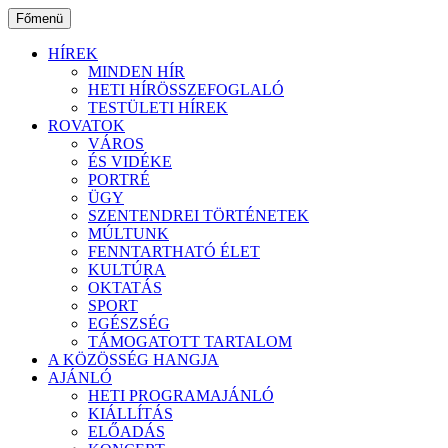
Ugrás
Főmenü
a
tartalomhoz
HÍREK
MINDEN HÍR
HETI HÍRÖSSZEFOGLALÓ
TESTÜLETI HÍREK
ROVATOK
VÁROS
ÉS VIDÉKE
PORTRÉ
ÜGY
SZENTENDREI TÖRTÉNETEK
MÚLTUNK
FENNTARTHATÓ ÉLET
KULTÚRA
OKTATÁS
SPORT
EGÉSZSÉG
TÁMOGATOTT TARTALOM
A KÖZÖSSÉG HANGJA
AJÁNLÓ
HETI PROGRAMAJÁNLÓ
KIÁLLÍTÁS
ELŐADÁS