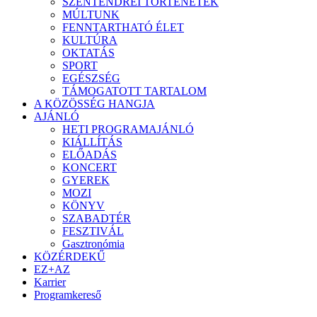
SZENTENDREI TÖRTÉNETEK
MÚLTUNK
FENNTARTHATÓ ÉLET
KULTÚRA
OKTATÁS
SPORT
EGÉSZSÉG
TÁMOGATOTT TARTALOM
A KÖZÖSSÉG HANGJA
AJÁNLÓ
HETI PROGRAMAJÁNLÓ
KIÁLLÍTÁS
ELŐADÁS
KONCERT
GYEREK
MOZI
KÖNYV
SZABADTÉR
FESZTIVÁL
Gasztronómia
KÖZÉRDEKŰ
EZ+AZ
Karrier
Programkereső