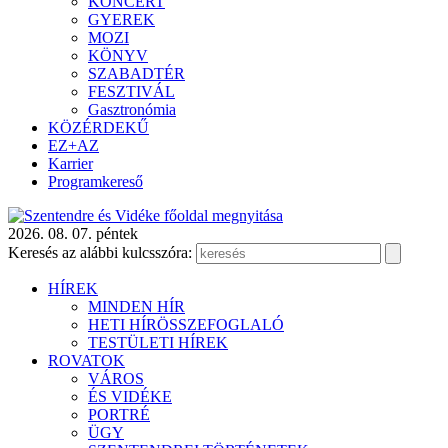
KONCERT
GYEREK
MOZI
KÖNYV
SZABADTÉR
FESZTIVÁL
Gasztronómia
KÖZÉRDEKŰ
EZ+AZ
Karrier
Programkereső
2026. 08. 07. péntek
Keresés az alábbi kulcsszóra:
HÍREK
MINDEN HÍR
HETI HÍRÖSSZEFOGLALÓ
TESTÜLETI HÍREK
ROVATOK
VÁROS
ÉS VIDÉKE
PORTRÉ
ÜGY