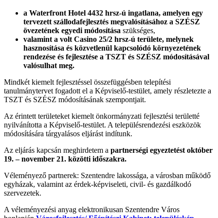
a Waterfront Hotel 4432 hrsz-ú ingatlana, amelyen egy
tervezett szállodafejlesztés megvalósításához a SZÉSZ
övezetének egyedi módosítása
szükséges,
valamint a volt Casino 25/2 hrsz-ú területe, melynek
hasznosítása és közvetlenül kapcsolódó környezetének
rendezése és fejlesztése a TSZT és SZÉSZ módosításával
valósulhat meg.
Mindkét kiemelt fejlesztéssel összefüggésben telepítési
tanulmánytervet fogadott el a Képviselő-testület, amely részletezte a
TSZT és SZÉSZ módosításának szempontjait.
Az érintett területeket kiemelt önkormányzati fejlesztési területté
nyilvánította a Képviselő-testület. A településrendezési eszközök
módosítására tárgyalásos eljárást indítunk.
Az eljárás kapcsán meghirdetem a
partnerségi egyeztetést
október
19. – november 21. közötti időszakra.
Véleményező partnerek: Szentendre lakossága, a városban működő
egyházak, valamint az érdek-képviseleti, civil- és gazdálkodó
szervezetek.
A véleményezési anyag elektronikusan Szentendre Város