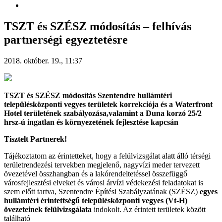
TSZT és SZÉSZ módosítás – felhívás
partnerségi egyeztetésre
2018. október. 19., 11:37
TSZT és SZÉSZ módosítás
Szentendre hullámtéri
településközponti vegyes területek korrekciója és
a Waterfront
Hotel területének szabályozása,
valamint a Duna korzó 25/2
hrsz-ú ingatlan és környezetének fejlesztése kapcsán
Tisztelt Partnerek!
Tájékoztatom az érintetteket, hogy a felülvizsgálat alatt álló térségi
területrendezési tervekben megjelenő, nagyvízi meder tervezett
övezetével összhangban és a lakórendeltetéssel összefüggő
városfejlesztési elveket és városi árvízi védekezési feladatokat is
szem előtt tartva, Szentendre Építési Szabályzatának (SZÉSZ)
egyes
hullámtéri érintettségű településközponti vegyes (Vt-H)
övezeteinek felülvizsgálata
indokolt. Az érintett területek között
található