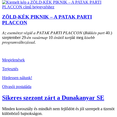
ZÖLD-KÉK PIKNIK – A PATAK PARTI
PLACCON
𝐴𝑧 𝑒𝑠𝑒𝑚𝑒́𝑛𝑦𝑡 𝑣𝑒́𝑔𝑢̈𝑙 𝑎 𝑃𝐴𝑇𝐴𝐾 𝑃𝐴𝑅𝑇𝐼 𝑃𝐿𝐴𝐶𝐶𝑂𝑁 (𝐵𝑢̈𝑘𝑘𝑜̈𝑠 𝑝𝑎𝑟𝑡 40.)
szeptember 29-𝑒́𝑛 𝑣𝑎𝑠𝑎́𝑟𝑛𝑎𝑝 10 𝑜́𝑟𝑎́𝑡𝑜́𝑙 𝑡𝑎𝑟𝑡𝑗á𝑘 meg 𝑘𝑖𝑠𝑒𝑏𝑏
𝑝𝑟𝑜𝑔𝑟𝑎𝑚𝑣𝑎́𝑙𝑡𝑜𝑧𝑎́𝑠𝑠𝑎𝑙.
Megjelenések
Terjesztés
Hirdessen nálunk!
Olvasói postaláda
Sikeres szezont zárt a Dunakanyar SE
Minden korosztály és mindkét nem fejlődött és jól szerepelt a tizenöt
különböző bajnokságon.