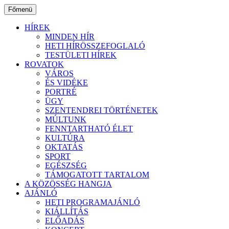
Ugrás
Főmenü
a
tartalomhoz
HÍREK
MINDEN HÍR
HETI HÍRÖSSZEFOGLALÓ
TESTÜLETI HÍREK
ROVATOK
VÁROS
ÉS VIDÉKE
PORTRÉ
ÜGY
SZENTENDREI TÖRTÉNETEK
MÚLTUNK
FENNTARTHATÓ ÉLET
KULTÚRA
OKTATÁS
SPORT
EGÉSZSÉG
TÁMOGATOTT TARTALOM
A KÖZÖSSÉG HANGJA
AJÁNLÓ
HETI PROGRAMAJÁNLÓ
KIÁLLÍTÁS
ELŐADÁS