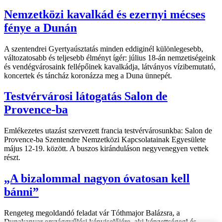
Nemzetközi kavalkád és ezernyi mécses
fénye a Dunán
A szentendrei Gyertyaúsztatás minden eddiginél különlegesebb,
változatosabb és teljesebb élményt ígér: július 18-án nemzetiségeink
és vendégvárosaink fellépőinek kavalkádja, látványos vízibemutató,
koncertek és táncház koronázza meg a Duna ünnepét.
Testvérvárosi látogatás Salon de
Provence-ba
Emlékezetes utazást szervezett francia testvérvárosunkba: Salon de
Provence-ba Szentendre Nemzetközi Kapcsolatainak Egyesülete
május 12-19. között. A buszos kiránduláson negyvenegyen vettek
részt.
„A bizalommal nagyon óvatosan kell
bánni”
Rengeteg megoldandó feladat vár Tóthmajor Balázsra, a
Dunakanyar országgyűlési képviselőjére, aki képzettségegl és