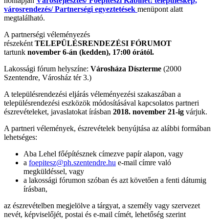
honlapján
Városfejlesztés/ Főépítészi Kabinet: településkép,
városrendezés/ Partnerségi egyeztetések
menüpont alatt
megtalálható.
A partnerségi véleményezés
részeként
TELEPÜLÉSRENDEZÉSI FÓRUMOT
tartunk
november 6-án (kedden), 17:00 órától.
Lakossági fórum helyszíne:
Városháza Díszterme
(2000
Szentendre, Városház tér 3.)
A településrendezési eljárás véleményezési szakaszában a
településrendezési eszközök módosításával kapcsolatos partneri
észrevételeket, javaslatokat írásban
2018. november 21-ig
várjuk.
A partneri vélemények, észrevételek benyújtása az alábbi formában
lehetséges:
Aba Lehel főépítésznek címezve papír alapon, vagy
a
foepitesz@ph.szentendre.hu
e-mail címre való
megküldéssel, vagy
a lakossági fórumon szóban és azt követően a fenti dátumig
írásban,
az észrevételben megjelölve a tárgyat, a személy vagy szervezet
nevét, képviselőjét, postai és e-mail címét, lehetőség szerint