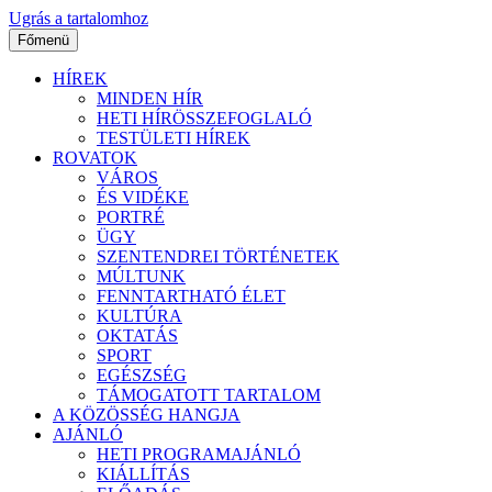
Ugrás a tartalomhoz
Főmenü
HÍREK
MINDEN HÍR
HETI HÍRÖSSZEFOGLALÓ
TESTÜLETI HÍREK
ROVATOK
VÁROS
ÉS VIDÉKE
PORTRÉ
ÜGY
SZENTENDREI TÖRTÉNETEK
MÚLTUNK
FENNTARTHATÓ ÉLET
KULTÚRA
OKTATÁS
SPORT
EGÉSZSÉG
TÁMOGATOTT TARTALOM
A KÖZÖSSÉG HANGJA
AJÁNLÓ
HETI PROGRAMAJÁNLÓ
KIÁLLÍTÁS