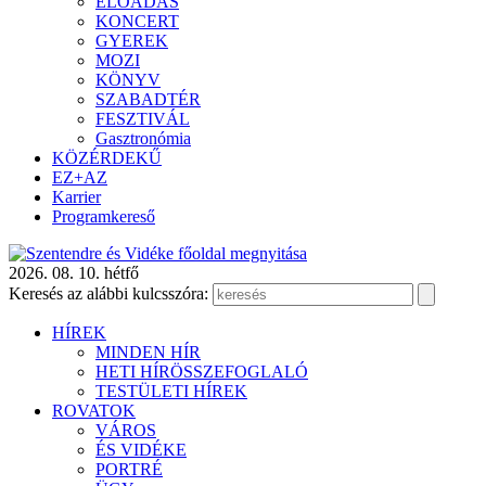
ELŐADÁS
KONCERT
GYEREK
MOZI
KÖNYV
SZABADTÉR
FESZTIVÁL
Gasztronómia
KÖZÉRDEKŰ
EZ+AZ
Karrier
Programkereső
2026. 08. 10. hétfő
Keresés az alábbi kulcsszóra:
HÍREK
MINDEN HÍR
HETI HÍRÖSSZEFOGLALÓ
TESTÜLETI HÍREK
ROVATOK
VÁROS
ÉS VIDÉKE
PORTRÉ