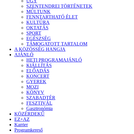
ÜGY
SZENTENDREI TÖRTÉNETEK
MÚLTUNK
FENNTARTHATÓ ÉLET
KULTÚRA
OKTATÁS
SPORT
EGÉSZSÉG
TÁMOGATOTT TARTALOM
A KÖZÖSSÉG HANGJA
AJÁNLÓ
HETI PROGRAMAJÁNLÓ
KIÁLLÍTÁS
ELŐADÁS
KONCERT
GYEREK
MOZI
KÖNYV
SZABADTÉR
FESZTIVÁL
Gasztronómia
KÖZÉRDEKŰ
EZ+AZ
Karrier
Programkereső