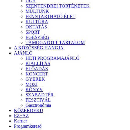
ÜGY
SZENTENDREI TÖRTÉNETEK
MÚLTUNK
FENNTARTHATÓ ÉLET
KULTÚRA
OKTATÁS
SPORT
EGÉSZSÉG
TÁMOGATOTT TARTALOM
A KÖZÖSSÉG HANGJA
AJÁNLÓ
HETI PROGRAMAJÁNLÓ
KIÁLLÍTÁS
ELŐADÁS
KONCERT
GYEREK
MOZI
KÖNYV
SZABADTÉR
FESZTIVÁL
Gasztronómia
KÖZÉRDEKŰ
EZ+AZ
Karrier
Programkereső