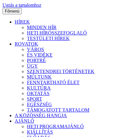
Ugrás a tartalomhoz
Főmenü
HÍREK
MINDEN HÍR
HETI HÍRÖSSZEFOGLALÓ
TESTÜLETI HÍREK
ROVATOK
VÁROS
ÉS VIDÉKE
PORTRÉ
ÜGY
SZENTENDREI TÖRTÉNETEK
MÚLTUNK
FENNTARTHATÓ ÉLET
KULTÚRA
OKTATÁS
SPORT
EGÉSZSÉG
TÁMOGATOTT TARTALOM
A KÖZÖSSÉG HANGJA
AJÁNLÓ
HETI PROGRAMAJÁNLÓ
KIÁLLÍTÁS