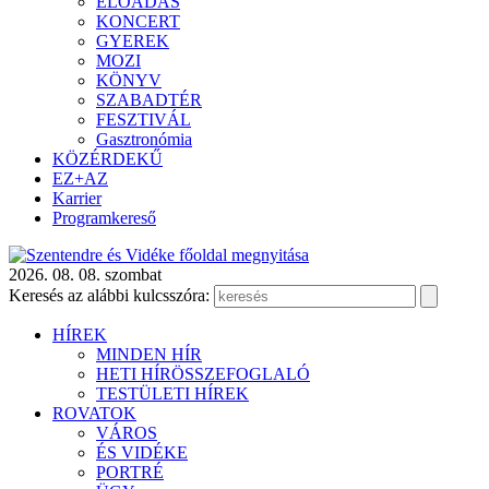
ELŐADÁS
KONCERT
GYEREK
MOZI
KÖNYV
SZABADTÉR
FESZTIVÁL
Gasztronómia
KÖZÉRDEKŰ
EZ+AZ
Karrier
Programkereső
2026. 08. 08. szombat
Keresés az alábbi kulcsszóra:
HÍREK
MINDEN HÍR
HETI HÍRÖSSZEFOGLALÓ
TESTÜLETI HÍREK
ROVATOK
VÁROS
ÉS VIDÉKE
PORTRÉ