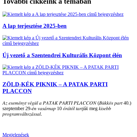
További cikkeink a témában
A lap terjesztése 2025-ben
Új vezető a Szentendrei Kulturális Központ élén
ZÖLD-KÉK PIKNIK – A PATAK PARTI
PLACCON
𝐴𝑧 𝑒𝑠𝑒𝑚𝑒́𝑛𝑦𝑡 𝑣𝑒́𝑔𝑢̈𝑙 𝑎 𝑃𝐴𝑇𝐴𝐾 𝑃𝐴𝑅𝑇𝐼 𝑃𝐿𝐴𝐶𝐶𝑂𝑁 (𝐵𝑢̈𝑘𝑘𝑜̈𝑠 𝑝𝑎𝑟𝑡 40.)
szeptember 29-𝑒́𝑛 𝑣𝑎𝑠𝑎́𝑟𝑛𝑎𝑝 10 𝑜́𝑟𝑎́𝑡𝑜́𝑙 𝑡𝑎𝑟𝑡𝑗á𝑘 meg 𝑘𝑖𝑠𝑒𝑏𝑏
𝑝𝑟𝑜𝑔𝑟𝑎𝑚𝑣𝑎́𝑙𝑡𝑜𝑧𝑎́𝑠𝑠𝑎𝑙.
Megjelenések