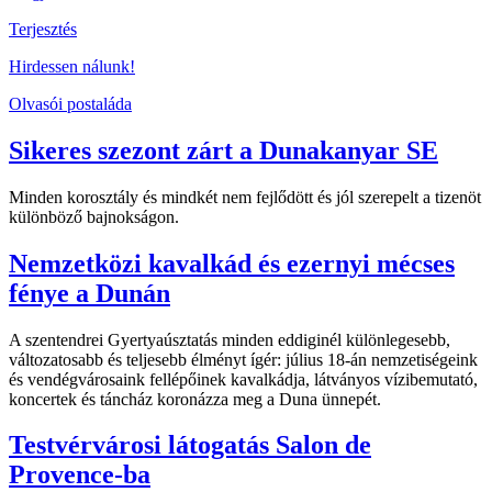
Terjesztés
Hirdessen nálunk!
Olvasói postaláda
Sikeres szezont zárt a Dunakanyar SE
Minden korosztály és mindkét nem fejlődött és jól szerepelt a tizenöt
különböző bajnokságon.
Nemzetközi kavalkád és ezernyi mécses
fénye a Dunán
A szentendrei Gyertyaúsztatás minden eddiginél különlegesebb,
változatosabb és teljesebb élményt ígér: július 18-án nemzetiségeink
és vendégvárosaink fellépőinek kavalkádja, látványos vízibemutató,
koncertek és táncház koronázza meg a Duna ünnepét.
Testvérvárosi látogatás Salon de
Provence-ba