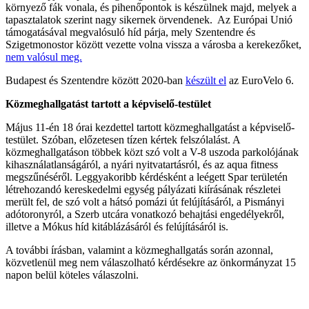
környező fák vonala, és pihenőpontok is készülnek majd, melyek a
tapasztalatok szerint nagy sikernek örvendenek. Az Európai Unió
támogatásával megvalósuló híd párja, mely Szentendre és
Szigetmonostor között vezette volna vissza a városba a kerekezőket,
nem valósul meg.
Budapest és Szentendre között 2020-ban
készült el
az EuroVelo 6.
Közmeghallgatást tartott a képviselő-testület
Május 11-én 18 órai kezdettel tartott közmeghallgatást a képviselő-
testület. Szóban, előzetesen tízen kértek felszólalást. A
közmeghallgatáson többek közt szó volt a V-8 uszoda parkolójának
kihasználatlanságáról, a nyári nyitvatartásról, és az aqua fitness
megszűnéséről. Leggyakoribb kérdésként a leégett Spar területén
létrehozandó kereskedelmi egység pályázati kiírásának részletei
merült fel, de szó volt a hátsó pomázi út felújításáról, a Pismányi
adótoronyról, a Szerb utcára vonatkozó behajtási engedélyekről,
illetve a Mókus híd kitáblázásáról és felújításáról is.
A további írásban, valamint a közmeghallgatás során azonnal,
közvetlenül meg nem válaszolható kérdésekre az önkormányzat 15
napon belül köteles válaszolni.