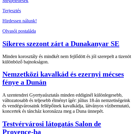
Megjelenések
Terjesztés
Hirdessen nálunk!
Olvasói postaláda
Sikeres szezont zárt a Dunakanyar SE
Minden korosztály és mindkét nem fejlődött és jól szerepelt a tizenöt
különböző bajnokságon.
Nemzetközi kavalkád és ezernyi mécses
fénye a Dunán
A szentendrei Gyertyaúsztatás minden eddiginél különlegesebb,
változatosabb és teljesebb élményt ígér: július 18-án nemzetiségeink
és vendégvárosaink fellépőinek kavalkádja, látványos vízibemutató,
koncertek és táncház koronázza meg a Duna ünnepét.
Testvérvárosi látogatás Salon de
Provence-ba