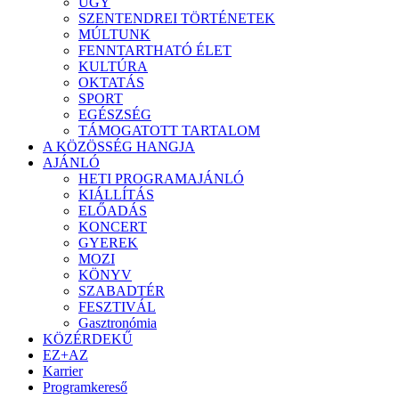
ÜGY
SZENTENDREI TÖRTÉNETEK
MÚLTUNK
FENNTARTHATÓ ÉLET
KULTÚRA
OKTATÁS
SPORT
EGÉSZSÉG
TÁMOGATOTT TARTALOM
A KÖZÖSSÉG HANGJA
AJÁNLÓ
HETI PROGRAMAJÁNLÓ
KIÁLLÍTÁS
ELŐADÁS
KONCERT
GYEREK
MOZI
KÖNYV
SZABADTÉR
FESZTIVÁL
Gasztronómia
KÖZÉRDEKŰ
EZ+AZ
Karrier
Programkereső