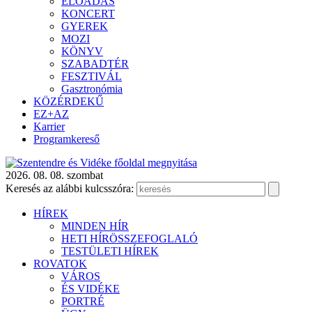
ELŐADÁS
KONCERT
GYEREK
MOZI
KÖNYV
SZABADTÉR
FESZTIVÁL
Gasztronómia
KÖZÉRDEKŰ
EZ+AZ
Karrier
Programkereső
2026. 08. 08. szombat
Keresés az alábbi kulcsszóra:
HÍREK
MINDEN HÍR
HETI HÍRÖSSZEFOGLALÓ
TESTÜLETI HÍREK
ROVATOK
VÁROS
ÉS VIDÉKE
PORTRÉ