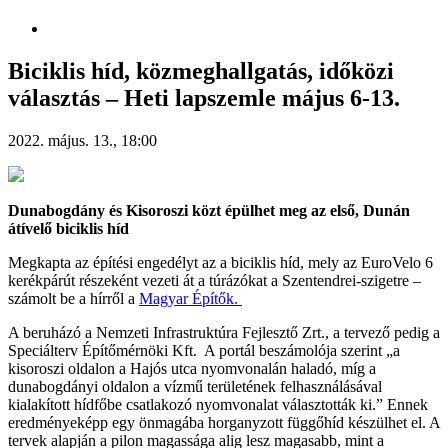
Biciklis híd, közmeghallgatás, időközi
választás – Heti lapszemle május 6-13.
2022. május. 13., 18:00
Dunabogdány és Kisoroszi közt épülhet meg az első, Dunán
átívelő biciklis híd
Megkapta az építési engedélyt az a biciklis híd, mely az EuroVelo 6
kerékpárút részeként vezeti át a túrázókat a Szentendrei-szigetre –
számolt be a hírről a
Magyar Építők.
A beruházó a Nemzeti Infrastruktúra Fejlesztő Zrt., a tervező pedig a
Speciálterv Építőmérnöki Kft. A portál beszámolója szerint „a
kisoroszi oldalon a Hajós utca nyomvonalán haladó, míg a
dunabogdányi oldalon a vízmű területének felhasználásával
kialakított hídfőbe csatlakozó nyomvonalat választották ki.” Ennek
eredményeképp egy önmagába horganyzott függőhíd készülhet el. A
tervek alapján a pilon magassága alig lesz magasabb, mint a