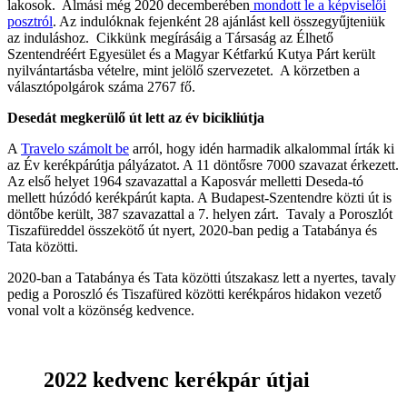
lakosok. Almási még 2020 decemberében
mondott le a képviselői
posztról
. Az indulóknak fejenként 28 ajánlást kell összegyűjteniük
az induláshoz. Cikkünk megírásáig a Társaság az Élhető
Szentendréért Egyesület és a Magyar Kétfarkú Kutya Párt került
nyilvántartásba vételre, mint jelölő szervezetet. A körzetben a
választópolgárok száma 2767 fő.
Desedát megkerülő út lett az év bicikliútja
A
Travelo számolt be
arról, hogy idén harmadik alkalommal írták ki
az Év kerékpárútja pályázatot. A 11 döntősre 7000 szavazat érkezett.
Az első helyet 1964 szavazattal a Kaposvár melletti Deseda-tó
mellett húzódó kerékpárút kapta. A Budapest-Szentendre közti út is
döntőbe került, 387 szavazattal a 7. helyen zárt. Tavaly a Poroszlót
Tiszafüreddel összekötő út nyert, 2020-ban pedig a Tatabánya és
Tata közötti.
2020-ban a Tatabánya és Tata közötti útszakasz lett a nyertes, tavaly
pedig a Poroszló és Tiszafüred közötti kerékpáros hidakon vezető
vonal volt a közönség kedvence.
2022 kedvenc kerékpár útjai