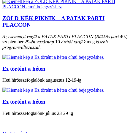
ZÖLD-KÉK PIKNIK – A PATAK PARTI
PLACCON
𝐴𝑧 𝑒𝑠𝑒𝑚𝑒́𝑛𝑦𝑡 𝑣𝑒́𝑔𝑢̈𝑙 𝑎 𝑃𝐴𝑇𝐴𝐾 𝑃𝐴𝑅𝑇𝐼 𝑃𝐿𝐴𝐶𝐶𝑂𝑁 (𝐵𝑢̈𝑘𝑘𝑜̈𝑠 𝑝𝑎𝑟𝑡 40.)
szeptember 29-𝑒́𝑛 𝑣𝑎𝑠𝑎́𝑟𝑛𝑎𝑝 10 𝑜́𝑟𝑎́𝑡𝑜́𝑙 𝑡𝑎𝑟𝑡𝑗á𝑘 meg 𝑘𝑖𝑠𝑒𝑏𝑏
𝑝𝑟𝑜𝑔𝑟𝑎𝑚𝑣𝑎́𝑙𝑡𝑜𝑧𝑎́𝑠𝑠𝑎𝑙.
Ez történt a héten
Heti hírösszefoglalónk augusztus 12-19-ig
Ez történt a héten
Heti hírösszefoglalónk július 23-29-ig