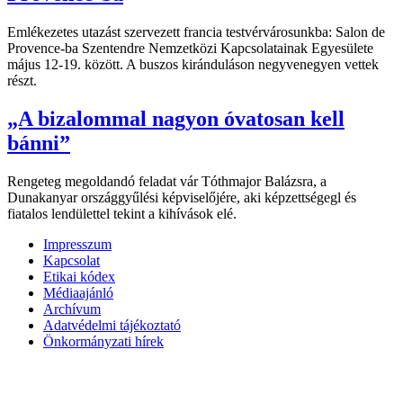
Emlékezetes utazást szervezett francia testvérvárosunkba: Salon de
Provence-ba Szentendre Nemzetközi Kapcsolatainak Egyesülete
május 12-19. között. A buszos kiránduláson negyvenegyen vettek
részt.
„A bizalommal nagyon óvatosan kell
bánni”
Rengeteg megoldandó feladat vár Tóthmajor Balázsra, a
Dunakanyar országgyűlési képviselőjére, aki képzettségegl és
fiatalos lendülettel tekint a kihívások elé.
Impresszum
Kapcsolat
Etikai kódex
Médiaajánló
Archívum
Adatvédelmi tájékoztató
Önkormányzati hírek