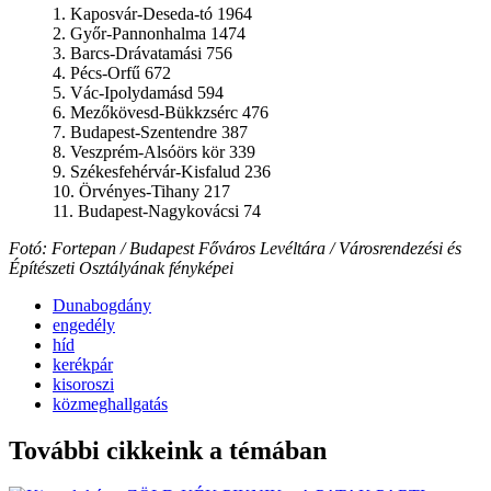
1. Kaposvár-Deseda-tó 1964
2. Győr-Pannonhalma 1474
3. Barcs-Drávatamási 756
4. Pécs-Orfű 672
5. Vác-Ipolydamásd 594
6. Mezőkövesd-Bükkzsérc 476
7. Budapest-Szentendre 387
8. Veszprém-Alsóörs kör 339
9. Székesfehérvár-Kisfalud 236
10. Örvényes-Tihany 217
11. Budapest-Nagykovácsi 74
Fotó: Fortepan / Budapest Főváros Levéltára / Városrendezési és
Építészeti Osztályának fényképei
Dunabogdány
engedély
híd
kerékpár
kisoroszi
közmeghallgatás
További cikkeink a témában