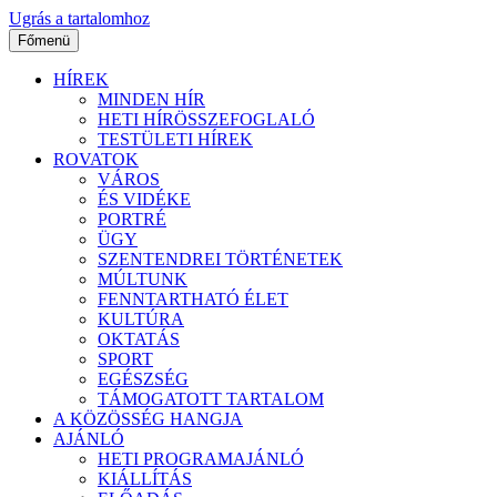
Ugrás a tartalomhoz
Főmenü
HÍREK
MINDEN HÍR
HETI HÍRÖSSZEFOGLALÓ
TESTÜLETI HÍREK
ROVATOK
VÁROS
ÉS VIDÉKE
PORTRÉ
ÜGY
SZENTENDREI TÖRTÉNETEK
MÚLTUNK
FENNTARTHATÓ ÉLET
KULTÚRA
OKTATÁS
SPORT
EGÉSZSÉG
TÁMOGATOTT TARTALOM
A KÖZÖSSÉG HANGJA
AJÁNLÓ
HETI PROGRAMAJÁNLÓ
KIÁLLÍTÁS