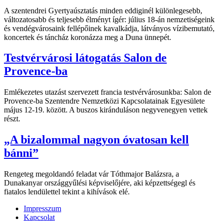
A szentendrei Gyertyaúsztatás minden eddiginél különlegesebb,
változatosabb és teljesebb élményt ígér: július 18-án nemzetiségeink
és vendégvárosaink fellépőinek kavalkádja, látványos vízibemutató,
koncertek és táncház koronázza meg a Duna ünnepét.
Testvérvárosi látogatás Salon de
Provence-ba
Emlékezetes utazást szervezett francia testvérvárosunkba: Salon de
Provence-ba Szentendre Nemzetközi Kapcsolatainak Egyesülete
május 12-19. között. A buszos kiránduláson negyvenegyen vettek
részt.
„A bizalommal nagyon óvatosan kell
bánni”
Rengeteg megoldandó feladat vár Tóthmajor Balázsra, a
Dunakanyar országgyűlési képviselőjére, aki képzettségegl és
fiatalos lendülettel tekint a kihívások elé.
Impresszum
Kapcsolat