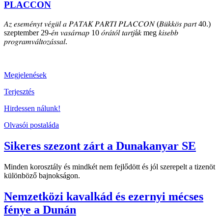
PLACCON
𝐴𝑧 𝑒𝑠𝑒𝑚𝑒́𝑛𝑦𝑡 𝑣𝑒́𝑔𝑢̈𝑙 𝑎 𝑃𝐴𝑇𝐴𝐾 𝑃𝐴𝑅𝑇𝐼 𝑃𝐿𝐴𝐶𝐶𝑂𝑁 (𝐵𝑢̈𝑘𝑘𝑜̈𝑠 𝑝𝑎𝑟𝑡 40.)
szeptember 29-𝑒́𝑛 𝑣𝑎𝑠𝑎́𝑟𝑛𝑎𝑝 10 𝑜́𝑟𝑎́𝑡𝑜́𝑙 𝑡𝑎𝑟𝑡𝑗á𝑘 meg 𝑘𝑖𝑠𝑒𝑏𝑏
𝑝𝑟𝑜𝑔𝑟𝑎𝑚𝑣𝑎́𝑙𝑡𝑜𝑧𝑎́𝑠𝑠𝑎𝑙.
Megjelenések
Terjesztés
Hirdessen nálunk!
Olvasói postaláda
Sikeres szezont zárt a Dunakanyar SE
Minden korosztály és mindkét nem fejlődött és jól szerepelt a tizenöt
különböző bajnokságon.
Nemzetközi kavalkád és ezernyi mécses
fénye a Dunán