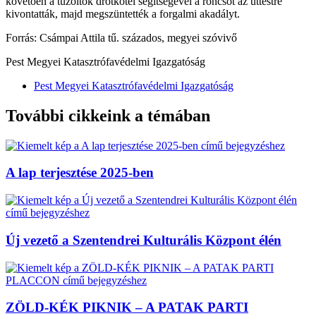
követően a tűzoltók drótkötél segítségével a roncsot az úttestre
kivontatták, majd megszüntették a forgalmi akadályt.
Forrás: Csámpai Attila tű. százados, megyei szóvivő
Pest Megyei Katasztrófavédelmi Igazgatóság
Pest Megyei Katasztrófavédelmi Igazgatóság
További cikkeink a témában
A lap terjesztése 2025-ben
Új vezető a Szentendrei Kulturális Központ élén
ZÖLD-KÉK PIKNIK – A PATAK PARTI