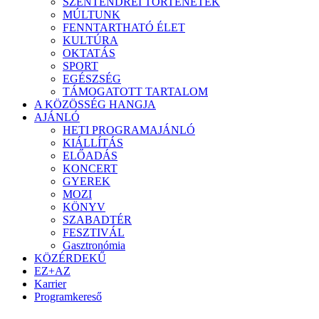
SZENTENDREI TÖRTÉNETEK
MÚLTUNK
FENNTARTHATÓ ÉLET
KULTÚRA
OKTATÁS
SPORT
EGÉSZSÉG
TÁMOGATOTT TARTALOM
A KÖZÖSSÉG HANGJA
AJÁNLÓ
HETI PROGRAMAJÁNLÓ
KIÁLLÍTÁS
ELŐADÁS
KONCERT
GYEREK
MOZI
KÖNYV
SZABADTÉR
FESZTIVÁL
Gasztronómia
KÖZÉRDEKŰ
EZ+AZ
Karrier
Programkereső