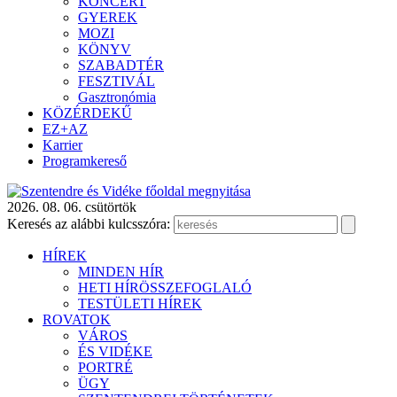
KONCERT
GYEREK
MOZI
KÖNYV
SZABADTÉR
FESZTIVÁL
Gasztronómia
KÖZÉRDEKŰ
EZ+AZ
Karrier
Programkereső
2026. 08. 06. csütörtök
Keresés az alábbi kulcsszóra:
HÍREK
MINDEN HÍR
HETI HÍRÖSSZEFOGLALÓ
TESTÜLETI HÍREK
ROVATOK
VÁROS
ÉS VIDÉKE
PORTRÉ
ÜGY