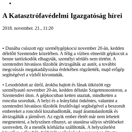
A Katasztrófavédelmi Igazgatóság hírei
2018. november. 21., 11:20
• Dunába csúszott egy személygépkocsi november 20-án, kedden
délelőtt Szentendre közelében. A félig a vízben elmerült gépkocsit a
benne tartózkodók elhagyták, személyi sérülés nem történt. A
szentendrei hivatásos tűzoltók átvizsgálták az autót, a további
megcsúszás megakadályozása érdekében rögzítették, majd erőgép
segítségével a vízből kivontatták.
• Lesodródott az útról, árokba hajtott és fának ütközött egy
személyautó november 20-án, kedden délután Szigetmonostoron, a
Szentendrei úton. A gépkocsiban ketten utaztak, mindketten a
roncsba szorultak. A helyi és a leányfalui önkéntes, valamint a
szentendrei hivatásos tűzoltók feszítővágó segítségével a beszorult
embereket a roncsból kiszabadították, majd áramtalanították és
átvizsgálták a járművet. Az egyik ember életét már nem lehetett
megmenteni, a helyszínen elhunyt, az utastársa súlyos sérüléseket
szenvedett, őt a mentők kórházba szállították. A helyszínelést