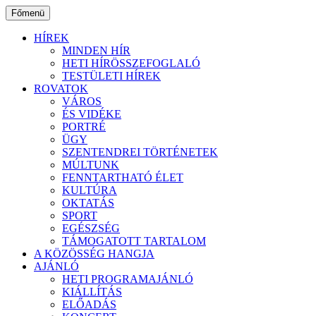
Ugrás
Főmenü
a
tartalomhoz
HÍREK
MINDEN HÍR
HETI HÍRÖSSZEFOGLALÓ
TESTÜLETI HÍREK
ROVATOK
VÁROS
ÉS VIDÉKE
PORTRÉ
ÜGY
SZENTENDREI TÖRTÉNETEK
MÚLTUNK
FENNTARTHATÓ ÉLET
KULTÚRA
OKTATÁS
SPORT
EGÉSZSÉG
TÁMOGATOTT TARTALOM
A KÖZÖSSÉG HANGJA
AJÁNLÓ
HETI PROGRAMAJÁNLÓ
KIÁLLÍTÁS
ELŐADÁS