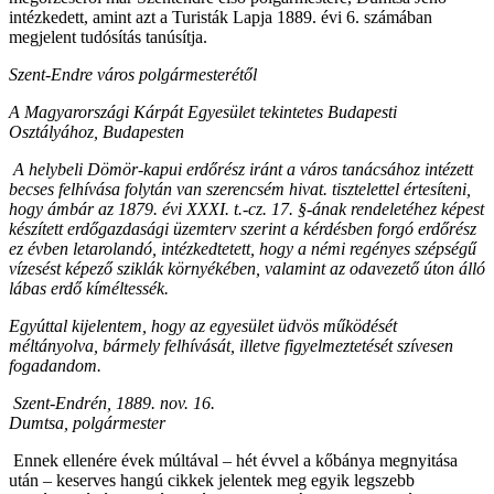
intézkedett, amint azt a Turisták Lapja 1889. évi 6. számában
megjelent tudósítás tanúsítja.
Szent-Endre város polgármesterétől
A Magyarországi Kárpát Egyesület tekintetes Budapesti
Osztályához, Budapesten
A helybeli Dömör-kapui erdőrész iránt a város tanácsához intézett
becses felhívása folytán van szerencsém hivat. tisztelettel értesíteni,
hogy ámbár az 1879. évi XXXI. t.-cz. 17. §-ának rendeletéhez képest
készített erdőgazdasági üzemterv szerint a kérdésben forgó erdőrész
ez évben letarolandó, intézkedtetett, hogy a némi regényes szépségű
vízesést képező sziklák környékében, valamint az odavezető úton álló
lábas erdő kíméltessék.
Egyúttal kijelentem, hogy az egyesület üdvös működését
méltányolva, bármely felhívását, illetve figyelmeztetését szívesen
fogadandom.
Szent-Endrén, 1889. nov. 16.
Dumtsa, polgármester
Ennek ellenére évek múltával – hét évvel a kőbánya megnyitása
után – keserves hangú cikkek jelentek meg egyik legszebb