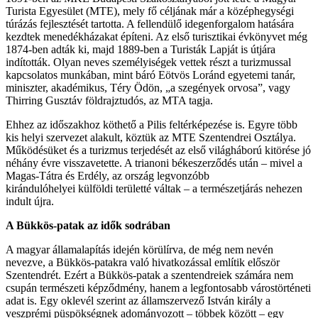
Turista Egyesület (MTE), mely fő céljának már a középhegységi
túrázás fejlesztését tartotta. A fellendülő idegenforgalom hatására
kezdtek menedékházakat építeni. Az első turisztikai évkönyvet még
1874-ben adták ki, majd 1889-ben a Turisták Lapját is útjára
indították. Olyan neves személyiségek vettek részt a turizmussal
kapcsolatos munkában, mint báró Eötvös Loránd egyetemi tanár,
miniszter, akadémikus, Téry Ödön, „a szegények orvosa”, vagy
Thirring Gusztáv földrajztudós, az MTA tagja.
Ehhez az időszakhoz köthető a Pilis feltérképezése is. Egyre több
kis helyi szervezet alakult, köztük az MTE Szentendrei Osztálya.
Működésüket és a turizmus terjedését az első világháború kitörése jó
néhány évre visszavetette. A trianoni békeszerződés után – mivel a
Magas-Tátra és Erdély, az ország legvonzóbb
kirándulóhelyei külföldi területté váltak – a természetjárás nehezen
indult újra.
A Bükkös-patak az idők sodrában
A magyar államalapítás idején körülírva, de még nem nevén
nevezve, a Bükkös-patakra való hivatkozással említik először
Szentendrét. Ezért a Bükkös-patak a szentendreiek számára nem
csupán természeti képződmény, hanem a legfontosabb várostörténeti
adat is. Egy oklevél szerint az államszervező István király a
veszprémi püspökségnek adományozott – többek között – egy