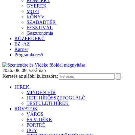
KONCERT
GYEREK
MOZI
KÖNYV
SZABADTÉR
FESZTIVÁL
Gasztronómia
KÖZÉRDEKŰ
EZ+AZ
Karrier
Programkereső
2026. 08. 09. vasárnap
Keresés az alábbi kulcsszóra:
HÍREK
MINDEN HÍR
HETI HÍRÖSSZEFOGLALÓ
TESTÜLETI HÍREK
ROVATOK
VÁROS
ÉS VIDÉKE
PORTRÉ
ÜGY