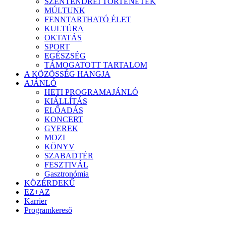
SZENTENDREI TÖRTÉNETEK
MÚLTUNK
FENNTARTHATÓ ÉLET
KULTÚRA
OKTATÁS
SPORT
EGÉSZSÉG
TÁMOGATOTT TARTALOM
A KÖZÖSSÉG HANGJA
AJÁNLÓ
HETI PROGRAMAJÁNLÓ
KIÁLLÍTÁS
ELŐADÁS
KONCERT
GYEREK
MOZI
KÖNYV
SZABADTÉR
FESZTIVÁL
Gasztronómia
KÖZÉRDEKŰ
EZ+AZ
Karrier
Programkereső