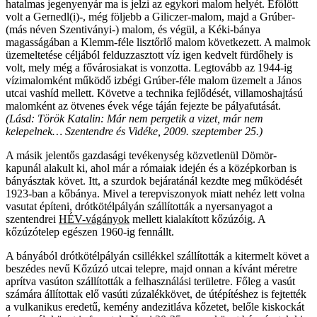
hatalmas jegenyenyár ma is jelzi az egykori malom helyét. Efölött
volt a Gernedl(i)-, még följebb a Giliczer-malom, majd a Grúber-
(más néven Szentiványi-) malom, és végül, a Kéki-bánya
magasságában a Klemm-féle lisztőrlő malom következett. A malmok
üzemeltetése céljából felduzzasztott víz igen kedvelt fürdőhely is
volt, mely még a fővárosiakat is vonzotta. Legtovább az 1944-ig
vízimalomként működő izbégi Grúber-féle malom üzemelt a János
utcai vashíd mellett. Követve a technika fejlődését, villamoshajtású
malomként az ötvenes évek vége táján fejezte be pályafutását.
(Lásd:
Török Katalin: Már nem pergetik a vizet, már nem
kelepelnek…
Szentendre és Vidéke, 2009. szeptember 25.)
A másik jelentős gazdasági tevékenység közvetlenül Dömör-
kapunál alakult ki, ahol már a rómaiak idején és a középkorban is
bányásztak követ. Itt, a szurdok bejáratánál kezdte meg működését
1923-ban a kőbánya. Mivel a terepviszonyok miatt nehéz lett volna
vasutat építeni, drótkötélpályán szállították a nyersanyagot a
szentendrei
HÉV-vágányok
mellett kialakított kőzúzóig. A
kőzúzótelep egészen 1960-ig fennállt.
A bányából drótkötélpályán csillékkel szállították a kitermelt követ a
beszédes nevű Kőzúzó utcai telepre, majd onnan a kívánt méretre
aprítva vasúton szállították a felhasználási területre. Főleg a vasút
számára állítottak elő vasúti zúzalékkövet, de útépítéshez is fejtették
a vulkanikus eredetű, kemény andezitláva kőzetet, belőle kiskockát