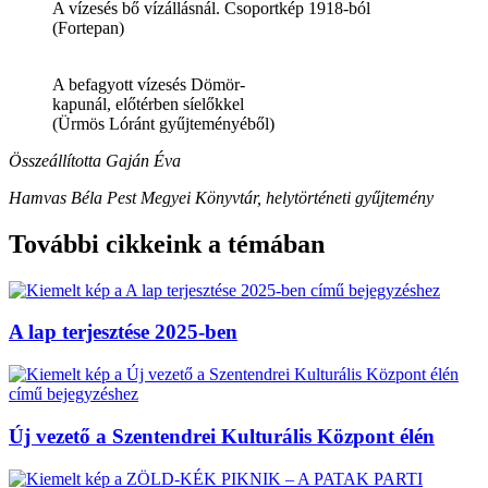
A vízesés bő vízállásnál. Csoportkép 1918-ból
(Fortepan)
A befagyott vízesés Dömör-
kapunál, előtérben síelőkkel
(Ürmös Lóránt gyűjteményéből)
Összeállította Gaján Éva
Hamvas Béla Pest Megyei Könyvtár, helytörténeti gyűjtemény
További cikkeink a témában
A lap terjesztése 2025-ben
Új vezető a Szentendrei Kulturális Központ élén