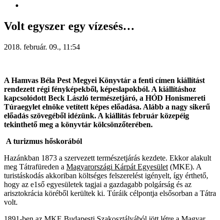
Volt egyszer egy vízesés…
2018. február. 09., 11:54
A Hamvas Béla Pest Megyei Könyvtár a fenti címen kiállítást
rendezett régi fényképekből, képeslapokból. A kiállításhoz
kapcsolódott Beck László természetjáró, a HÓD Honismereti
Túraegylet elnöke vetített képes előadása. Alább a nagy sikerű
előadás szövegéből idézünk. A kiállítás február közepéig
tekinthető meg a könyvtár kölcsönzőterében.
A turizmus hőskorából
Hazánkban 1873 a szervezett természetjárás kezdete. Ekkor alakult
meg Tátrafüreden a
Magyarországi Kárpát Egyesület
(MKE). A
turistáskodás akkoriban költséges felszerelést igényelt, így érthető,
hogy az e1ső egyesületek tagjai a gazdagabb polgárság és az
arisztokrácia köréből kerültek ki. Túráik célpontja elsősorban a Tátra
volt.
1891-ben az MKE Budapesti Szakosztályából jött létre a Magyar