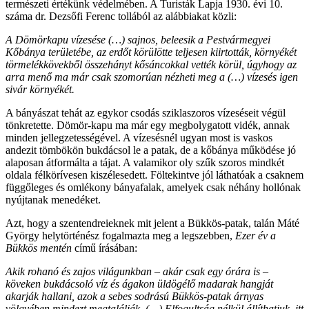
természeti értékünk védelmében. A Turisták Lapja 1930. évi 10.
száma dr. Dezsőfi Ferenc tollából az alábbiakat közli:
A Dömörkapu vízesése (…) sajnos, beleesik a Pestvármegyei
Kőbánya területébe, az erdőt körülötte teljesen kiirtották, környékét
törmelékkövekből összehányt kősáncokkal vették körül, úgyhogy az
arra menő ma már csak szomorúan nézheti meg a (…) vízesés igen
sivár környékét.
A bányászat tehát az egykor csodás sziklaszoros vízeséseit végül
tönkretette. Dömör-kapu ma már egy megbolygatott vidék, annak
minden jellegzetességével. A vízesésnél ugyan most is vaskos
andezit tömbökön bukdácsol le a patak, de a kőbánya működése jó
alaposan átformálta a tájat. A valamikor oly szűk szoros mindkét
oldala félkörívesen kiszélesedett. Föltekintve jól láthatóak a csaknem
függőleges és omlékony bányafalak, amelyek csak néhány hollónak
nyújtanak menedéket.
Azt, hogy a szentendreieknek mit jelent a Bükkös-patak, talán Máté
György helytörténész fogalmazta meg a legszebben,
Ezer év a
Bükkös mentén
című írásában:
Akik rohanó és zajos világunkban – akár csak egy órára is –
köveken bukdácsoló víz és ágakon üldögélő madarak hangját
akarják hallani, azok a sebes sodrású Bükkös-patak árnyas
völgyében mindezt megtalálják. (…) Elfogultság nélkül állíthatjuk, itt