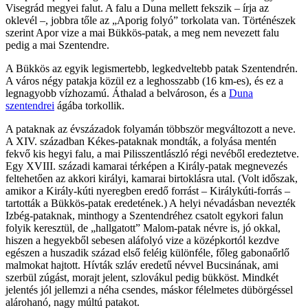
Visegrád megyei falut. A falu a Duna mellett fekszik – írja az
oklevél –, jobbra tőle az „Aporig folyó” torkolata van. Történészek
szerint Apor vize a mai Bükkös-patak, a meg nem nevezett falu
pedig a mai Szentendre.
A Bükkös az egyik legismertebb, legkedveltebb patak Szentendrén.
A város négy patakja közül ez a leghosszabb (16 km-es), és ez a
legnagyobb vízhozamú. Áthalad a belvároson, és a
Duna
szentendrei
ágába torkollik.
A pataknak az évszázadok folyamán többször megváltozott a neve.
A XIV. században Kékes-pataknak mondták, a folyása mentén
fekvő kis hegyi falu, a mai Pilisszentlászló régi nevéből eredeztetve.
Egy XVIII. századi kamarai térképen a Király-patak megnevezés
feltehetően az akkori királyi, kamarai birtoklásra utal. (Volt időszak,
amikor a Király-kúti nyeregben eredő forrást – Királykúti-forrás –
tartották a Bükkös-patak eredetének.) A helyi névadásban nevezték
Izbég-pataknak, minthogy a Szentendréhez csatolt egykori falun
folyik keresztül, de „hallgatott” Malom-patak névre is, jó okkal,
hiszen a hegyekből sebesen aláfolyó vize a középkortól kezdve
egészen a huszadik század első feléig különféle, főleg gabonaőrlő
malmokat hajtott. Hívták szláv eredetű névvel Bucsinának, ami
szerbül zúgást, morajt jelent, szlovákul pedig bükköst. Mindkét
jelentés jól jellemzi a néha csendes, máskor félelmetes dübörgéssel
alárohanó, nagy múltú patakot.