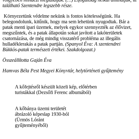
található Szentendre legszebb része.
Környezetünk védelme nekünk is fontos kötelességünk. Ha
belegondolunk, kitűnik, hogy ma sem lehetünk nyugodtak. Bár a
patak menti ipari üzemek, melyek egykor szennyezték az élővizet,
megszűntek, és a patak állapotán sokat javított a lakóterületek
csatornázása, de még mindig visszatérő probléma az illegális
hulladéklerakás a patak partján.
(Spanyol Éva: A szentendrei
Bükkös-patak természeti értékei. Szakdolgozat.)
Összeállította Gaján Éva
Hamvas Béla Pest Megyei Könyvtár, helytörténeti gyűjtemény
A kőfejtésről készült közeli kép, előtérben
turistákkal (Dezsőfi Ferenc albumából)
A kőbánya üzemi területét
ábrázoló képeslap 1930-ból
(Ürmös Lóránt
gyűjteményéből)