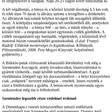
és szegélykövet is faragtak. Napi 20-25 vagon követ bányásztak ki.
A két végállomás, a bánya és a kőzúzó közötti távolság 6,5 km volt,
és több mint 70 darab fa állvány tartotta a levegőben a drótkötelet.
Az állványok faácsolatát helyben kivágott fák anyagából állították
össze. A kötélpálya tulajdonképpen két tartókötélből állt, amelyeken
az egyik irányba – a bánya felé – az üres, a másik irányba – a
kőzúzó felé – a megrakottan közel egytonnás csillék gördültek. A
csillék mozgatásáról egy harmadik, végtelenített, a kőzúzónál lévő
motorral húzott vontatókötéllel gondoskodtak.
(Lásd: Franyó
Rudolf: Elődeink mesterségei és foglalkozásai. Kőbányák.
Pilisszentlászló, 2008. Pest Megyei Könyvtár, helytörténeti
gyűjtemény.)
A Bükkös-patak vízhozamát kihasználó létesítmény volt még a
Szentendrei Kocsigyár, amely lovaskocsikat, lószerszámokat is
gyártott vízikerék-, majd később turbinaműködtetéssel. A gyár
vízellátására Izbégnél egy kis duzzasztóművet – a helyi köznyelvben
csak „zsilipnek” nevezett műtárgyat – emeltek. Innen vezették a
vizet a földfelszínen a gyárba. A betoncsövek nyomvonala egyes
szakaszokon még ma is felfedezhető.
Szentendre legszebb része védelmet érdemel
A Dömörkapu-i vízesés környezetéhez tartozó erdőrészek
megőrzéséről már Szentendre első polgármestere, Dumtsa Jenő