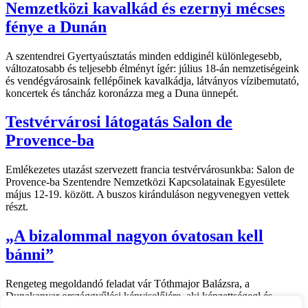
Nemzetközi kavalkád és ezernyi mécses
fénye a Dunán
A szentendrei Gyertyaúsztatás minden eddiginél különlegesebb,
változatosabb és teljesebb élményt ígér: július 18-án nemzetiségeink
és vendégvárosaink fellépőinek kavalkádja, látványos vízibemutató,
koncertek és táncház koronázza meg a Duna ünnepét.
Testvérvárosi látogatás Salon de
Provence-ba
Emlékezetes utazást szervezett francia testvérvárosunkba: Salon de
Provence-ba Szentendre Nemzetközi Kapcsolatainak Egyesülete
május 12-19. között. A buszos kiránduláson negyvenegyen vettek
részt.
„A bizalommal nagyon óvatosan kell
bánni”
Rengeteg megoldandó feladat vár Tóthmajor Balázsra, a
Dunakanyar országgyűlési képviselőjére, aki képzettségegl és