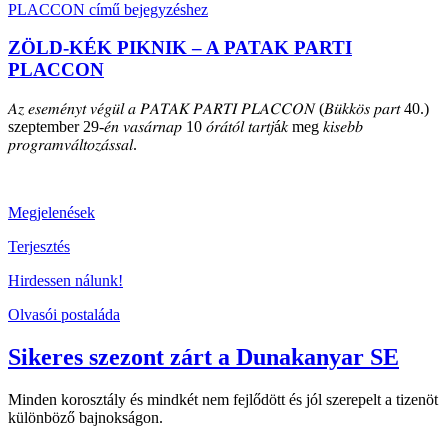
ZÖLD-KÉK PIKNIK – A PATAK PARTI
PLACCON
𝐴𝑧 𝑒𝑠𝑒𝑚𝑒́𝑛𝑦𝑡 𝑣𝑒́𝑔𝑢̈𝑙 𝑎 𝑃𝐴𝑇𝐴𝐾 𝑃𝐴𝑅𝑇𝐼 𝑃𝐿𝐴𝐶𝐶𝑂𝑁 (𝐵𝑢̈𝑘𝑘𝑜̈𝑠 𝑝𝑎𝑟𝑡 40.)
szeptember 29-𝑒́𝑛 𝑣𝑎𝑠𝑎́𝑟𝑛𝑎𝑝 10 𝑜́𝑟𝑎́𝑡𝑜́𝑙 𝑡𝑎𝑟𝑡𝑗á𝑘 meg 𝑘𝑖𝑠𝑒𝑏𝑏
𝑝𝑟𝑜𝑔𝑟𝑎𝑚𝑣𝑎́𝑙𝑡𝑜𝑧𝑎́𝑠𝑠𝑎𝑙.
Megjelenések
Terjesztés
Hirdessen nálunk!
Olvasói postaláda
Sikeres szezont zárt a Dunakanyar SE
Minden korosztály és mindkét nem fejlődött és jól szerepelt a tizenöt
különböző bajnokságon.