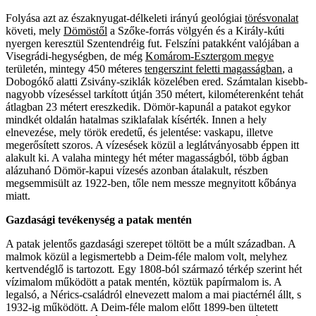
Folyása azt az északnyugat-délkeleti irányú geológi
ai
törésvonalat
követi, mely
Dömöstől
a Szőke-forrás völgyén és a Király-kúti
nyergen keresztül Szentendréig fut. Felszíni patakként valójában a
Visegrádi-hegységben, de még
Komárom-Esztergom megye
területén, mintegy 450 méteres
tengerszint feletti magasságban
, a
Dobogókő alatti Zsivány-sziklák közelében
ered. Számtalan kisebb-
nagyobb vízeséssel tarkított útján 350 métert, kilométerenként tehát
átlagban 23 métert ereszkedik. Dömör-kapunál a patakot egykor
mindkét oldalán hatalmas sziklafalak kísérték. Innen a hely
elnevezése, mely török eredetű, és jelentése: vaskapu, illetve
megerősített szoros. A vízesések közül a leglátványosabb éppen itt
alakult ki. A valaha mintegy hét méter magasságból, több ágban
alázuhanó Dömör-kapui vízesés azonban átalakult, részben
megsemmisült az 1922-ben, tőle nem messze megnyitott kőbánya
miatt.
Gazdasági tevékenység a patak mentén
A patak jelentős gazdasági szerepet töltött be a múlt században. A
malmok közül a legismertebb a Deim-féle malom volt, melyhez
kertvendéglő is tartozott
.
Egy 1808-ból származó térkép szerint hét
vízimalom működött a patak mentén, köztük papírmalom is. A
legalsó, a Nérics-családról elnevezett malom a mai piactérnél állt, s
1932-ig működött. A Deim-féle malom előtt 1899-ben ültetett