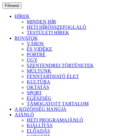
Ugrás
Főmenü
a
tartalomhoz
HÍREK
MINDEN HÍR
HETI HÍRÖSSZEFOGLALÓ
TESTÜLETI HÍREK
ROVATOK
VÁROS
ÉS VIDÉKE
PORTRÉ
ÜGY
SZENTENDREI TÖRTÉNETEK
MÚLTUNK
FENNTARTHATÓ ÉLET
KULTÚRA
OKTATÁS
SPORT
EGÉSZSÉG
TÁMOGATOTT TARTALOM
A KÖZÖSSÉG HANGJA
AJÁNLÓ
HETI PROGRAMAJÁNLÓ
KIÁLLÍTÁS
ELŐADÁS