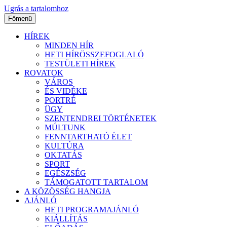
Ugrás a tartalomhoz
Főmenü
HÍREK
MINDEN HÍR
HETI HÍRÖSSZEFOGLALÓ
TESTÜLETI HÍREK
ROVATOK
VÁROS
ÉS VIDÉKE
PORTRÉ
ÜGY
SZENTENDREI TÖRTÉNETEK
MÚLTUNK
FENNTARTHATÓ ÉLET
KULTÚRA
OKTATÁS
SPORT
EGÉSZSÉG
TÁMOGATOTT TARTALOM
A KÖZÖSSÉG HANGJA
AJÁNLÓ
HETI PROGRAMAJÁNLÓ
KIÁLLÍTÁS