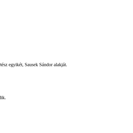
ész egyikét, Sausek Sándor alakját.
dik.