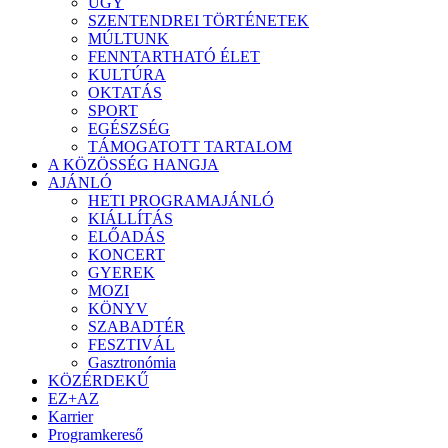
ÜGY
SZENTENDREI TÖRTÉNETEK
MÚLTUNK
FENNTARTHATÓ ÉLET
KULTÚRA
OKTATÁS
SPORT
EGÉSZSÉG
TÁMOGATOTT TARTALOM
A KÖZÖSSÉG HANGJA
AJÁNLÓ
HETI PROGRAMAJÁNLÓ
KIÁLLÍTÁS
ELŐADÁS
KONCERT
GYEREK
MOZI
KÖNYV
SZABADTÉR
FESZTIVÁL
Gasztronómia
KÖZÉRDEKŰ
EZ+AZ
Karrier
Programkereső