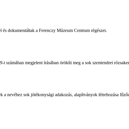
 fel és dokumentáltak a Ferenczy Múzeum Centrum régészei.
-i számában megjelent írásában örökíti meg a sok szentendrei rózsakert
ek a nevéhez sok jótékonysági adakozás, alapítványok létrehozása fűző