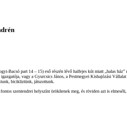
ndrén
-Bacsó part 14 – 15) eső részén lévő halfejes kút miatt „halas ház” n
r igazgatója, vagy a Gyurcsics János, a Pestmegyei Kishajózási Vállala
tunk, bicikliztünk, játszottunk.
fontos szentendrei helyszínt örökítenek meg, és röviden azt is elmeséli,