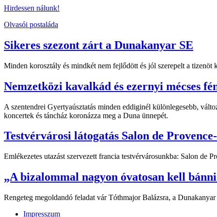
Hirdessen nálunk!
Olvasói postaláda
Sikeres szezont zárt a Dunakanyar SE
Minden korosztály és mindkét nem fejlődött és jól szerepelt a tizenö
Nemzetközi kavalkád és ezernyi mécses fé
A szentendrei Gyertyaúsztatás minden eddiginél különlegesebb, változ
koncertek és táncház koronázza meg a Duna ünnepét.
Testvérvárosi látogatás Salon de Provence
Emlékezetes utazást szervezett francia testvérvárosunkba: Salon de 
„A bizalommal nagyon óvatosan kell bánni
Rengeteg megoldandó feladat vár Tóthmajor Balázsra, a Dunakanyar orsz
Impresszum