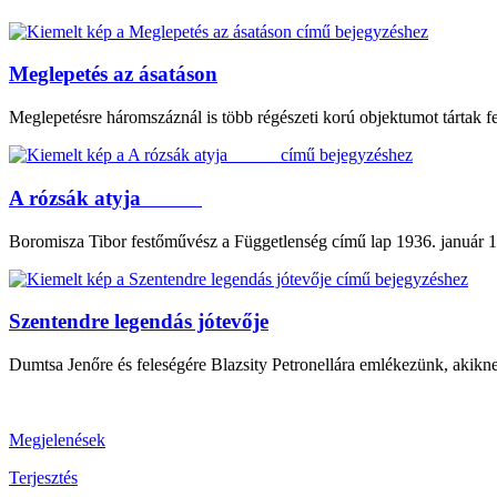
Meglepetés az ásatáson
Meglepetésre háromszáznál is több régészeti korú objektumot tártak
A rózsák atyja
Boromisza Tibor festőművész a Függetlenség című lap 1936. január 19
Szentendre legendás jótevője
Dumtsa Jenőre és feleségére Blazsity Petronellára emlékezünk, akikn
Megjelenések
Terjesztés