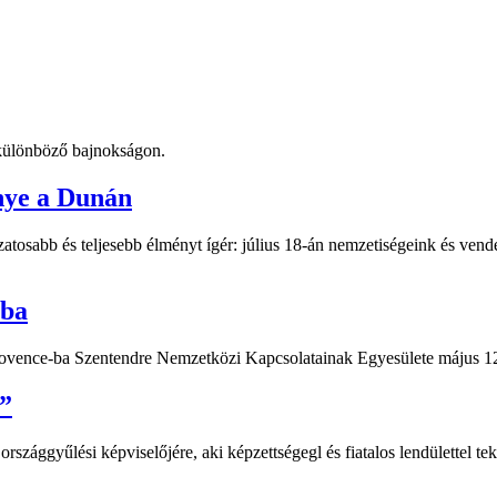
t különböző bajnokságon.
nye a Dunán
atosabb és teljesebb élményt ígér: július 18-án nemzetiségeink és vend
-ba
Provence-ba Szentendre Nemzetközi Kapcsolatainak Egyesülete május 12
”
ággyűlési képviselőjére, aki képzettségegl és fiatalos lendülettel teki