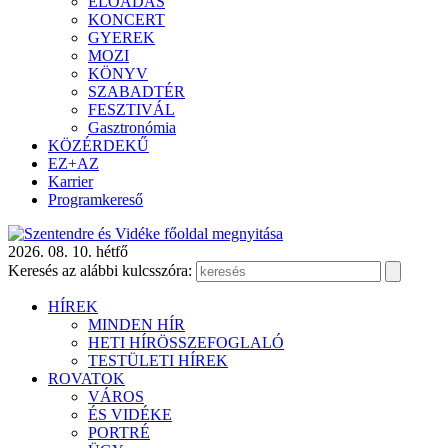
ELŐADÁS
KONCERT
GYEREK
MOZI
KÖNYV
SZABADTÉR
FESZTIVÁL
Gasztronómia
KÖZÉRDEKŰ
EZ+AZ
Karrier
Programkereső
2026. 08. 10. hétfő
Keresés az alábbi kulcsszóra:
HÍREK
MINDEN HÍR
HETI HÍRÖSSZEFOGLALÓ
TESTÜLETI HÍREK
ROVATOK
VÁROS
ÉS VIDÉKE
PORTRÉ