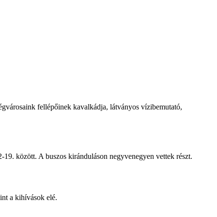
égvárosaink fellépőinek kavalkádja, látványos vízibemutató,
-19. között. A buszos kiránduláson negyvenegyen vettek részt.
nt a kihívások elé.