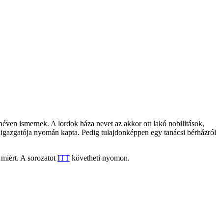
éven ismernek. A lordok háza nevet az akkor ott lakó nobilitások,
t igazgatója nyomán kapta. Pedig tulajdonképpen egy tanácsi bérházról
 miért. A sorozatot
ITT
követheti nyomon.