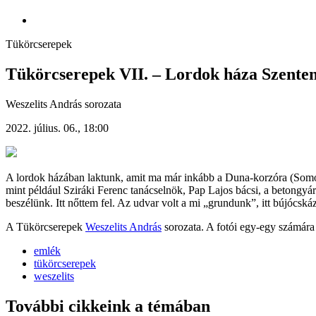
Tükörcserepek
Tükörcserepek VII. – Lordok háza Szente
Weszelits András sorozata
2022. július. 06., 18:00
A lordok házában laktunk, amit ma már inkább a Duna-korzóra (Somogyi
mint például Sziráki Ferenc tanácselnök, Pap Lajos bácsi, a betongyá
beszélünk. Itt nőttem fel. Az udvar volt a mi „grundunk”, itt bújócskáz
A Tükörcserepek
Weszelits András
sorozata. A fotói egy-egy számára 
emlék
tükörcserepek
weszelits
További cikkeink a témában