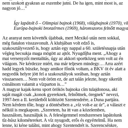
nem szokott gyakran az eszembe jutni. De ha igen, mint most is, az
nagyon jó…”
Így lapátolt ő – Olimpiai bajnok (1968), világbajnok (1970), v
Európa-bajnoki bronzérmes (1969), háromszoros felnőtt magya
Az aranyat nem követték újabbak, mert Mexikó után nem sokkal,
még fiatalon visszavonult. A klubjában volt edző is,
szakosztályvezető is, hogy aztán egy nappal a 60. születésnapja után
végleg becsukja maga mögött az ajtót. Nyugdíjba ment. „Ahogy a
mai versenyzői mentalitás, úgy az akkori sportközeg sem volt az én
világom. Ne kérdezze miért, ma már teljesen mindegy… Arra azért
hadd legyek büszke, hogy amikor főnök voltam, a BKV öt év alatt a
negyedik helyre jött fel a szakosztályok sorában, hogy aztán
visszaessen… Nem volt öröm ez, de azt talán jelezte, hogy sikerült
csinálnom valamit a vízparton is…”
A magyar kajak-kenu sport örökös bajnoka cím tulajdonosa, aki
saját magát csak „konok gyereknek, felnőttnek, öregnek” nevezi,
1997-ben a II. kerületből költözött Szentendrére, a Duna partjára.
Nem kérdem tőle, hogy a döntésében a „víz volt-e az úr”, a választ e
nélkül is megkapom. „Szeretem, ha itt van a közelemben,
használom, használjuk is. A feleségemmel rendszeresen lapátolunk
tíz-húsz kilométereket. A víz nyugodt, erős és egyértelmű. Ha nem
lenne, ki kéne találni, mint ahogy Szentendrét is. Szerencsénkre,