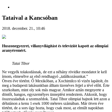
Tataival a Kancsóban
2018. december. 21., 10:46
Huszonegyezret, villanyvilágítást és televíziót kapott az olimpiai
aranyéremért.
Tatai Tibor
Ne vegyék tolakodásnak, de ezt a néhány rövidke mondatot le kell
írnom, elmesélve az első rendhagyó „találkozásunkat.”
Ötven éve történt. Ő Mexikóban, a Xochimilco tó vizén lapátolt, én
meg a budapesti lakásunkban álltam tizenéves fejjel a tévé előtt. Érte
szurkoltam, mint oly sok más magyar. Amikor aztán megnyerte a
döntőt, hangos, egyszemélyes ünneplést rendeztem. Akkorát, hogy
összeszaladtak a szomszédok. Tatai Tibor olimpiai bajnok lett azon a
délutánon a kenu 1-esek 1000 méteres számában. Már ötven éve
történt, de a sors úgy hozta, hogy csak most, az elmúlt napokban