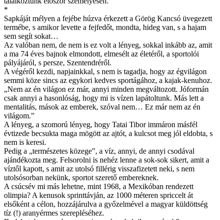
találkoztunk először személyesen.
*
Sapkáját mélyen a fejébe húzva érkezett a Görög Kancsó üvegezett
termébe, s amikor levette a fejfedőt, mondta, hideg van, s a hajam
sem segít sokat…
Az valóban nem, de nem is ez volt a lényeg, sokkal inkább az, amit
a ma 74 éves bajnok elmondott, elmesélt az életéről, a sportolói
pályájáról, s persze, Szentendréről.
A végéről kezdi, napjainkkal, s nem is tagadja, hogy az égvilágon
semmi köze sincs az egykori kedves sportágához, a kajak-kenuhoz.
„Nem az én világon ez már, annyi minden megváltozott. Jóformán
csak annyi a hasonlóság, hogy mi is vízen lapátoltunk. Más lett a
mentalitás, mások az emberek, szóval nem… Ez már nem az én
világom.”
A lényeg, a szomorú lényeg, hogy Tatai Tibor immáron másfél
évtizede becsukta maga mögött az ajtót, a kulcsot meg jól eldobta, s
nem is keresi.
Pedig a „természetes közege”, a víz, annyi, de annyi csodával
ajándékozta meg. Felsorolni is nehéz lenne a sok-sok sikert, amit a
víztől kapott, s amit az utolsó fillérig visszafizetett neki, s nem
utolsósorban nekünk, sportot szerető embereknek.
A csúcsév mi más lehetne, mint 1968, a Mexikóban rendezett
olimpia? A kenusok sprinttávján, az 1000 méteren spriccelt át
elsőként a célon, hozzájárulva a győzelmével a magyar küldöttség
tíz (!) aranyérmes szerepléséhez.