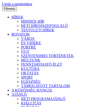
Ugrás a tartalomhoz
Főmenü
HÍREK
MINDEN HÍR
HETI HÍRÖSSZEFOGLALÓ
TESTÜLETI HÍREK
ROVATOK
VÁROS
ÉS VIDÉKE
PORTRÉ
ÜGY
SZENTENDREI TÖRTÉNETEK
MÚLTUNK
FENNTARTHATÓ ÉLET
KULTÚRA
OKTATÁS
SPORT
EGÉSZSÉG
TÁMOGATOTT TARTALOM
A KÖZÖSSÉG HANGJA
AJÁNLÓ
HETI PROGRAMAJÁNLÓ
KIÁLLÍTÁS