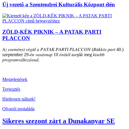
Új vezető a Szentendrei Kulturális Központ élén
ZÖLD-KÉK PIKNIK – A PATAK PARTI
PLACCON
𝐴𝑧 𝑒𝑠𝑒𝑚𝑒́𝑛𝑦𝑡 𝑣𝑒́𝑔𝑢̈𝑙 𝑎 𝑃𝐴𝑇𝐴𝐾 𝑃𝐴𝑅𝑇𝐼 𝑃𝐿𝐴𝐶𝐶𝑂𝑁 (𝐵𝑢̈𝑘𝑘𝑜̈𝑠 𝑝𝑎𝑟𝑡 40.)
szeptember 29-𝑒́𝑛 𝑣𝑎𝑠𝑎́𝑟𝑛𝑎𝑝 10 𝑜́𝑟𝑎́𝑡𝑜́𝑙 𝑡𝑎𝑟𝑡𝑗á𝑘 meg 𝑘𝑖𝑠𝑒𝑏𝑏
𝑝𝑟𝑜𝑔𝑟𝑎𝑚𝑣𝑎́𝑙𝑡𝑜𝑧𝑎́𝑠𝑠𝑎𝑙.
Megjelenések
Terjesztés
Hirdessen nálunk!
Olvasói postaláda
Sikeres szezont zárt a Dunakanyar SE