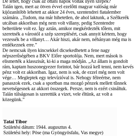
De lehet, hogy csak az ottani napok voltak ilyen szépek?
Talán igen, mert az ötven évvel ezelőtti magyar valóság már
kijózanítóbb lehetett az akkor 24 éves, szentendrei fiatalember
számára. „Tudom, ma már hihetetlen, de ahol laktunk, a Szélkerék
utcában akkoriban még nem volt villany, pedig Szentendre
belterülete volt ez. Így aztán, amikor megkérdezték tőlem, mit
szeretnék a várostól a szép szereplésért, csak annyit kértem, hogy
vezessék be a villanyt… Akár hiszi, akár nem, néhányan még ma is
emlékeznek erre.”
De nemcsak ilyen kincsekkel dicsekedhetett a fene nagy
népszerűségében a BKV Előre sportolója. Nem, mert mások is
elismerték a klasszisát, ki-ki a maga módján. „Az állam is gondolt
rám, kaptam huszonegyezer forintot, bár hozzá kell tenni, nem kevés
pénz volt ez akkoriban. Igaz, nem is sok, de ezzel még nem volt
vége… Megleptek egy televízióval is. Nehogy félreértse, nem
panaszok ezek, csak a sportban ma mozgó pénzek mellett tűnnek
nevetségesnek az akkori összegek. Persze, nem is ezért csináltuk.
Talán túlságosan is szerettük a vizet, vele éltünk, az volt a
közegünk.”
Tatai Tibor
Születési dátum: 1944. augusztus 4.
Születési hely: Pöse (ma Gyöngyösfalu, Vas megye)