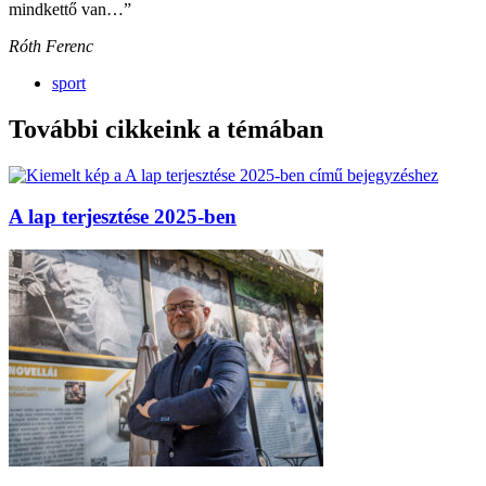
mindkettő van…”
Róth Ferenc
sport
További cikkeink a témában
A lap terjesztése 2025-ben