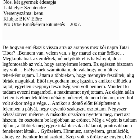
Nős, két gyermek édesapja
Lakhelye: Szentendre
Versenyszáma: kenu
Klubja: BKV Előre
Pro Urbe Emlékérem kitüntetés – 2007.
De hogyan emlékszik vissza arra az aranyos mexikói napra Tatai
Tibor? „Bennem van, velem van, s így marad ez már örökre…
Megkophatnak az emlékek, némelyikük el is halványul, de a
legfontosabb az volt, hogy aranyérmes lettem. Ez egészen biztosan
így volt… Esélyesnek számítottam, de valahogy nem ült ez
teherként rajtam. Láttam a többieken, hogy mennyire feszültek, alig
bírtak magukkal. Ettől nyugodtam meg igazán, s amikor ellőtték a
rajtot, egyetlen cseppnyi feszültség sem volt bennem. Mindent ki
tudtam evezni magamból, a maximumot nyújtottam. Az elején talán
ketten is elmentek tőlem néhány méterrel, de nem bántam, mert hol
volt akkor még a vége… Amikor a döntő előtt felépítettem a
fejemben a pályát, négy egyenlő szakaszra osztottam. Négyszer
kétszázötven méterre. A második ötszázon nyertem meg, mert azt
hiszem, én osztottam be legjobban az erőmet. Még a végén is tudtam
újítani, a többiek meg egyre inkább csak a hátamat, pontosabban a
fenekemet látták… Győzelem, Himnusz, aranyérem, gratulációk,
ahogy ez ilyenkor lenni szokott. Szép volt, s örökre az enyém, bár