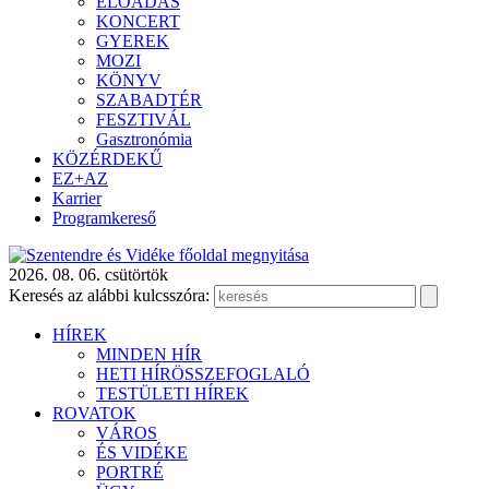
ELŐADÁS
KONCERT
GYEREK
MOZI
KÖNYV
SZABADTÉR
FESZTIVÁL
Gasztronómia
KÖZÉRDEKŰ
EZ+AZ
Karrier
Programkereső
2026. 08. 06. csütörtök
Keresés az alábbi kulcsszóra:
HÍREK
MINDEN HÍR
HETI HÍRÖSSZEFOGLALÓ
TESTÜLETI HÍREK
ROVATOK
VÁROS
ÉS VIDÉKE
PORTRÉ