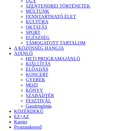
ÜGY
SZENTENDREI TÖRTÉNETEK
MÚLTUNK
FENNTARTHATÓ ÉLET
KULTÚRA
OKTATÁS
SPORT
EGÉSZSÉG
TÁMOGATOTT TARTALOM
A KÖZÖSSÉG HANGJA
AJÁNLÓ
HETI PROGRAMAJÁNLÓ
KIÁLLÍTÁS
ELŐADÁS
KONCERT
GYEREK
MOZI
KÖNYV
SZABADTÉR
FESZTIVÁL
Gasztronómia
KÖZÉRDEKŰ
EZ+AZ
Karrier
Programkereső