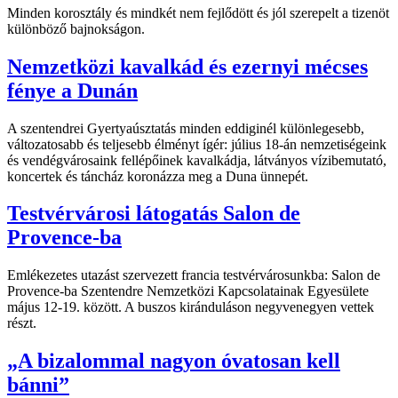
Minden korosztály és mindkét nem fejlődött és jól szerepelt a tizenöt
különböző bajnokságon.
Nemzetközi kavalkád és ezernyi mécses
fénye a Dunán
A szentendrei Gyertyaúsztatás minden eddiginél különlegesebb,
változatosabb és teljesebb élményt ígér: július 18-án nemzetiségeink
és vendégvárosaink fellépőinek kavalkádja, látványos vízibemutató,
koncertek és táncház koronázza meg a Duna ünnepét.
Testvérvárosi látogatás Salon de
Provence-ba
Emlékezetes utazást szervezett francia testvérvárosunkba: Salon de
Provence-ba Szentendre Nemzetközi Kapcsolatainak Egyesülete
május 12-19. között. A buszos kiránduláson negyvenegyen vettek
részt.
„A bizalommal nagyon óvatosan kell
bánni”