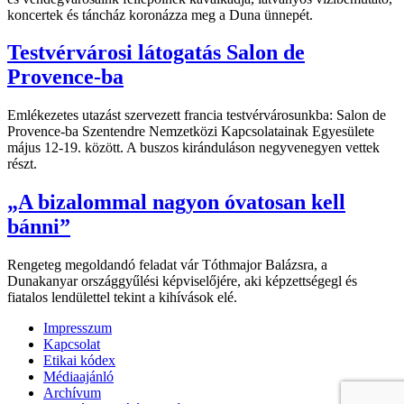
koncertek és táncház koronázza meg a Duna ünnepét.
Testvérvárosi látogatás Salon de
Provence-ba
Emlékezetes utazást szervezett francia testvérvárosunkba: Salon de
Provence-ba Szentendre Nemzetközi Kapcsolatainak Egyesülete
május 12-19. között. A buszos kiránduláson negyvenegyen vettek
részt.
„A bizalommal nagyon óvatosan kell
bánni”
Rengeteg megoldandó feladat vár Tóthmajor Balázsra, a
Dunakanyar országgyűlési képviselőjére, aki képzettségegl és
fiatalos lendülettel tekint a kihívások elé.
Impresszum
Kapcsolat
Etikai kódex
Médiaajánló
Archívum