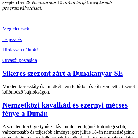
szeptember 29-𝑒́𝑛 𝑣𝑎𝑠𝑎́𝑟𝑛𝑎𝑝 10 𝑜́𝑟𝑎́𝑡𝑜́𝑙 𝑡𝑎𝑟𝑡𝑗á𝑘 meg 𝑘𝑖𝑠𝑒𝑏𝑏
𝑝𝑟𝑜𝑔𝑟𝑎𝑚𝑣𝑎́𝑙𝑡𝑜𝑧𝑎́𝑠𝑠𝑎𝑙.
Megjelenések
Terjesztés
Hirdessen nálunk!
Olvasói postaláda
Sikeres szezont zárt a Dunakanyar SE
Minden korosztály és mindkét nem fejlődött és jól szerepelt a tizenöt
különböző bajnokságon.
Nemzetközi kavalkád és ezernyi mécses
fénye a Dunán
A szentendrei Gyertyaúsztatás minden eddiginél különlegesebb,
változatosabb és teljesebb élményt ígér: július 18-án nemzetiségeink
és vendégvárosaink fellépőinek kavalkádja, látványos vízibemutató,