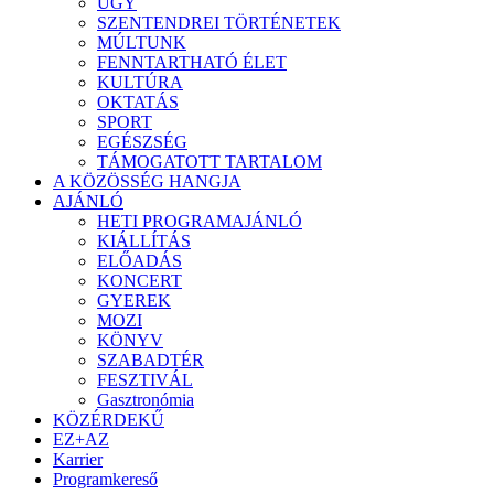
ÜGY
SZENTENDREI TÖRTÉNETEK
MÚLTUNK
FENNTARTHATÓ ÉLET
KULTÚRA
OKTATÁS
SPORT
EGÉSZSÉG
TÁMOGATOTT TARTALOM
A KÖZÖSSÉG HANGJA
AJÁNLÓ
HETI PROGRAMAJÁNLÓ
KIÁLLÍTÁS
ELŐADÁS
KONCERT
GYEREK
MOZI
KÖNYV
SZABADTÉR
FESZTIVÁL
Gasztronómia
KÖZÉRDEKŰ
EZ+AZ
Karrier
Programkereső