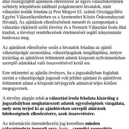
által összegyűjtött ajánlások ellenőrzése az egyes választókerületek
székhely településein található polgármesteri hivatalok, mint
választási irodák feladata (a Pest Megyei 03. számú Országgyűlési
Egyéni Választókerületben ez a Szentendrei Közös Önkormányzati
Hivatal). Az ajánlások ellenőrzésének menetét és szempontjait a
választási eljárásról szóló törvény és a Nemzeti Választási Iroda által
kiadott, a törvényi rendelkezések értelmezését segítő iránymutatás
határozza meg.
Az ajánlások ellenőrzése során a hivatalok feladata az ajánló
választópolgár azonosítása, választójogának megállapítása, melyre
kizárólag az ajánlóíven feltüntetett adatok központi nyilvántartásban
szereplő adatokkal való összevetésével kerül sor.
Erre tekintettel az ajánlás érvényes, ha a jogszabályban foglaltak
szerint a választópolgár jogosult volt jelöltet ajánlani és ajánlóíven
feltüntetett adatai a központi névjegyzék adataival teljes körűen
megegyeznek.
A törvény alapján tehát
a választási iroda feladata kizárólag a
jogszabályban meghatározott adatok egyezőségének vizsgálata,
mely nem terjed ki az ajánlóíveken szereplő aláírások
hitelességének ellenőrzésére, azok összevetésére.
Az információs önrendelkezési jog keretében
minden
választópolgár jogosult arra
, hogy –
személyi azonosítója