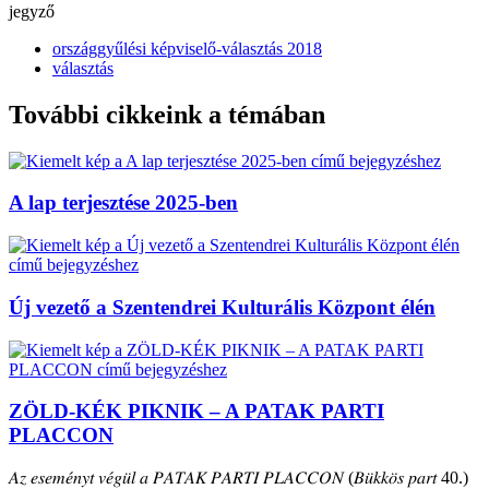
jegyző
országgyűlési képviselő-választás 2018
választás
További cikkeink a témában
A lap terjesztése 2025-ben
Új vezető a Szentendrei Kulturális Központ élén
ZÖLD-KÉK PIKNIK – A PATAK PARTI
PLACCON
𝐴𝑧 𝑒𝑠𝑒𝑚𝑒́𝑛𝑦𝑡 𝑣𝑒́𝑔𝑢̈𝑙 𝑎 𝑃𝐴𝑇𝐴𝐾 𝑃𝐴𝑅𝑇𝐼 𝑃𝐿𝐴𝐶𝐶𝑂𝑁 (𝐵𝑢̈𝑘𝑘𝑜̈𝑠 𝑝𝑎𝑟𝑡 40.)