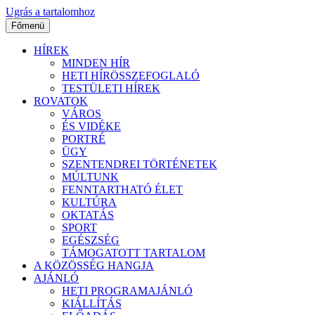
Ugrás a tartalomhoz
Főmenü
HÍREK
MINDEN HÍR
HETI HÍRÖSSZEFOGLALÓ
TESTÜLETI HÍREK
ROVATOK
VÁROS
ÉS VIDÉKE
PORTRÉ
ÜGY
SZENTENDREI TÖRTÉNETEK
MÚLTUNK
FENNTARTHATÓ ÉLET
KULTÚRA
OKTATÁS
SPORT
EGÉSZSÉG
TÁMOGATOTT TARTALOM
A KÖZÖSSÉG HANGJA
AJÁNLÓ
HETI PROGRAMAJÁNLÓ
KIÁLLÍTÁS