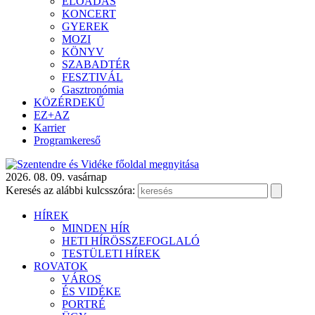
ELŐADÁS
KONCERT
GYEREK
MOZI
KÖNYV
SZABADTÉR
FESZTIVÁL
Gasztronómia
KÖZÉRDEKŰ
EZ+AZ
Karrier
Programkereső
2026. 08. 09. vasárnap
Keresés az alábbi kulcsszóra:
HÍREK
MINDEN HÍR
HETI HÍRÖSSZEFOGLALÓ
TESTÜLETI HÍREK
ROVATOK
VÁROS
ÉS VIDÉKE
PORTRÉ