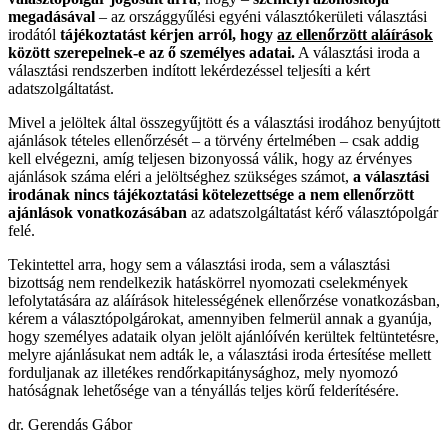
megadásával
– az országgyűlési egyéni választókerületi választási
irodától
tájékoztatást kérjen arról, hogy
az ellenőrzött aláírások
között szerepelnek-e az ő személyes adatai.
A választási iroda a
választási rendszerben indított lekérdezéssel teljesíti a kért
adatszolgáltatást.
Mivel a jelöltek által összegyűjtött és a választási irodához benyújtott
ajánlások tételes ellenőrzését – a törvény értelmében – csak addig
kell elvégezni, amíg teljesen bizonyossá válik, hogy az érvényes
ajánlások száma eléri a jelöltséghez szükséges számot,
a választási
irodának nincs tájékoztatási kötelezettsége a nem ellenőrzött
ajánlások vonatkozásában
az adatszolgáltatást kérő választópolgár
felé.
Tekintettel arra, hogy sem a választási iroda, sem a választási
bizottság nem rendelkezik hatáskörrel nyomozati cselekmények
lefolytatására az aláírások hitelességének ellenőrzése vonatkozásban,
kérem a választópolgárokat, amennyiben felmerül annak a gyanúja,
hogy személyes adataik olyan jelölt ajánlóívén kerültek feltüntetésre,
melyre ajánlásukat nem adták le, a választási iroda értesítése mellett
forduljanak az illetékes rendőrkapitánysághoz, mely nyomozó
hatóságnak lehetősége van a tényállás teljes körű felderítésére.
dr. Gerendás Gábor