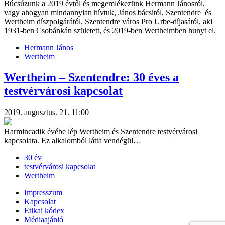
Búcsúzunk a 2019 évtől és megemlékezünk Hermann Jánosról,
vagy ahogyan mindannyian hívtuk, János bácsitól, Szentendre és
Wertheim díszpolgárától, Szentendre város Pro Urbe-díjasától, aki
1931-ben Csobánkán született, és 2019-ben Wertheimben hunyt el.
Hermann János
Wertheim
Wertheim – Szentendre: 30 éves a
testvérvárosi kapcsolat
2019. augusztus. 21. 11:00
Harmincadik évébe lép Wertheim és Szentendre testvérvárosi
kapcsolata. Ez alkalomból látta vendégül…
30 év
testvérvárosi kapcsolat
Wertheim
Impresszum
Kapcsolat
Etikai kódex
Médiaajánló