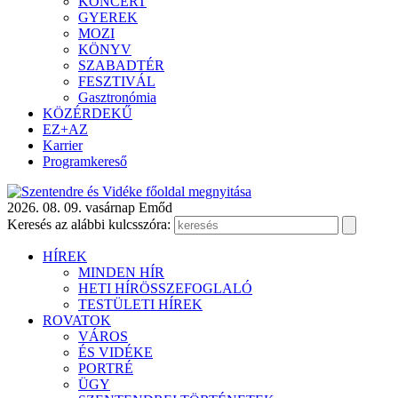
KONCERT
GYEREK
MOZI
KÖNYV
SZABADTÉR
FESZTIVÁL
Gasztronómia
KÖZÉRDEKŰ
EZ+AZ
Karrier
Programkereső
2026. 08. 09. vasárnap
Emőd
Keresés az alábbi kulcsszóra:
HÍREK
MINDEN HÍR
HETI HÍRÖSSZEFOGLALÓ
TESTÜLETI HÍREK
ROVATOK
VÁROS
ÉS VIDÉKE
PORTRÉ
ÜGY