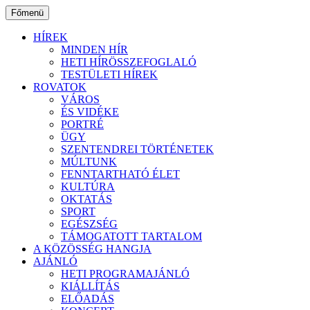
Ugrás
Főmenü
a
tartalomhoz
HÍREK
MINDEN HÍR
HETI HÍRÖSSZEFOGLALÓ
TESTÜLETI HÍREK
ROVATOK
VÁROS
ÉS VIDÉKE
PORTRÉ
ÜGY
SZENTENDREI TÖRTÉNETEK
MÚLTUNK
FENNTARTHATÓ ÉLET
KULTÚRA
OKTATÁS
SPORT
EGÉSZSÉG
TÁMOGATOTT TARTALOM
A KÖZÖSSÉG HANGJA
AJÁNLÓ
HETI PROGRAMAJÁNLÓ
KIÁLLÍTÁS
ELŐADÁS