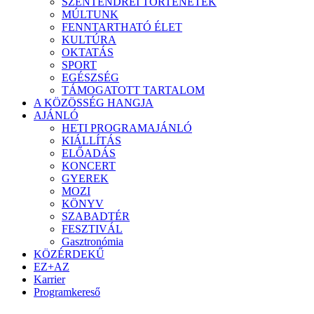
SZENTENDREI TÖRTÉNETEK
MÚLTUNK
FENNTARTHATÓ ÉLET
KULTÚRA
OKTATÁS
SPORT
EGÉSZSÉG
TÁMOGATOTT TARTALOM
A KÖZÖSSÉG HANGJA
AJÁNLÓ
HETI PROGRAMAJÁNLÓ
KIÁLLÍTÁS
ELŐADÁS
KONCERT
GYEREK
MOZI
KÖNYV
SZABADTÉR
FESZTIVÁL
Gasztronómia
KÖZÉRDEKŰ
EZ+AZ
Karrier
Programkereső