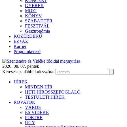
KONCERT
GYEREK
MOZI
KÖNYV
SZABADTÉR
FESZTIVÁL
Gasztronómia
KÖZÉRDEKŰ
EZ+AZ
Karrier
Programkereső
2026. 08. 07. péntek
Keresés az alábbi kulcsszóra:
HÍREK
MINDEN HÍR
HETI HÍRÖSSZEFOGLALÓ
TESTÜLETI HÍREK
ROVATOK
VÁROS
ÉS VIDÉKE
PORTRÉ
ÜGY