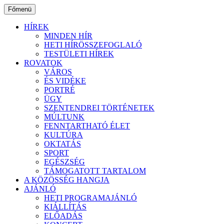
Ugrás
Főmenü
a
tartalomhoz
HÍREK
MINDEN HÍR
HETI HÍRÖSSZEFOGLALÓ
TESTÜLETI HÍREK
ROVATOK
VÁROS
ÉS VIDÉKE
PORTRÉ
ÜGY
SZENTENDREI TÖRTÉNETEK
MÚLTUNK
FENNTARTHATÓ ÉLET
KULTÚRA
OKTATÁS
SPORT
EGÉSZSÉG
TÁMOGATOTT TARTALOM
A KÖZÖSSÉG HANGJA
AJÁNLÓ
HETI PROGRAMAJÁNLÓ
KIÁLLÍTÁS
ELŐADÁS