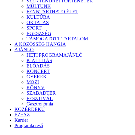
SZENTENDREI TÖRTÉNETEK
MÚLTUNK
FENNTARTHATÓ ÉLET
KULTÚRA
OKTATÁS
SPORT
EGÉSZSÉG
TÁMOGATOTT TARTALOM
A KÖZÖSSÉG HANGJA
AJÁNLÓ
HETI PROGRAMAJÁNLÓ
KIÁLLÍTÁS
ELŐADÁS
KONCERT
GYEREK
MOZI
KÖNYV
SZABADTÉR
FESZTIVÁL
Gasztronómia
KÖZÉRDEKŰ
EZ+AZ
Karrier
Programkereső