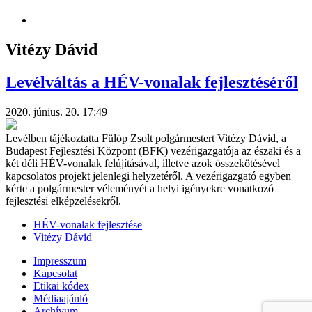
Vitézy Dávid
Levélváltás a HÉV-vonalak fejlesztéséről
2020. június. 20. 17:49
Levélben tájékoztatta Fülöp Zsolt polgármestert Vitézy Dávid, a
Budapest Fejlesztési Központ (BFK) vezérigazgatója az északi és a
két déli HÉV-vonalak felújításával, illetve azok összekötésével
kapcsolatos projekt jelenlegi helyzetéről. A vezérigazgató egyben
kérte a polgármester véleményét a helyi igényekre vonatkozó
fejlesztési elképzelésekről.
HÉV-vonalak fejlesztése
Vitézy Dávid
Impresszum
Kapcsolat
Etikai kódex
Médiaajánló
Archívum