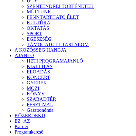
ÜGY
SZENTENDREI TÖRTÉNETEK
MÚLTUNK
FENNTARTHATÓ ÉLET
KULTÚRA
OKTATÁS
SPORT
EGÉSZSÉG
TÁMOGATOTT TARTALOM
A KÖZÖSSÉG HANGJA
AJÁNLÓ
HETI PROGRAMAJÁNLÓ
KIÁLLÍTÁS
ELŐADÁS
KONCERT
GYEREK
MOZI
KÖNYV
SZABADTÉR
FESZTIVÁL
Gasztronómia
KÖZÉRDEKŰ
EZ+AZ
Karrier
Programkereső