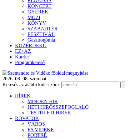
ELŐADÁS
KONCERT
GYEREK
MOZI
KÖNYV
SZABADTÉR
FESZTIVÁL
Gasztronómia
KÖZÉRDEKŰ
EZ+AZ
Karrier
Programkereső
2026. 08. 08. szombat
Keresés az alábbi kulcsszóra:
HÍREK
MINDEN HÍR
HETI HÍRÖSSZEFOGLALÓ
TESTÜLETI HÍREK
ROVATOK
VÁROS
ÉS VIDÉKE
PORTRÉ