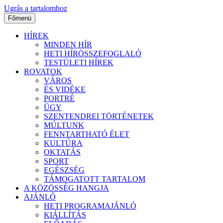
Ugrás a tartalomhoz
Főmenü
HÍREK
MINDEN HÍR
HETI HÍRÖSSZEFOGLALÓ
TESTÜLETI HÍREK
ROVATOK
VÁROS
ÉS VIDÉKE
PORTRÉ
ÜGY
SZENTENDREI TÖRTÉNETEK
MÚLTUNK
FENNTARTHATÓ ÉLET
KULTÚRA
OKTATÁS
SPORT
EGÉSZSÉG
TÁMOGATOTT TARTALOM
A KÖZÖSSÉG HANGJA
AJÁNLÓ
HETI PROGRAMAJÁNLÓ
KIÁLLÍTÁS