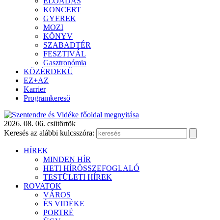
ELŐADÁS
KONCERT
GYEREK
MOZI
KÖNYV
SZABADTÉR
FESZTIVÁL
Gasztronómia
KÖZÉRDEKŰ
EZ+AZ
Karrier
Programkereső
2026. 08. 06. csütörtök
Keresés az alábbi kulcsszóra:
HÍREK
MINDEN HÍR
HETI HÍRÖSSZEFOGLALÓ
TESTÜLETI HÍREK
ROVATOK
VÁROS
ÉS VIDÉKE
PORTRÉ