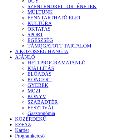
ÜGY
SZENTENDREI TÖRTÉNETEK
MÚLTUNK
FENNTARTHATÓ ÉLET
KULTÚRA
OKTATÁS
SPORT
EGÉSZSÉG
TÁMOGATOTT TARTALOM
A KÖZÖSSÉG HANGJA
AJÁNLÓ
HETI PROGRAMAJÁNLÓ
KIÁLLÍTÁS
ELŐADÁS
KONCERT
GYEREK
MOZI
KÖNYV
SZABADTÉR
FESZTIVÁL
Gasztronómia
KÖZÉRDEKŰ
EZ+AZ
Karrier
Programkereső