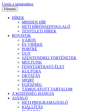
Ugrás a tartalomhoz
Főmenü
HÍREK
MINDEN HÍR
HETI HÍRÖSSZEFOGLALÓ
TESTÜLETI HÍREK
ROVATOK
VÁROS
ÉS VIDÉKE
PORTRÉ
ÜGY
SZENTENDREI TÖRTÉNETEK
MÚLTUNK
FENNTARTHATÓ ÉLET
KULTÚRA
OKTATÁS
SPORT
EGÉSZSÉG
TÁMOGATOTT TARTALOM
A KÖZÖSSÉG HANGJA
AJÁNLÓ
HETI PROGRAMAJÁNLÓ
KIÁLLÍTÁS