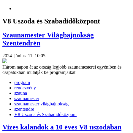
V8 Uszoda és Szabadidőközpont
Szaunamester Világbajnokság
Szentendrén
2024. június. 11. 10:05
Három napon át az ország legjobb szaunamesterei egyéniben és
csapatokban mutatják be programjaikat.
program
rendezvény
szauna
szaunamester
szaunamester világbajnokság
szentendre
V8 Uszoda és Szabadidőközpont
Vizes kalandok a 10 éves V8 uszodában