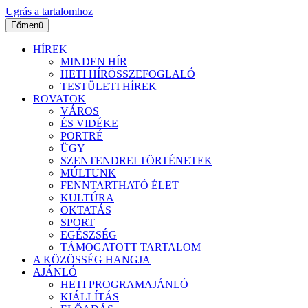
Ugrás a tartalomhoz
Főmenü
HÍREK
MINDEN HÍR
HETI HÍRÖSSZEFOGLALÓ
TESTÜLETI HÍREK
ROVATOK
VÁROS
ÉS VIDÉKE
PORTRÉ
ÜGY
SZENTENDREI TÖRTÉNETEK
MÚLTUNK
FENNTARTHATÓ ÉLET
KULTÚRA
OKTATÁS
SPORT
EGÉSZSÉG
TÁMOGATOTT TARTALOM
A KÖZÖSSÉG HANGJA
AJÁNLÓ
HETI PROGRAMAJÁNLÓ
KIÁLLÍTÁS