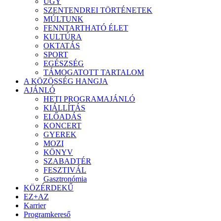
ÜGY
SZENTENDREI TÖRTÉNETEK
MÚLTUNK
FENNTARTHATÓ ÉLET
KULTÚRA
OKTATÁS
SPORT
EGÉSZSÉG
TÁMOGATOTT TARTALOM
A KÖZÖSSÉG HANGJA
AJÁNLÓ
HETI PROGRAMAJÁNLÓ
KIÁLLÍTÁS
ELŐADÁS
KONCERT
GYEREK
MOZI
KÖNYV
SZABADTÉR
FESZTIVÁL
Gasztronómia
KÖZÉRDEKŰ
EZ+AZ
Karrier
Programkereső