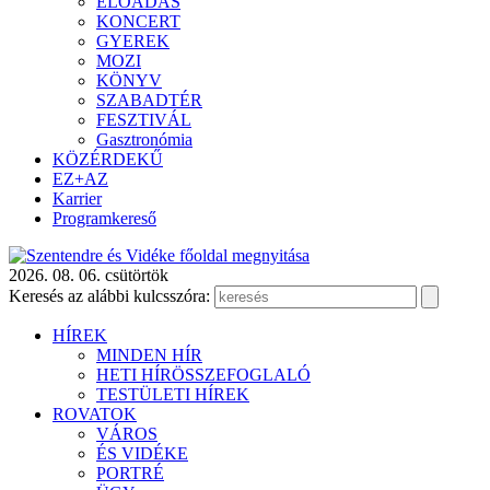
ELŐADÁS
KONCERT
GYEREK
MOZI
KÖNYV
SZABADTÉR
FESZTIVÁL
Gasztronómia
KÖZÉRDEKŰ
EZ+AZ
Karrier
Programkereső
2026. 08. 06. csütörtök
Keresés az alábbi kulcsszóra:
HÍREK
MINDEN HÍR
HETI HÍRÖSSZEFOGLALÓ
TESTÜLETI HÍREK
ROVATOK
VÁROS
ÉS VIDÉKE
PORTRÉ