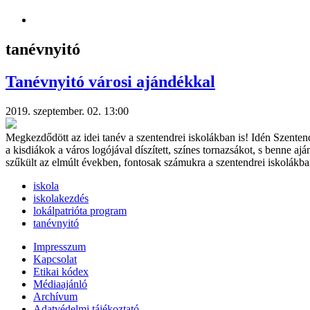
tanévnyitó
Tanévnyitó városi ajándékkal
2019. szeptember. 02. 13:00
Megkezdődött az idei tanév a szentendrei iskolákban is! Idén Szentend
a kisdiákok a város logójával díszített, színes tornazsákot, s benne a
szűkült az elmúlt években, fontosak számukra a szentendrei iskolákb
iskola
iskolakezdés
lokálpatrióta program
tanévnyitó
Impresszum
Kapcsolat
Etikai kódex
Médiaajánló
Archívum
Adatvédelmi tájékoztató