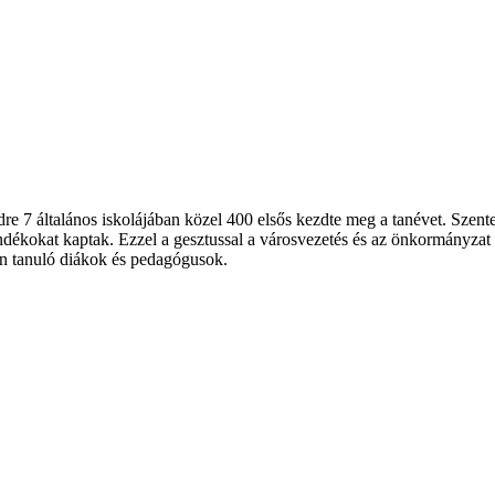
re 7 általános iskolájában közel 400 elsős kezdte meg a tanévet. Szent
jándékokat kaptak. Ezzel a gesztussal a városvezetés és az önkormányzat 
an tanuló diákok és pedagógusok.