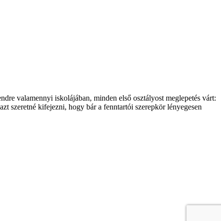
endre valamennyi iskolájában, minden első osztályost meglepetés várt:
azt szeretné kifejezni, hogy bár a fenntartói szerepkör lényegesen