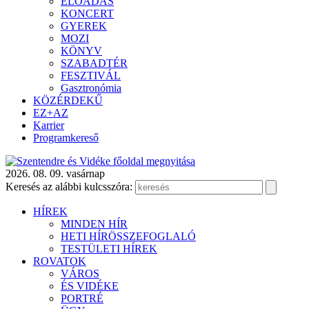
ELŐADÁS
KONCERT
GYEREK
MOZI
KÖNYV
SZABADTÉR
FESZTIVÁL
Gasztronómia
KÖZÉRDEKŰ
EZ+AZ
Karrier
Programkereső
2026. 08. 09. vasárnap
Keresés az alábbi kulcsszóra:
HÍREK
MINDEN HÍR
HETI HÍRÖSSZEFOGLALÓ
TESTÜLETI HÍREK
ROVATOK
VÁROS
ÉS VIDÉKE
PORTRÉ