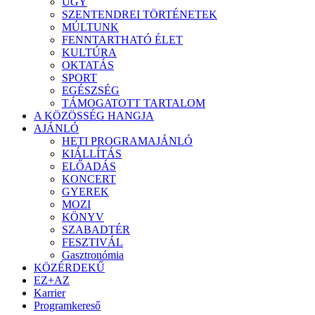
ÜGY
SZENTENDREI TÖRTÉNETEK
MÚLTUNK
FENNTARTHATÓ ÉLET
KULTÚRA
OKTATÁS
SPORT
EGÉSZSÉG
TÁMOGATOTT TARTALOM
A KÖZÖSSÉG HANGJA
AJÁNLÓ
HETI PROGRAMAJÁNLÓ
KIÁLLÍTÁS
ELŐADÁS
KONCERT
GYEREK
MOZI
KÖNYV
SZABADTÉR
FESZTIVÁL
Gasztronómia
KÖZÉRDEKŰ
EZ+AZ
Karrier
Programkereső