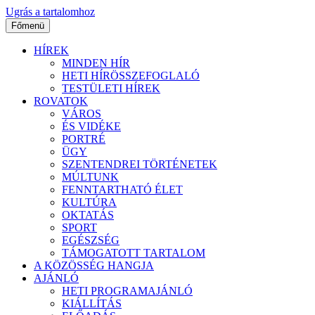
Ugrás a tartalomhoz
Főmenü
HÍREK
MINDEN HÍR
HETI HÍRÖSSZEFOGLALÓ
TESTÜLETI HÍREK
ROVATOK
VÁROS
ÉS VIDÉKE
PORTRÉ
ÜGY
SZENTENDREI TÖRTÉNETEK
MÚLTUNK
FENNTARTHATÓ ÉLET
KULTÚRA
OKTATÁS
SPORT
EGÉSZSÉG
TÁMOGATOTT TARTALOM
A KÖZÖSSÉG HANGJA
AJÁNLÓ
HETI PROGRAMAJÁNLÓ
KIÁLLÍTÁS