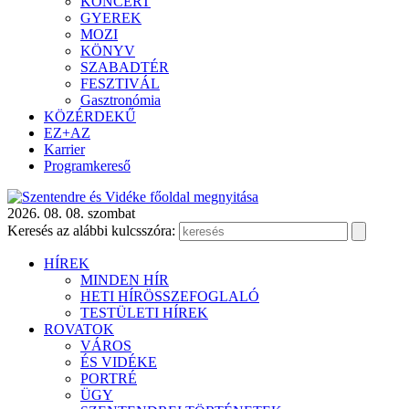
KONCERT
GYEREK
MOZI
KÖNYV
SZABADTÉR
FESZTIVÁL
Gasztronómia
KÖZÉRDEKŰ
EZ+AZ
Karrier
Programkereső
2026. 08. 08. szombat
Keresés az alábbi kulcsszóra:
HÍREK
MINDEN HÍR
HETI HÍRÖSSZEFOGLALÓ
TESTÜLETI HÍREK
ROVATOK
VÁROS
ÉS VIDÉKE
PORTRÉ
ÜGY