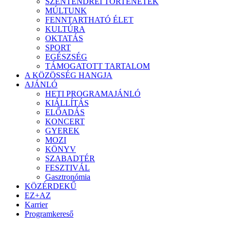
SZENTENDREI TÖRTÉNETEK
MÚLTUNK
FENNTARTHATÓ ÉLET
KULTÚRA
OKTATÁS
SPORT
EGÉSZSÉG
TÁMOGATOTT TARTALOM
A KÖZÖSSÉG HANGJA
AJÁNLÓ
HETI PROGRAMAJÁNLÓ
KIÁLLÍTÁS
ELŐADÁS
KONCERT
GYEREK
MOZI
KÖNYV
SZABADTÉR
FESZTIVÁL
Gasztronómia
KÖZÉRDEKŰ
EZ+AZ
Karrier
Programkereső