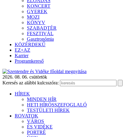
ELŐADÁS
KONCERT
GYEREK
MOZI
KÖNYV
SZABADTÉR
FESZTIVÁL
Gasztronómia
KÖZÉRDEKŰ
EZ+AZ
Karrier
Programkereső
2026. 08. 06. csütörtök
Keresés az alábbi kulcsszóra:
HÍREK
MINDEN HÍR
HETI HÍRÖSSZEFOGLALÓ
TESTÜLETI HÍREK
ROVATOK
VÁROS
ÉS VIDÉKE
PORTRÉ