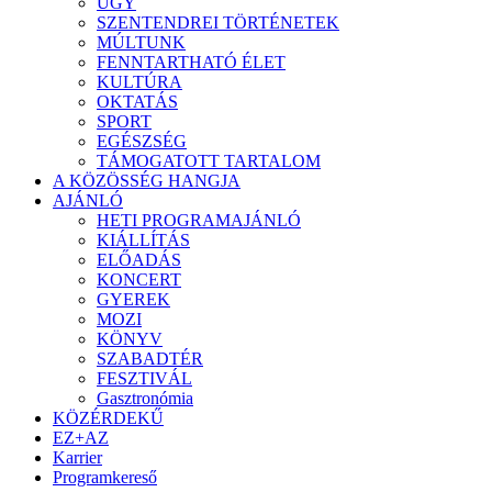
ÜGY
SZENTENDREI TÖRTÉNETEK
MÚLTUNK
FENNTARTHATÓ ÉLET
KULTÚRA
OKTATÁS
SPORT
EGÉSZSÉG
TÁMOGATOTT TARTALOM
A KÖZÖSSÉG HANGJA
AJÁNLÓ
HETI PROGRAMAJÁNLÓ
KIÁLLÍTÁS
ELŐADÁS
KONCERT
GYEREK
MOZI
KÖNYV
SZABADTÉR
FESZTIVÁL
Gasztronómia
KÖZÉRDEKŰ
EZ+AZ
Karrier
Programkereső