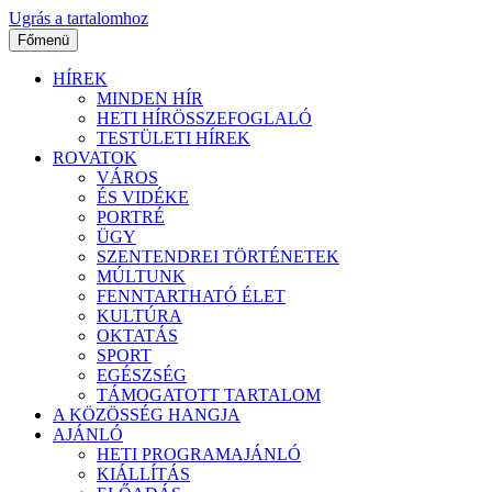
Ugrás a tartalomhoz
Főmenü
HÍREK
MINDEN HÍR
HETI HÍRÖSSZEFOGLALÓ
TESTÜLETI HÍREK
ROVATOK
VÁROS
ÉS VIDÉKE
PORTRÉ
ÜGY
SZENTENDREI TÖRTÉNETEK
MÚLTUNK
FENNTARTHATÓ ÉLET
KULTÚRA
OKTATÁS
SPORT
EGÉSZSÉG
TÁMOGATOTT TARTALOM
A KÖZÖSSÉG HANGJA
AJÁNLÓ
HETI PROGRAMAJÁNLÓ
KIÁLLÍTÁS