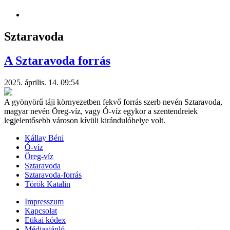
Sztaravoda
A Sztaravoda forrás
2025. április. 14. 09:54
A gyönyörű táji környezetben fekvő forrás szerb nevén Sztaravoda,
magyar nevén Öreg-víz, vagy Ó-víz egykor a szentendreiek
legjelentősebb városon kívüli kirándulóhelye volt.
Kállay Béni
Ó-víz
Öreg-víz
Sztaravoda
Sztaravoda-forrás
Török Katalin
Impresszum
Kapcsolat
Etikai kódex
Médiaajánló