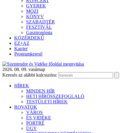
KONCERT
GYEREK
MOZI
KÖNYV
SZABADTÉR
FESZTIVÁL
Gasztronómia
KÖZÉRDEKŰ
EZ+AZ
Karrier
Programkereső
2026. 08. 09. vasárnap
Keresés az alábbi kulcsszóra:
HÍREK
MINDEN HÍR
HETI HÍRÖSSZEFOGLALÓ
TESTÜLETI HÍREK
ROVATOK
VÁROS
ÉS VIDÉKE
PORTRÉ
ÜGY