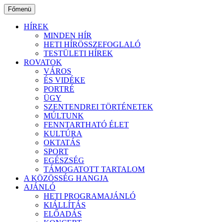
Ugrás
Főmenü
a
tartalomhoz
HÍREK
MINDEN HÍR
HETI HÍRÖSSZEFOGLALÓ
TESTÜLETI HÍREK
ROVATOK
VÁROS
ÉS VIDÉKE
PORTRÉ
ÜGY
SZENTENDREI TÖRTÉNETEK
MÚLTUNK
FENNTARTHATÓ ÉLET
KULTÚRA
OKTATÁS
SPORT
EGÉSZSÉG
TÁMOGATOTT TARTALOM
A KÖZÖSSÉG HANGJA
AJÁNLÓ
HETI PROGRAMAJÁNLÓ
KIÁLLÍTÁS
ELŐADÁS