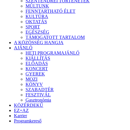
SZENTENDREI TÖRTÉNETEK
MÚLTUNK
FENNTARTHATÓ ÉLET
KULTÚRA
OKTATÁS
SPORT
EGÉSZSÉG
TÁMOGATOTT TARTALOM
A KÖZÖSSÉG HANGJA
AJÁNLÓ
HETI PROGRAMAJÁNLÓ
KIÁLLÍTÁS
ELŐADÁS
KONCERT
GYEREK
MOZI
KÖNYV
SZABADTÉR
FESZTIVÁL
Gasztronómia
KÖZÉRDEKŰ
EZ+AZ
Karrier
Programkereső