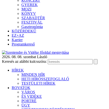
KONCERT
GYEREK
MOZI
KÖNYV
SZABADTÉR
FESZTIVÁL
Gasztronómia
KÖZÉRDEKŰ
EZ+AZ
Karrier
Programkereső
2026. 08. 08. szombat
László
Keresés az alábbi kulcsszóra:
HÍREK
MINDEN HÍR
HETI HÍRÖSSZEFOGLALÓ
TESTÜLETI HÍREK
ROVATOK
VÁROS
ÉS VIDÉKE
PORTRÉ
ÜGY