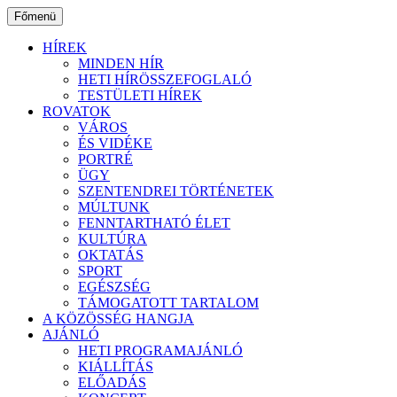
Ugrás
Főmenü
a
tartalomhoz
HÍREK
MINDEN HÍR
HETI HÍRÖSSZEFOGLALÓ
TESTÜLETI HÍREK
ROVATOK
VÁROS
ÉS VIDÉKE
PORTRÉ
ÜGY
SZENTENDREI TÖRTÉNETEK
MÚLTUNK
FENNTARTHATÓ ÉLET
KULTÚRA
OKTATÁS
SPORT
EGÉSZSÉG
TÁMOGATOTT TARTALOM
A KÖZÖSSÉG HANGJA
AJÁNLÓ
HETI PROGRAMAJÁNLÓ
KIÁLLÍTÁS
ELŐADÁS