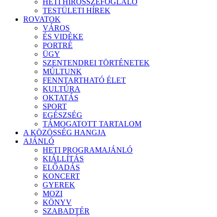
HETI HÍRÖSSZEFOGLALÓ
TESTÜLETI HÍREK
ROVATOK
VÁROS
ÉS VIDÉKE
PORTRÉ
ÜGY
SZENTENDREI TÖRTÉNETEK
MÚLTUNK
FENNTARTHATÓ ÉLET
KULTÚRA
OKTATÁS
SPORT
EGÉSZSÉG
TÁMOGATOTT TARTALOM
A KÖZÖSSÉG HANGJA
AJÁNLÓ
HETI PROGRAMAJÁNLÓ
KIÁLLÍTÁS
ELŐADÁS
KONCERT
GYEREK
MOZI
KÖNYV
SZABADTÉR