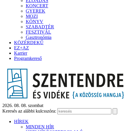
ELŐADÁS
KONCERT
GYEREK
MOZI
KÖNYV
SZABADTÉR
FESZTIVÁL
Gasztronómia
KÖZÉRDEKŰ
EZ+AZ
Karrier
Programkereső
2026. 08. 08. szombat
Keresés az alábbi kulcsszóra:
HÍREK
MINDEN HÍR