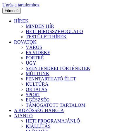
Ugrás a tartalomhoz
Főmenü
HÍREK
MINDEN HÍR
HETI HÍRÖSSZEFOGLALÓ
TESTÜLETI HÍREK
ROVATOK
VÁROS
ÉS VIDÉKE
PORTRÉ
ÜGY
SZENTENDREI TÖRTÉNETEK
MÚLTUNK
FENNTARTHATÓ ÉLET
KULTÚRA
OKTATÁS
SPORT
EGÉSZSÉG
TÁMOGATOTT TARTALOM
A KÖZÖSSÉG HANGJA
AJÁNLÓ
HETI PROGRAMAJÁNLÓ
KIÁLLÍTÁS