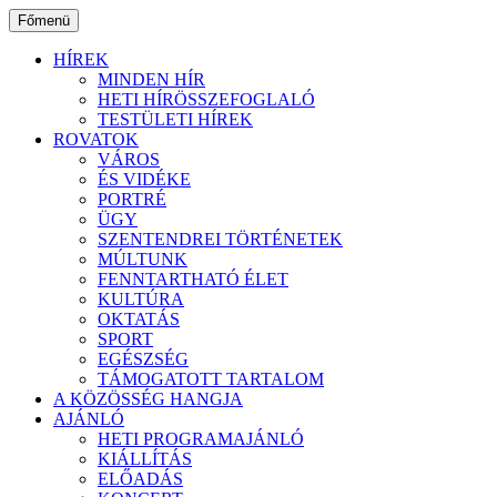
Ugrás
Főmenü
a
tartalomhoz
HÍREK
MINDEN HÍR
HETI HÍRÖSSZEFOGLALÓ
TESTÜLETI HÍREK
ROVATOK
VÁROS
ÉS VIDÉKE
PORTRÉ
ÜGY
SZENTENDREI TÖRTÉNETEK
MÚLTUNK
FENNTARTHATÓ ÉLET
KULTÚRA
OKTATÁS
SPORT
EGÉSZSÉG
TÁMOGATOTT TARTALOM
A KÖZÖSSÉG HANGJA
AJÁNLÓ
HETI PROGRAMAJÁNLÓ
KIÁLLÍTÁS
ELŐADÁS