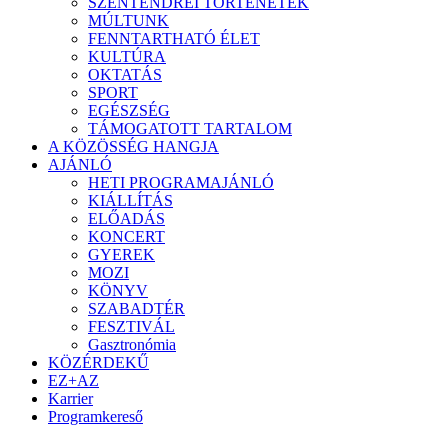
SZENTENDREI TÖRTÉNETEK
MÚLTUNK
FENNTARTHATÓ ÉLET
KULTÚRA
OKTATÁS
SPORT
EGÉSZSÉG
TÁMOGATOTT TARTALOM
A KÖZÖSSÉG HANGJA
AJÁNLÓ
HETI PROGRAMAJÁNLÓ
KIÁLLÍTÁS
ELŐADÁS
KONCERT
GYEREK
MOZI
KÖNYV
SZABADTÉR
FESZTIVÁL
Gasztronómia
KÖZÉRDEKŰ
EZ+AZ
Karrier
Programkereső