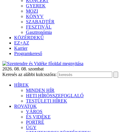
KONCERT
GYEREK
MOZI
KÖNYV
SZABADTÉR
FESZTIVÁL
Gasztronómia
KÖZÉRDEKŰ
EZ+AZ
Karrier
Programkereső
2026. 08. 08. szombat
Keresés az alábbi kulcsszóra:
HÍREK
MINDEN HÍR
HETI HÍRÖSSZEFOGLALÓ
TESTÜLETI HÍREK
ROVATOK
VÁROS
ÉS VIDÉKE
PORTRÉ
ÜGY