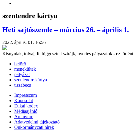
szentendre kártya
Heti sajtószemle – március 26. – április 1.
2022. április. 01. 16:56
Kisnyulak, tolvaj, felfüggesztett sztrájk, nyertes pályázatok - ez törté
betörő
menekültek
pályázat
szentendre kártya
tiszabecs
Impresszum
Kapcsolat
Etikai kódex
Médiaajánló
Archívum
Adatvédelmi tájékoztató
Önkormányzati hírek