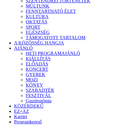
SZENTENDREI TÖRTÉNETEK
MÚLTUNK
FENNTARTHATÓ ÉLET
KULTÚRA
OKTATÁS
SPORT
EGÉSZSÉG
TÁMOGATOTT TARTALOM
A KÖZÖSSÉG HANGJA
AJÁNLÓ
HETI PROGRAMAJÁNLÓ
KIÁLLÍTÁS
ELŐADÁS
KONCERT
GYEREK
MOZI
KÖNYV
SZABADTÉR
FESZTIVÁL
Gasztronómia
KÖZÉRDEKŰ
EZ+AZ
Karrier
Programkereső