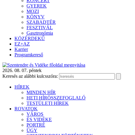
KONCERT
GYEREK
MOZI
KÖNYV
SZABADTÉR
FESZTIVÁL
Gasztronómia
KÖZÉRDEKŰ
EZ+AZ
Karrier
Programkereső
2026. 08. 07. péntek
Keresés az alábbi kulcsszóra:
HÍREK
MINDEN HÍR
HETI HÍRÖSSZEFOGLALÓ
TESTÜLETI HÍREK
ROVATOK
VÁROS
ÉS VIDÉKE
PORTRÉ
ÜGY