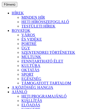
Ugrás
Főmenü
a
tartalomhoz
HÍREK
MINDEN HÍR
HETI HÍRÖSSZEFOGLALÓ
TESTÜLETI HÍREK
ROVATOK
VÁROS
ÉS VIDÉKE
PORTRÉ
ÜGY
SZENTENDREI TÖRTÉNETEK
MÚLTUNK
FENNTARTHATÓ ÉLET
KULTÚRA
OKTATÁS
SPORT
EGÉSZSÉG
TÁMOGATOTT TARTALOM
A KÖZÖSSÉG HANGJA
AJÁNLÓ
HETI PROGRAMAJÁNLÓ
KIÁLLÍTÁS
ELŐADÁS