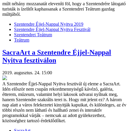
múlt néhány mozzanatát eleveníti föl, hogy a Szentendrére látogató
turisták is ízelítőt kaphassanak a Szentendrei Teátrum gazdag
múltjából.
Szentendre Éjjel-Nappal Nyitva 2019
Szentendre Éjjel-Nappal Nyitva Fesztivál
Szentendrei Teátrum
Teátrum
SacraArt a Szentendre Éjjel-Nappal
Nyitva fesztiválon
2019. augusztus. 24. 15:00
A Szentendre Éjjel-Nappal Nyitva fesztivál új eleme a SacraArt.
Idén először nem csupán rekordmennyiségű kávézó, galéria,
étterem, múzeum, valamint helyi lakosok udvarai nyílnak meg,
hanem Szentendre szakrális terei is. Hogy mit jelent ez? A három
nap alatt a város felekezetei kinyitják kapuikat, és különleges, az év
többi részén nem látható és hallható zenei és interaktív
programokkal várják – nemcsak az adott gyülekezethez,
közösséghez tartozó érdeklődőket.
SacraArt