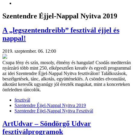
Szentendre Éjjel-Nappal Nyitva 2019
A „legszentendreibb” fesztivál éjjel és
nappal!
2019. szeptember. 06. 12:00
Csupa fény és szín, mosoly, élmény és hangulat! Csodás mediterrán
nyárzáró több mint 250, elképesztően kreatív és egyedi programmal
az idei Szentendre Éjjel-Nappal Nyitva fesztiválon! Találkozások,
beszélgetések, tánc, alkotás, együtténeklés. A csöndes elvonulást,
alkotást keresők ugyanúgy jól érezték magukat, mint a koncerteken
önfeledten táncolók.
fesztivál
Szentendre Éjjel-Nappal Nyitva 2019
Szentendre Éjjel-Nappal Nyitva Fesztivál
ArtUdvar – Söndörgő Udvar
fesztiválprogramok