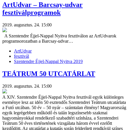
ArtUdvar – Barcsay-udvar
fesztiválprogramok
2019. augusztus. 24. 15:00
A Szentendre Éjjel-Nappal Nyitva fesztiválon az ArtUdvarok
programsorozatban a Barcsay-udvar…
ArtUdvar
fesztivál
Szentendre Éjjel-Nappal Nyitva 2019
TEÁTRUM 50 UTCATÁRLAT
2019. augusztus. 24. 15:00
A XIV. Szentendre Éjjel-Nappal Nyitva fesztivál egyik különleges
eseménye lesz az idén 50 esztendős Szentendrei Teátrum utcatárlata
a Futó utcában. 50 év – 50 nyár – számtalan élmény! Magyarország
egyik legrégebben működő és talán legszínesebb szakmai
hagyományokkal rendelkező szabadtéri színháza, a Szentendrei
Teátrum 50 éves történetének vizsgálata három évvel ezelőtt
kezdődött. Az utcatárlat a kutatás során felderített rendkívül színes