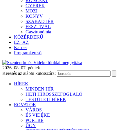
KONCERT
GYEREK
MOZI
KÖNYV
SZABADTÉR
FESZTIVÁL
Gasztronómia
KÖZÉRDEKŰ
EZ+AZ
Karrier
Programkereső
2026. 08. 07. péntek
Keresés az alábbi kulcsszóra:
HÍREK
MINDEN HÍR
HETI HÍRÖSSZEFOGLALÓ
TESTÜLETI HÍREK
ROVATOK
VÁROS
ÉS VIDÉKE
PORTRÉ
ÜGY