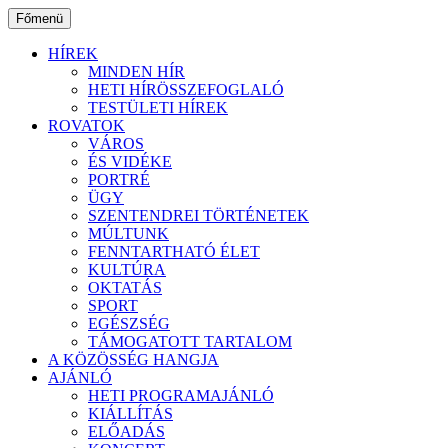
Ugrás
Főmenü
a
tartalomhoz
HÍREK
MINDEN HÍR
HETI HÍRÖSSZEFOGLALÓ
TESTÜLETI HÍREK
ROVATOK
VÁROS
ÉS VIDÉKE
PORTRÉ
ÜGY
SZENTENDREI TÖRTÉNETEK
MÚLTUNK
FENNTARTHATÓ ÉLET
KULTÚRA
OKTATÁS
SPORT
EGÉSZSÉG
TÁMOGATOTT TARTALOM
A KÖZÖSSÉG HANGJA
AJÁNLÓ
HETI PROGRAMAJÁNLÓ
KIÁLLÍTÁS
ELŐADÁS