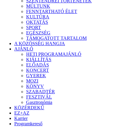
SZENTENDREI TÖRTÉNETEK
MÚLTUNK
FENNTARTHATÓ ÉLET
KULTÚRA
OKTATÁS
SPORT
EGÉSZSÉG
TÁMOGATOTT TARTALOM
A KÖZÖSSÉG HANGJA
AJÁNLÓ
HETI PROGRAMAJÁNLÓ
KIÁLLÍTÁS
ELŐADÁS
KONCERT
GYEREK
MOZI
KÖNYV
SZABADTÉR
FESZTIVÁL
Gasztronómia
KÖZÉRDEKŰ
EZ+AZ
Karrier
Programkereső