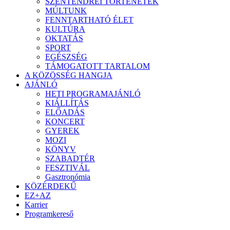
SZENTENDREI TÖRTÉNETEK
MÚLTUNK
FENNTARTHATÓ ÉLET
KULTÚRA
OKTATÁS
SPORT
EGÉSZSÉG
TÁMOGATOTT TARTALOM
A KÖZÖSSÉG HANGJA
AJÁNLÓ
HETI PROGRAMAJÁNLÓ
KIÁLLÍTÁS
ELŐADÁS
KONCERT
GYEREK
MOZI
KÖNYV
SZABADTÉR
FESZTIVÁL
Gasztronómia
KÖZÉRDEKŰ
EZ+AZ
Karrier
Programkereső