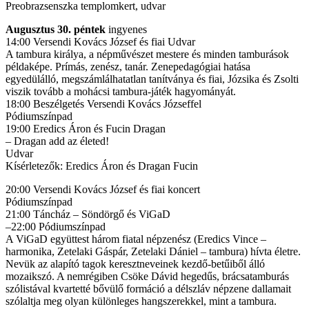
Preobrazsenszka templomkert, udvar
Augusztus 30. péntek
ingyenes
14:00 Versendi Kovács József és fiai Udvar
A tambura királya, a népművészet mestere és minden tamburások
példaképe. Prímás, zenész, tanár. Zenepedagógiai hatása
egyedülálló, megszámlálhatatlan tanítványa és fiai, Józsika és Zsolti
viszik tovább a mohácsi tambura-játék hagyományát.
18:00 Beszélgetés Versendi Kovács Józseffel
Pódiumszínpad
19:00 Eredics Áron és Fucin Dragan
– Dragan add az életed!
Udvar
Kísérletezők: Eredics Áron és Dragan Fucin
20:00 Versendi Kovács József és fiai koncert
Pódiumszínpad
21:00 Táncház – Söndörgő és ViGaD
–22:00 Pódiumszínpad
A ViGaD együttest három fiatal népzenész (Eredics Vince –
harmonika, Zetelaki Gáspár, Zetelaki Dániel – tambura) hívta életre.
Nevük az alapító tagok keresztneveinek kezdő-betűiből álló
mozaikszó. A nemrégiben Csöke Dávid hegedűs, brácsatamburás
szólistával kvartetté bővülő formáció a délszláv népzene dallamait
szólaltja meg olyan különleges hangszerekkel, mint a tambura.