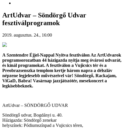
ArtUdvar – Söndörgő Udvar
fesztiválprogramok
2019. augusztus. 24., 16:00
A Szentendre Éjjel-Nappal Nyitva fesztiválon Az ArtUdvarok
programsorozatban 44 házigazda nyitja meg óvárosi udvarát,
és kínál programokat. A fesztiválon a Vujicsics tér és a
Preobrazsenszka templom kertje három napra a délszláv
népzene legjelesebb művészeivel vár! Söndörgő, Rackajam,
ViGaD, Babra! Vasárnap jazzjátszótér, mesekoncert a
legkisebbeknek.
ArtUdvar – SÖNDÖRGŐ UDVAR
Söndörgő udvar, Bogdányi u. 40.
Házigazda: Söndörgő zenekar
helyszínek: Pódiumszínpad a Vujicsics téren,