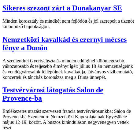
Sikeres szezont zárt a Dunakanyar SE
Minden korosztály és mindkét nem fejlődött és jól szerepelt a tizenöt
különböző bajnokságon.
Nemzetközi kavalkád és ezernyi mécses
fénye a Dunán
A szentendrei Gyertyaúsztatás minden eddiginél különlegesebb,
változatosabb és teljesebb élményt ígér: július 18-án nemzetiségeink
és vendégvárosaink fellépőinek kavalkádja, látványos vízibemutató,
koncertek és táncház koronázza meg a Duna ünnepét.
Testvérvárosi látogatás Salon de
Provence-ba
Emlékezetes utazást szervezett francia testvérvárosunkba: Salon de
Provence-ba Szentendre Nemzetközi Kapcsolatainak Egyesülete
május 12-19. között. A buszos kiránduláson negyvenegyen vettek
részt.