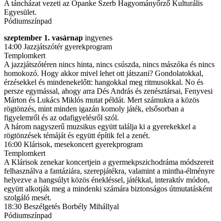
A táncházat vezeti az Opanke Szerb Hagyományőrző Kulturális
Egyesület.
Pódiumszínpad
szeptember 1. vasárnap
ingyenes
14:00 Jazzjátszótér gyerekprogram
Templomkert
A jazzjátszótéren nincs hinta, nincs csúszda, nincs mászóka és nincs
homokozó. Hogy akkor mivel lehet ott játszani? Gondolatokkal,
érzésekkel és mindenekelőtt: hangokkal meg ritmusokkal. No és
persze egymással, ahogy arra Dés András és zenésztársai, Fenyvesi
Márton és Lukács Miklós mutat példát. Mert számukra a közös
rögtönzés, mint minden igazán komoly játék, elsősorban a
figyelemről és az odafigyelésről szól.
A három nagyszerű muzsikus együtt találja ki a gyerekekkel a
rögtönzések témáját és együtt építik fel a zenét.
16:00 Klárisok, mesekoncert gyerekprogram
Templomkert
A Klárisok zenekar koncertjein a gyermekpszichodráma módszereit
felhasználva a fantáziára, szerepjátékra, valamint a mintha-élményre
helyezve a hangsúlyt közös énekléssel, játékkal, interaktív módon,
együtt alkotják meg a mindenki számára biztonságos útmutatásként
szolgáló mesét.
18:30 Beszélgetés Borbély Mihállyal
Pódiumszínpad