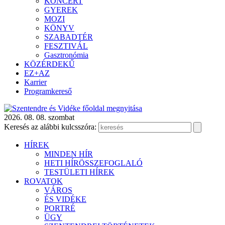
KONCERT
GYEREK
MOZI
KÖNYV
SZABADTÉR
FESZTIVÁL
Gasztronómia
KÖZÉRDEKŰ
EZ+AZ
Karrier
Programkereső
2026. 08. 08. szombat
Keresés az alábbi kulcsszóra:
HÍREK
MINDEN HÍR
HETI HÍRÖSSZEFOGLALÓ
TESTÜLETI HÍREK
ROVATOK
VÁROS
ÉS VIDÉKE
PORTRÉ
ÜGY