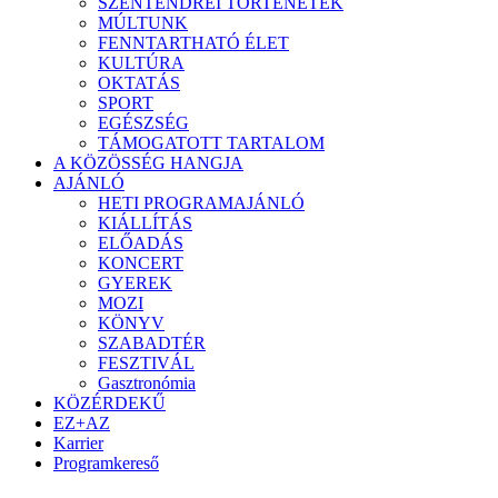
SZENTENDREI TÖRTÉNETEK
MÚLTUNK
FENNTARTHATÓ ÉLET
KULTÚRA
OKTATÁS
SPORT
EGÉSZSÉG
TÁMOGATOTT TARTALOM
A KÖZÖSSÉG HANGJA
AJÁNLÓ
HETI PROGRAMAJÁNLÓ
KIÁLLÍTÁS
ELŐADÁS
KONCERT
GYEREK
MOZI
KÖNYV
SZABADTÉR
FESZTIVÁL
Gasztronómia
KÖZÉRDEKŰ
EZ+AZ
Karrier
Programkereső