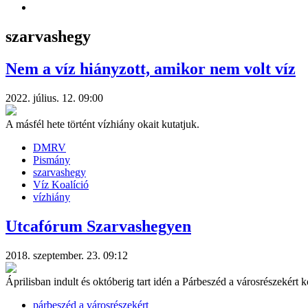
szarvashegy
Nem a víz hiányzott, amikor nem volt víz
2022. július. 12. 09:00
A másfél hete történt vízhiány okait kutatjuk.
DMRV
Pismány
szarvashegy
Víz Koalíció
vízhiány
Utcafórum Szarvashegyen
2018. szeptember. 23. 09:12
Áprilisban indult és októberig tart idén a Párbeszéd a városrészekért
párbeszéd a városrészekért