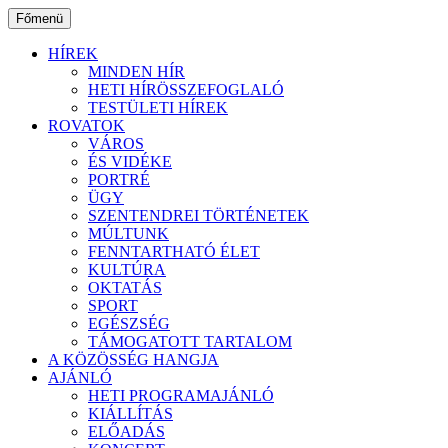
Ugrás
Főmenü
a
tartalomhoz
HÍREK
MINDEN HÍR
HETI HÍRÖSSZEFOGLALÓ
TESTÜLETI HÍREK
ROVATOK
VÁROS
ÉS VIDÉKE
PORTRÉ
ÜGY
SZENTENDREI TÖRTÉNETEK
MÚLTUNK
FENNTARTHATÓ ÉLET
KULTÚRA
OKTATÁS
SPORT
EGÉSZSÉG
TÁMOGATOTT TARTALOM
A KÖZÖSSÉG HANGJA
AJÁNLÓ
HETI PROGRAMAJÁNLÓ
KIÁLLÍTÁS
ELŐADÁS