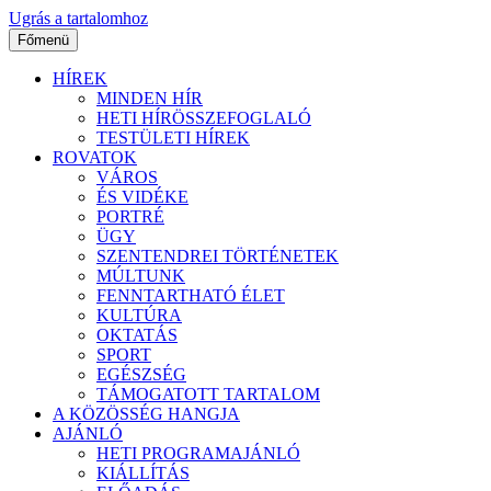
Ugrás a tartalomhoz
Főmenü
HÍREK
MINDEN HÍR
HETI HÍRÖSSZEFOGLALÓ
TESTÜLETI HÍREK
ROVATOK
VÁROS
ÉS VIDÉKE
PORTRÉ
ÜGY
SZENTENDREI TÖRTÉNETEK
MÚLTUNK
FENNTARTHATÓ ÉLET
KULTÚRA
OKTATÁS
SPORT
EGÉSZSÉG
TÁMOGATOTT TARTALOM
A KÖZÖSSÉG HANGJA
AJÁNLÓ
HETI PROGRAMAJÁNLÓ
KIÁLLÍTÁS