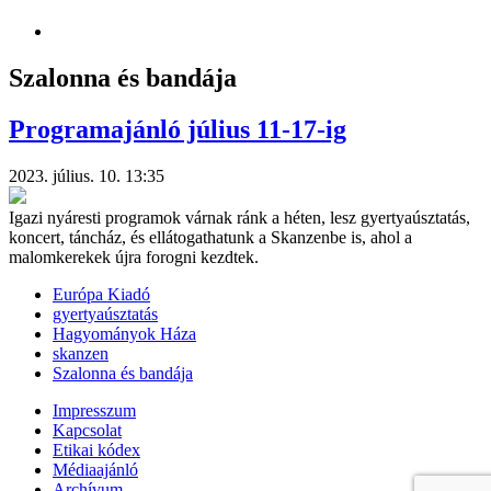
Szalonna és bandája
Programajánló július 11-17-ig
2023. július. 10. 13:35
Igazi nyáresti programok várnak ránk a héten, lesz gyertyaúsztatás,
koncert, táncház, és ellátogathatunk a Skanzenbe is, ahol a
malomkerekek újra forogni kezdtek.
Európa Kiadó
gyertyaúsztatás
Hagyományok Háza
skanzen
Szalonna és bandája
Impresszum
Kapcsolat
Etikai kódex
Médiaajánló
Archívum