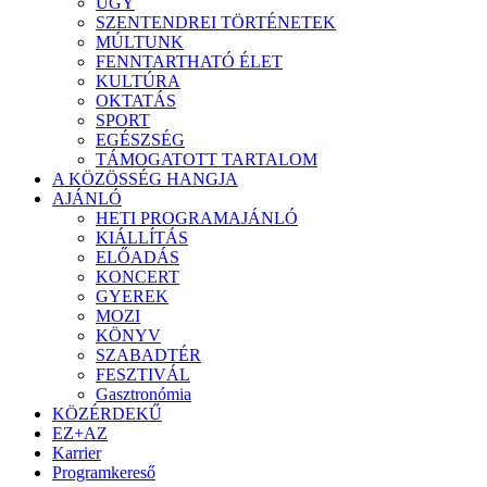
ÜGY
SZENTENDREI TÖRTÉNETEK
MÚLTUNK
FENNTARTHATÓ ÉLET
KULTÚRA
OKTATÁS
SPORT
EGÉSZSÉG
TÁMOGATOTT TARTALOM
A KÖZÖSSÉG HANGJA
AJÁNLÓ
HETI PROGRAMAJÁNLÓ
KIÁLLÍTÁS
ELŐADÁS
KONCERT
GYEREK
MOZI
KÖNYV
SZABADTÉR
FESZTIVÁL
Gasztronómia
KÖZÉRDEKŰ
EZ+AZ
Karrier
Programkereső