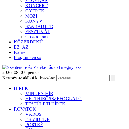
ELŐADÁS
KONCERT
GYEREK
MOZI
KÖNYV
SZABADTÉR
FESZTIVÁL
Gasztronómia
KÖZÉRDEKŰ
EZ+AZ
Karrier
Programkereső
2026. 08. 07. péntek
Keresés az alábbi kulcsszóra:
HÍREK
MINDEN HÍR
HETI HÍRÖSSZEFOGLALÓ
TESTÜLETI HÍREK
ROVATOK
VÁROS
ÉS VIDÉKE
PORTRÉ