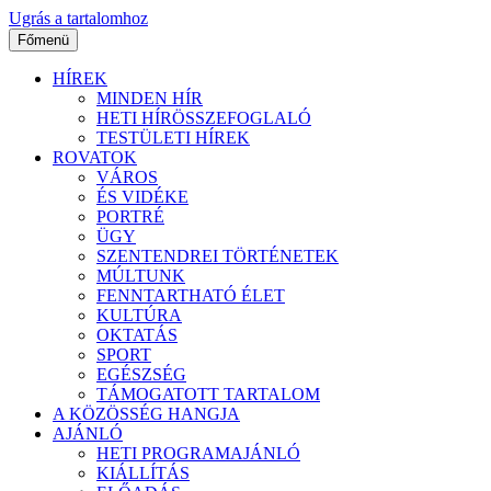
Ugrás a tartalomhoz
Főmenü
HÍREK
MINDEN HÍR
HETI HÍRÖSSZEFOGLALÓ
TESTÜLETI HÍREK
ROVATOK
VÁROS
ÉS VIDÉKE
PORTRÉ
ÜGY
SZENTENDREI TÖRTÉNETEK
MÚLTUNK
FENNTARTHATÓ ÉLET
KULTÚRA
OKTATÁS
SPORT
EGÉSZSÉG
TÁMOGATOTT TARTALOM
A KÖZÖSSÉG HANGJA
AJÁNLÓ
HETI PROGRAMAJÁNLÓ
KIÁLLÍTÁS