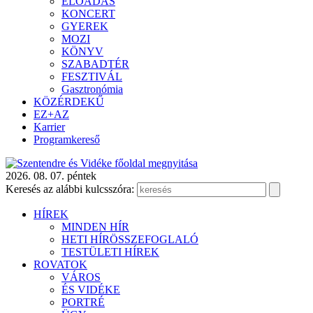
ELŐADÁS
KONCERT
GYEREK
MOZI
KÖNYV
SZABADTÉR
FESZTIVÁL
Gasztronómia
KÖZÉRDEKŰ
EZ+AZ
Karrier
Programkereső
2026. 08. 07. péntek
Keresés az alábbi kulcsszóra:
HÍREK
MINDEN HÍR
HETI HÍRÖSSZEFOGLALÓ
TESTÜLETI HÍREK
ROVATOK
VÁROS
ÉS VIDÉKE
PORTRÉ