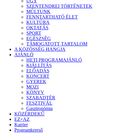
ÜGY
SZENTENDREI TÖRTÉNETEK
MÚLTUNK
FENNTARTHATÓ ÉLET
KULTÚRA
OKTATÁS
SPORT
EGÉSZSÉG
TÁMOGATOTT TARTALOM
A KÖZÖSSÉG HANGJA
AJÁNLÓ
HETI PROGRAMAJÁNLÓ
KIÁLLÍTÁS
ELŐADÁS
KONCERT
GYEREK
MOZI
KÖNYV
SZABADTÉR
FESZTIVÁL
Gasztronómia
KÖZÉRDEKŰ
EZ+AZ
Karrier
Programkereső