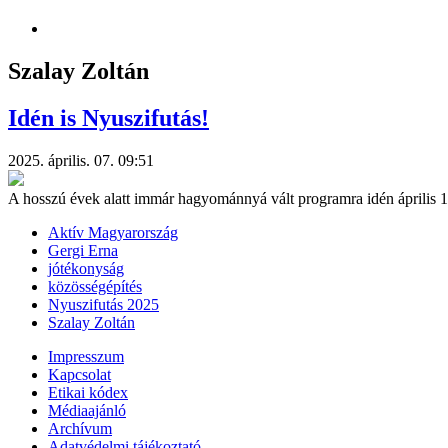
Szalay Zoltán
Idén is Nyuszifutás!
2025. április. 07. 09:51
A hosszú évek alatt immár hagyománnyá vált programra idén április 12
Aktív Magyarország
Gergi Erna
jótékonyság
közösségépítés
Nyuszifutás 2025
Szalay Zoltán
Impresszum
Kapcsolat
Etikai kódex
Médiaajánló
Archívum
Adatvédelmi tájékoztató