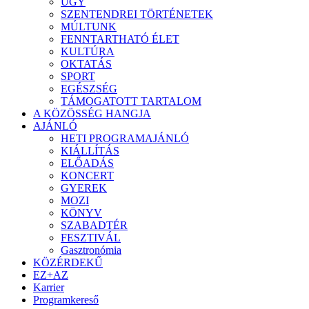
ÜGY
SZENTENDREI TÖRTÉNETEK
MÚLTUNK
FENNTARTHATÓ ÉLET
KULTÚRA
OKTATÁS
SPORT
EGÉSZSÉG
TÁMOGATOTT TARTALOM
A KÖZÖSSÉG HANGJA
AJÁNLÓ
HETI PROGRAMAJÁNLÓ
KIÁLLÍTÁS
ELŐADÁS
KONCERT
GYEREK
MOZI
KÖNYV
SZABADTÉR
FESZTIVÁL
Gasztronómia
KÖZÉRDEKŰ
EZ+AZ
Karrier
Programkereső