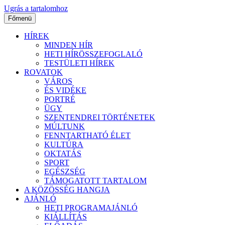
Ugrás a tartalomhoz
Főmenü
HÍREK
MINDEN HÍR
HETI HÍRÖSSZEFOGLALÓ
TESTÜLETI HÍREK
ROVATOK
VÁROS
ÉS VIDÉKE
PORTRÉ
ÜGY
SZENTENDREI TÖRTÉNETEK
MÚLTUNK
FENNTARTHATÓ ÉLET
KULTÚRA
OKTATÁS
SPORT
EGÉSZSÉG
TÁMOGATOTT TARTALOM
A KÖZÖSSÉG HANGJA
AJÁNLÓ
HETI PROGRAMAJÁNLÓ
KIÁLLÍTÁS