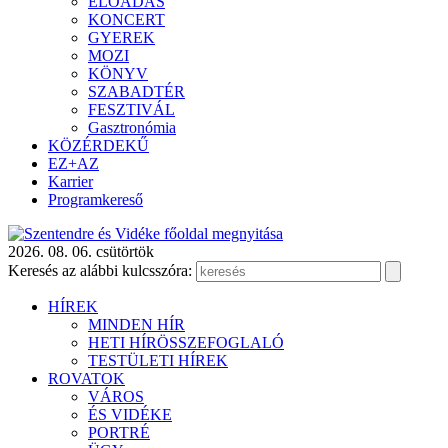
ELŐADÁS
KONCERT
GYEREK
MOZI
KÖNYV
SZABADTÉR
FESZTIVÁL
Gasztronómia
KÖZÉRDEKŰ
EZ+AZ
Karrier
Programkereső
2026. 08. 06. csütörtök
Keresés az alábbi kulcsszóra:
HÍREK
MINDEN HÍR
HETI HÍRÖSSZEFOGLALÓ
TESTÜLETI HÍREK
ROVATOK
VÁROS
ÉS VIDÉKE
PORTRÉ