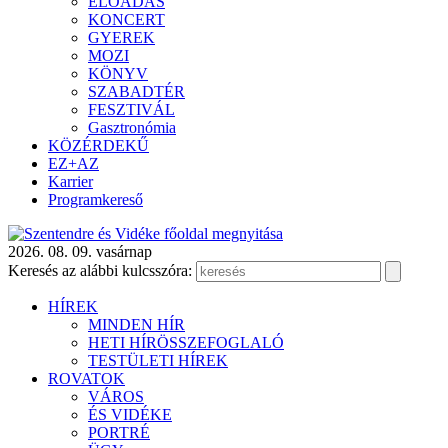
ELŐADÁS
KONCERT
GYEREK
MOZI
KÖNYV
SZABADTÉR
FESZTIVÁL
Gasztronómia
KÖZÉRDEKŰ
EZ+AZ
Karrier
Programkereső
2026. 08. 09. vasárnap
Keresés az alábbi kulcsszóra:
HÍREK
MINDEN HÍR
HETI HÍRÖSSZEFOGLALÓ
TESTÜLETI HÍREK
ROVATOK
VÁROS
ÉS VIDÉKE
PORTRÉ