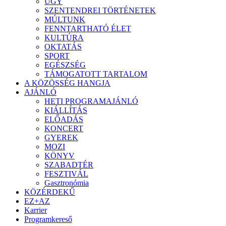
ÜGY
SZENTENDREI TÖRTÉNETEK
MÚLTUNK
FENNTARTHATÓ ÉLET
KULTÚRA
OKTATÁS
SPORT
EGÉSZSÉG
TÁMOGATOTT TARTALOM
A KÖZÖSSÉG HANGJA
AJÁNLÓ
HETI PROGRAMAJÁNLÓ
KIÁLLÍTÁS
ELŐADÁS
KONCERT
GYEREK
MOZI
KÖNYV
SZABADTÉR
FESZTIVÁL
Gasztronómia
KÖZÉRDEKŰ
EZ+AZ
Karrier
Programkereső