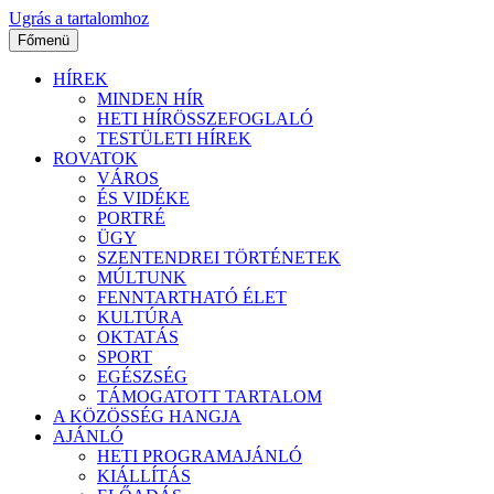
Ugrás a tartalomhoz
Főmenü
HÍREK
MINDEN HÍR
HETI HÍRÖSSZEFOGLALÓ
TESTÜLETI HÍREK
ROVATOK
VÁROS
ÉS VIDÉKE
PORTRÉ
ÜGY
SZENTENDREI TÖRTÉNETEK
MÚLTUNK
FENNTARTHATÓ ÉLET
KULTÚRA
OKTATÁS
SPORT
EGÉSZSÉG
TÁMOGATOTT TARTALOM
A KÖZÖSSÉG HANGJA
AJÁNLÓ
HETI PROGRAMAJÁNLÓ
KIÁLLÍTÁS