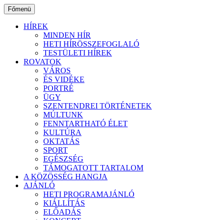
Ugrás
Főmenü
a
tartalomhoz
HÍREK
MINDEN HÍR
HETI HÍRÖSSZEFOGLALÓ
TESTÜLETI HÍREK
ROVATOK
VÁROS
ÉS VIDÉKE
PORTRÉ
ÜGY
SZENTENDREI TÖRTÉNETEK
MÚLTUNK
FENNTARTHATÓ ÉLET
KULTÚRA
OKTATÁS
SPORT
EGÉSZSÉG
TÁMOGATOTT TARTALOM
A KÖZÖSSÉG HANGJA
AJÁNLÓ
HETI PROGRAMAJÁNLÓ
KIÁLLÍTÁS
ELŐADÁS