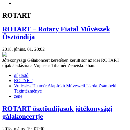
ROTART
ROTART – Rotary Fiatal Művészek
Ösztöndíja
2018. június. 01. 20:02
Jótékonysági Gálakoncert keretében került sor az idei ROTART
díjak átadására a Vujicsics Tihamér Zeneiskolában.
díjátadó
ROTART
Vujicsics Tihamér Alapfokú Művészeti Iskola Zsámbéki
Tagintézménye
zene
ROTART ösztöndíjasok jótékonysági
gálakoncertje
2018. május. 19. 07:30