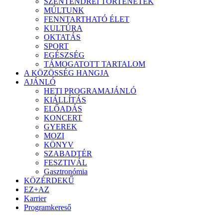
SZENTENDREI TÖRTÉNETEK
MÚLTUNK
FENNTARTHATÓ ÉLET
KULTÚRA
OKTATÁS
SPORT
EGÉSZSÉG
TÁMOGATOTT TARTALOM
A KÖZÖSSÉG HANGJA
AJÁNLÓ
HETI PROGRAMAJÁNLÓ
KIÁLLÍTÁS
ELŐADÁS
KONCERT
GYEREK
MOZI
KÖNYV
SZABADTÉR
FESZTIVÁL
Gasztronómia
KÖZÉRDEKŰ
EZ+AZ
Karrier
Programkereső