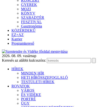
KONCERT
GYEREK
MOZI
KÖNYV
SZABADTÉR
FESZTIVÁL
Gasztronómia
KÖZÉRDEKŰ
EZ+AZ
Karrier
Programkereső
2026. 08. 09. vasárnap
Keresés az alábbi kulcsszóra:
HÍREK
MINDEN HÍR
HETI HÍRÖSSZEFOGLALÓ
TESTÜLETI HÍREK
ROVATOK
VÁROS
ÉS VIDÉKE
PORTRÉ
ÜGY